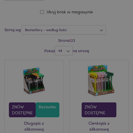
Ukryj brak w magazynie
Sortuj wg
Strona
1
2
3
Pokaż
na stronę
ZNÓW
Bestseller
ZNÓW
DOSTĘPNE
DOSTĘPNE
Długopis z
Cienkopis z
silikonową
silikonową