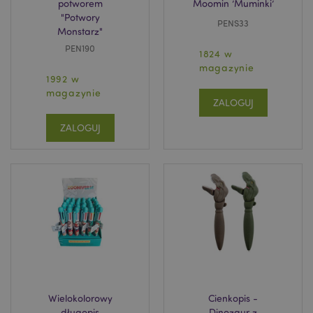
potworem
Moomin ’Muminki’
"Potwory
PENS33
Monstarz"
PEN190
1824 w
magazynie
1992 w
magazynie
ZALOGUJ
ZALOGUJ
Wielokolorowy
Cienkopis -
długopis
Dinozaur z