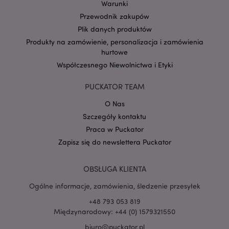
Warunki
plik cookie sesji,
prawdopodobnie
Przewodnik zakupów
będzie używana
do zarządzania
Plik danych produktów
stanem sesji.
Produkty na zamówienie, personalizacja i zamówienia
SSID
2 lata
Ten plik cookie
Google LLC
hurtowe
zawiera
.google.com
informacje o tym,
Współczesnego Niewolnictwa i Etyki
w jaki sposób
użytkownik
końcowy
PUCKATOR TEAM
korzysta ze
strony
O Nas
internetowej,
oraz wszelkie
Szczegóły kontaktu
reklamy, które
użytkownik
Praca w Puckator
końcowy mógł
zobaczyć przed
Zapisz się do newslettera Puckator
odwiedzeniem
tej witryny.
OBSŁUGA KLIENTA
__Secure-
.google.com
2 lata
1PAPISID
Ogólne informacje, zamówienia, śledzenie przesyłek
__Secure-
.google.com
1 rok
1PSID
+48 793 053 819
Międzynarodowy: +44 (0) 1579321550
__Secure-
.google.com
1 rok
1PSIDCC
biuro@puckator.pl