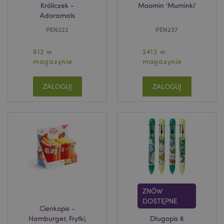
Króliczek -
Moomin ’Muminki’
Adoramals
PEN222
PEN237
612 w
2412 w
magazynie
magazynie
ZALOGUJ
ZALOGUJ
ZNÓW
DOSTĘPNE
Cienkopis -
Hamburger, Frytki,
Długopis 6