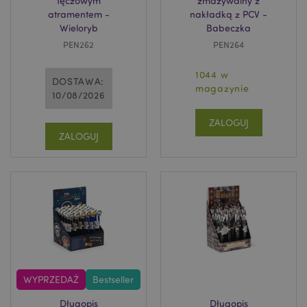
tęczowym
zmazywalny z
atramentem -
nakładką z PCV -
Wieloryb
Babeczka
recently_compared_product
Adobe Inc.
PEN262
PEN264
www.puckator.pl
1044 w
DOSTAWA:
magazynie
10/08/2026
recently_compared_product_previous
Adobe Inc.
www.puckator.pl
ZALOGUJ
ZALOGUJ
mage-messages
1 
Adobe Inc.
www.puckator.pl
WYPRZEDAŻ
Bestseller
Długopis
Długopis