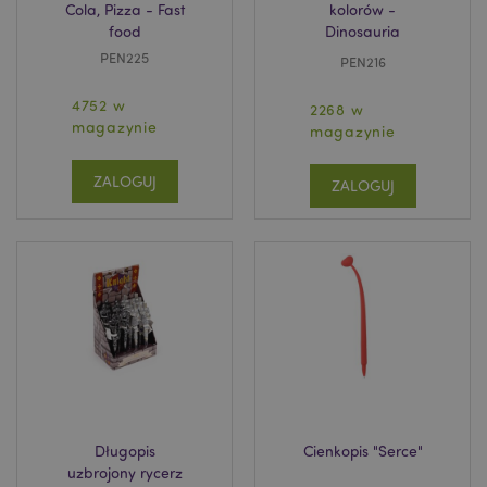
Cola, Pizza - Fast
kolorów -
food
Dinosauria
PEN225
PEN216
4752 w
2268 w
magazynie
magazynie
ZALOGUJ
ZALOGUJ
Długopis
Cienkopis "Serce"
uzbrojony rycerz