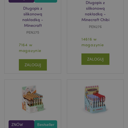
Długopis z
Długopis z
silikonową
silikonową
nakładką -
nakładką -
Minecraft Chibi
Minecraft
PEN276
PEN275
section_data_ids
Adobe Inc.
14616 w
www.puckator.pl
7164 w
magazynie
magazynie
ZALOGUJ
ZALOGUJ
product_data_storage
Adobe Inc.
www.puckator.pl
ZNÓW
Bestseller