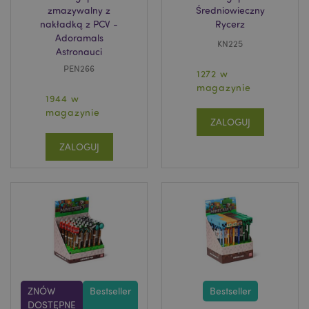
zmazywalny z
Średniowieczny
nakładką z PCV -
Rycerz
Adoramals
KN225
Astronauci
mage-cache-sessid
Adobe Inc.
PEN266
www.puckator.pl
1272 w
magazynie
1944 w
magazynie
ZALOGUJ
ZALOGUJ
X-Magento-Vary
1 
Adobe Inc.
www.puckator.pl
ZNÓW
Bestseller
Bestseller
DOSTĘPNE