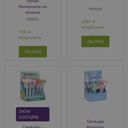
Panda
Pandarama na
PEN230
drzewie
PEN132
2208 w
magazynie
1116 w
magazynie
ZALOGUJ
ZALOGUJ
ZNÓW
DOSTĘPNE
Cienkopis
Cienkopis -
Magiczny