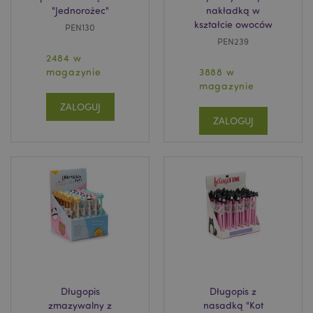
"Jednorożec"
nakładką w
kształcie owoców
PEN130
PEN239
2484 w
magazynie
3888 w
magazynie
ZALOGUJ
ZALOGUJ
Długopis
Długopis z
zmazywalny z
nasadką "Kot