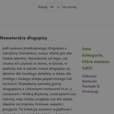
HSID
2 lata
Ten plik cookie
Google LLC
jest ustawiany
.google.com
Pokaż
na stronę
przez
DoubleClick
(którego
właścicielem jest
Google) w celu
tworzenia profilu
zainteresowań
odwiedzających
witrynę i
Nowatorskie długopisy
wyświetlania
odpowiednich
reklam w innych
Inne
Jeśli szukasz przebojowego długopisu z
witrynach.
odrobiną charakteru, nasza oferta jest dla
kategorie,
NID
1 rok
Ten plik cookie
Ciebie idealna. Niezależnie od tego, czy
Google LLC
które możesz
jest ustawiany
.google.com
chcesz ich używać w domu, w biurze, w
przez firmę
lubić
podróży lub w szkole, nasze długopisy są
DoubleClick
(której
idealne dla każdego detalisty, a także dla
właścicielem jest
Zabawki
małego i dużego sklepu papierniczego lub
Google), aby
Breloczki
pomóc w
hurtowni. Posiadamy szeroką gamę
Pamiątki &
tworzeniu profilu
długopisów z ciekawymi motywami m.in. z
zainteresowań
Drobiazgi
użytkownika i
Londynem i Wielką Brytanią, zwierzętami czy
wyświetlać
historią, więc każdy znajdzie coś dla siebie.
odpowiednie
Idealne na imprezy firmowe, wesela i
reklamy w innych
witrynach.
przyjęcia. Ta kolekcja zawiera wyjątkowe i