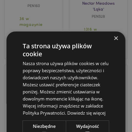
Nectar Meadows
PEN160
’Łąka’
PENS28
36 w
magazynie
1316 w
magazynie
×
ZALOGUJ
Ta strona używa plików
ZALOGUJ
cookie
Nasza strona używa plików cookies w celu
poprawy bezpieczeństwa, użyteczności i
doświadczeń naszych użytkowników.
Możesz ustawić preferencje ciasteczek
poniżej. Możesz zmienić ustawiania w
dowolnym momencie klikając na ikonę.
Więcej informacji znajdziesz w zakładce
Polityka Prywatności.
Dowiedz się więcej
Długopis z
Cienkopis -
Niezbędne
Wydajność
nasadką
Nietoperz, Dynia,