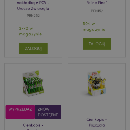
nakładką z PCV -
Feline Fine"
Urocze Zwierzęta
PEN157
PEN252
504 w
2772 w
magazynie
magazynie
ZALOGUJ
ZALOGUJ
WYPRZEDAŻ
ZNÓW
DOSTĘPNE
Cienkopis -
Cienkopis -
Pszczoła