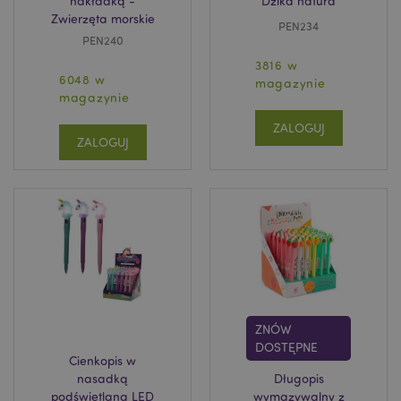
nakładką -
’Dzika natura’
Zwierzęta morskie
PEN234
PEN240
3816 w
6048 w
magazynie
magazynie
ZALOGUJ
ZALOGUJ
ZNÓW
DOSTĘPNE
Cienkopis w
nasadką
Długopis
podświetlaną LED
wymazywalny z