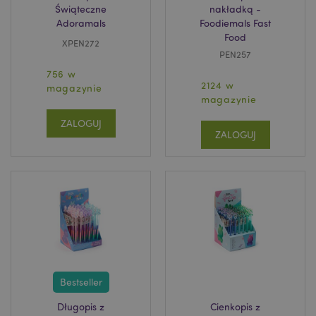
Świąteczne
nakładką -
form_key
1 
Adobe Inc.
Adoramals
Foodiemals Fast
.www.puckator.pl
Food
XPEN272
PEN257
756 w
2124 w
magazynie
magazynie
PHPSESSID
1 
PHP.net
ZALOGUJ
.www.puckator.pl
ZALOGUJ
Bestseller
Długopis z
Cienkopis z