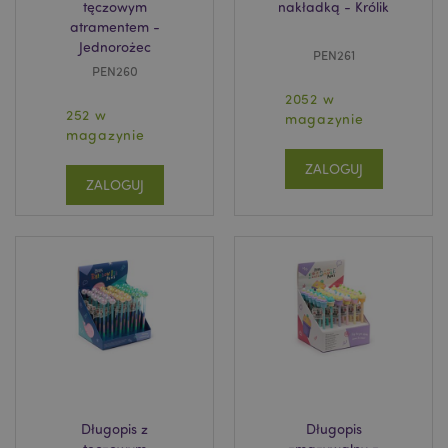
tęczowym
nakładką - Królik
atramentem -
Jednorożec
PEN261
PEN260
2052 w
recently_viewed_product
Adobe Inc.
252 w
magazynie
www.puckator.pl
magazynie
ZALOGUJ
ZALOGUJ
mage-cache-storage
Adobe Inc.
www.puckator.pl
recently_viewed_product_previous
Adobe Inc.
www.puckator.pl
Długopis z
Długopis