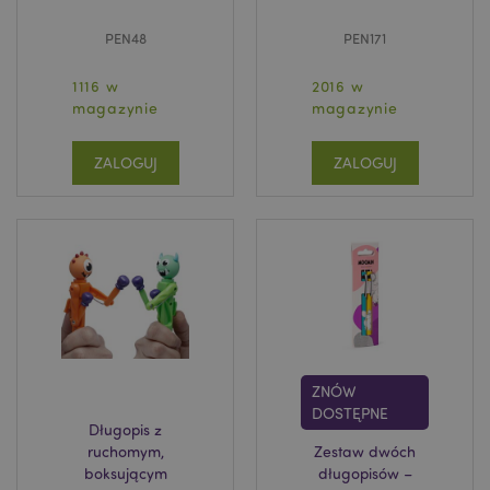
PEN48
PEN171
1116 w
2016 w
magazynie
magazynie
ZALOGUJ
ZALOGUJ
ZNÓW
DOSTĘPNE
Długopis z
ruchomym,
Zestaw dwóch
boksującym
długopisów –