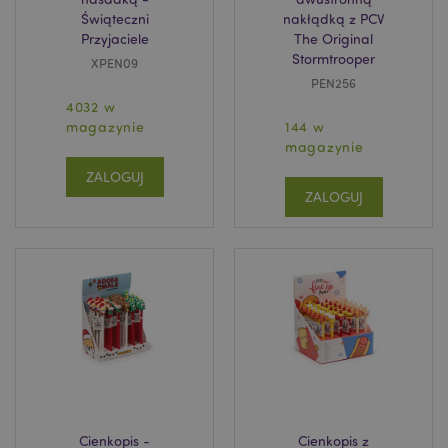
klientów i zarządzanie kontami.
Świąteczni
nakłądką z PCV
Provider
/
Przyjaciele
The Original
Nazwa
Domena
prze
Stormtrooper
XPEN09
CookieScriptConsent
1
CookieScript
PEN256
.puckator.pl
4032 w
magazynie
144 w
magazynie
ZALOGUJ
ZALOGUJ
Google
mage-cache-storage-section-
Adobe Inc.
Privacy Policy
invalidation
www.puckator.pl
Cienkopis -
Cienkopis z