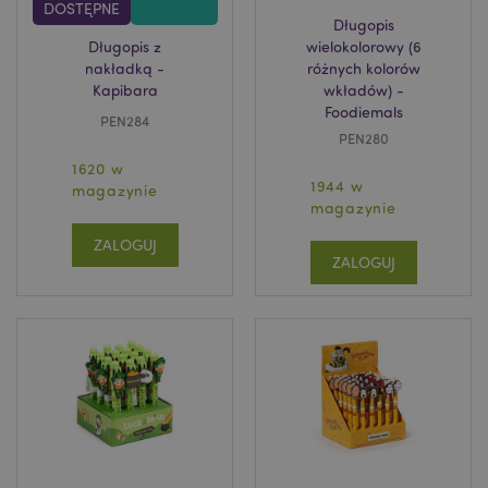
DOSTĘPNE
_GRECAPTCHA
Długopis
6 
Google LLC
www.google.com
Długopis z
wielokolorowy (6
nakładką -
różnych kolorów
Kapibara
wkładów) -
Foodiemals
PEN284
PEN280
1620 w
1944 w
magazynie
magazynie
searchReport-log
Adobe Inc.
www.puckator.es
ZALOGUJ
ZALOGUJ
TawkConnectionTime
1
tawk.to Inc.
.puckator.pl
twk_idm_key
1
Tawk.to
.puckator.pl