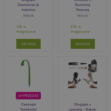
Zooniverse (6
Ruchomą
kolorów)
Paszczą
PEN218
PEN207
108 w
576 w
magazynie
magazynie
ZALOGUJ
ZALOGUJ
WYPRZEDAŻ
Cienkopis
Długopis z
"Awokado"
czaszką - Bokser