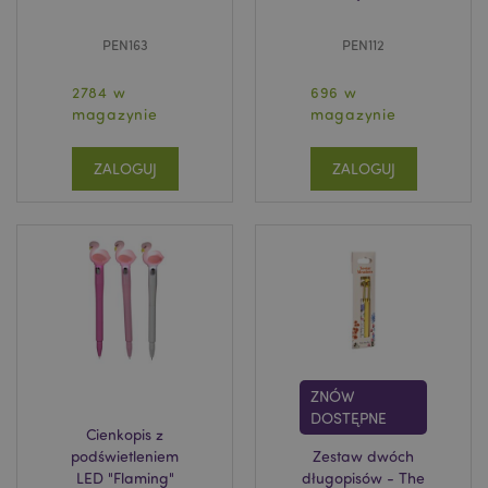
PEN163
PEN112
2784 w
696 w
magazynie
magazynie
ZALOGUJ
ZALOGUJ
ZNÓW
DOSTĘPNE
Cienkopis z
podświetleniem
Zestaw dwóch
LED "Flaming"
długopisów - The