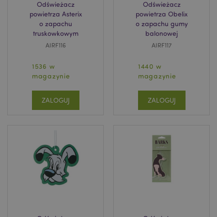
Odświeżacz
Odświeżacz
powietrza Asterix
powietrza Obelix
o zapachu
o zapachu gumy
truskowkowym
balonowej
AIRF116
AIRF117
1536 w
1440 w
magazynie
magazynie
ZALOGUJ
ZALOGUJ