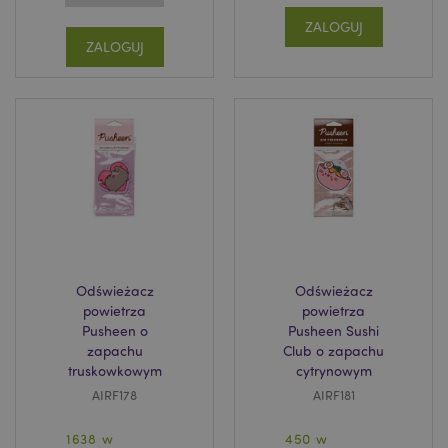
ZALOGUJ
ZALOGUJ
Odświeżacz
Odświeżacz
recently_viewed_product
Adobe Inc.
powietrza
powietrza
www.puckator.pl
Pusheen o
Pusheen Sushi
zapachu
Club o zapachu
truskowkowym
cytrynowym
AIRF178
AIRF181
mage-cache-storage
Adobe Inc.
1638 w
450 w
www.puckator.pl