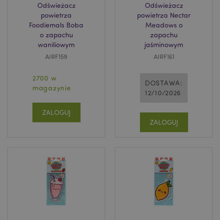
Odświeżacz
Odświeżacz
powietrza
powietrza Nectar
Foodiemals Boba
Meadows o
o zapachu
zapachu
waniliowym
jaśminowym
AIRF159
AIRF161
2700 w
DOSTAWA:
magazynie
12/10/2026
ZALOGUJ
ZALOGUJ