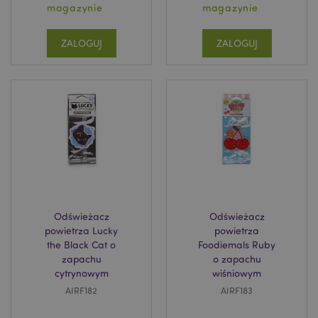
magazynie
magazynie
ZALOGUJ
ZALOGUJ
recently_viewed_product_previous
Adobe Inc.
www.puckator.pl
recently_compared_product
Adobe Inc.
www.puckator.pl
Odświeżacz
Odświeżacz
powietrza Lucky
powietrza
recently_compared_product_previous
the Black Cat o
Foodiemals Ruby
Adobe Inc.
www.puckator.pl
zapachu
o zapachu
cytrynowym
wiśniowym
AIRF182
AIRF183