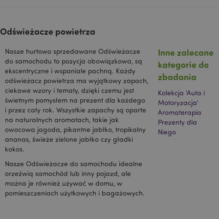
DoubleClick
(której
właścicielem jest
Google), aby
Odświeżacze powietrza
pomóc w
tworzeniu profilu
zainteresowań
Inne zalecane
Nasze hurtowo sprzedawane Odświeżacze
użytkownika i
wyświetlać
do samochodu to pozycja obowiązkowa, są
kategorie do
odpowiednie
ekscentryczne i wspaniale pachną. Każdy
reklamy w innych
zbadania
witrynach.
odświeżacz powietrza ma wyjątkowy zapach,
ciekawe wzory i tematy, dzięki czemu jest
Kolekcja 'Auta i
OGPC
1 rok
Google Inc.
świetnym pomysłem na prezent dla każdego
.google.com
Motoryzacja'
i przez cały rok. Wszystkie zapachy są oparte
Aromaterapia
SAPISID
1 rok
Ten plik cookie
Google LLC
na naturalnych aromatach, takie jak
Prezenty dla
DoubleClick jest
.google.com
zwykle
owocowa jagoda, pikantne jabłko, tropikalny
Niego
umieszczany za
ananas, świeże zielone jabłko czy gładki
pośrednictwem
kokos.
witryny przez
partnerów
reklamowych i
Nasze Odświeżacze do samochodu idealne
używany przez
orzeźwią samochód lub inny pojazd, ale
nich do
można je również używać w domu, w
tworzenia profilu
zainteresowań
pomieszczeniach użytkowych i bagażowych.
odwiedzających
witrynę i
wyświetlania
odpowiednich