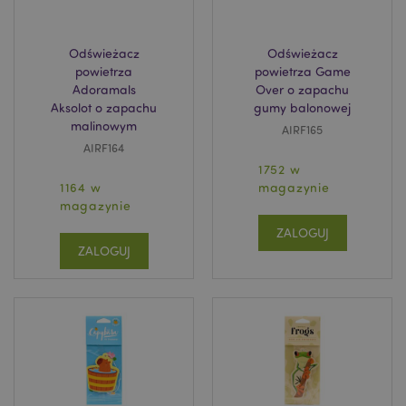
Odświeżacz
Odświeżacz
powietrza
powietrza Game
Adoramals
Over o zapachu
Aksolot o zapachu
gumy balonowej
malinowym
AIRF165
AIRF164
1752 w
1164 w
magazynie
magazynie
ZALOGUJ
ZALOGUJ