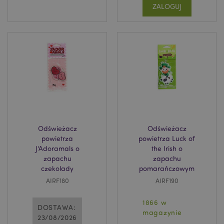
ZALOGUJ
Google
mage-cache-storage-section-
Adobe Inc.
Privacy Policy
invalidation
www.puckator.pl
form_key
1 
Adobe Inc.
.www.puckator.pl
Odświeżacz
Odświeżacz
powietrza
powietrza Luck of
J'Adoramals o
the Irish o
zapachu
zapachu
czekolady
pomarańczowym
PHPSESSID
1 
PHP.net
AIRF180
AIRF190
.www.puckator.pl
1866 w
DOSTAWA:
magazynie
23/08/2026