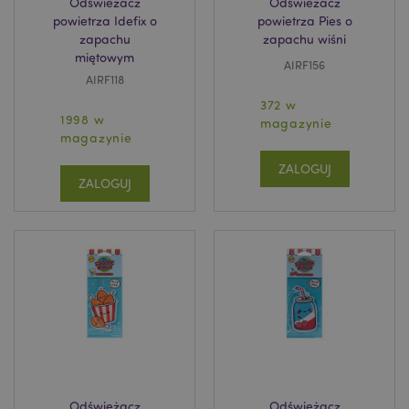
Odświeżacz
Odświeżacz
powietrza Idefix o
powietrza Pies o
zapachu
zapachu wiśni
miętowym
AIRF156
AIRF118
372 w
1998 w
magazynie
magazynie
ZALOGUJ
ZALOGUJ
Odświeżacz
Odświeżacz