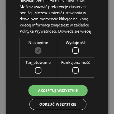
doświadczeń naszych użytkowników.
Możesz ustawić preferencje ciasteczek
poniżej. Możesz zmienić ustawiania w
dowolnym momencie klikając na ikonę.
Więcej informacji znajdziesz w zakładce
Polityka Prywatności.
Dowiedz się więcej
Niezbędne
Wydajność
Odświeżacz
Odświeżacz
powietrza Jingle
powietrza Jingle
Targetowanie
Funkcjonalność
Bunch o zapachu
Bunch o zapachu
piernika
miętowym
XAIRF172
XAIRF173
DOSTAWA:
DOSTAWA:
AKCEPTUJ WSZYSTKIE
23/08/2026
23/08/2026
ODRZUĆ WSZYSTKIE
ZALOGUJ
ZALOGUJ