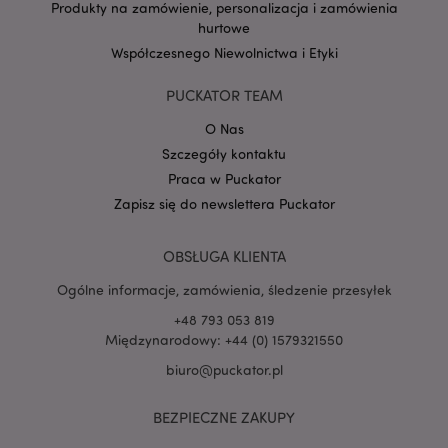
Produkty na zamówienie, personalizacja i zamówienia
zobaczyć przed
hurtowe
odwiedzeniem
tej witryny.
Współczesnego Niewolnictwa i Etyki
__Secure-
.google.com
2 lata
1PAPISID
PUCKATOR TEAM
__Secure-
.google.com
1 rok
1PSID
O Nas
Szczegóły kontaktu
__Secure-
.google.com
1 rok
1PSIDCC
Praca w Puckator
__Secure-
2 lata
Google Inc.
Zapisz się do newslettera Puckator
3PAPISID
.google.com
__Secure-
.google.com
1 rok
OBSŁUGA KLIENTA
3PSID
__Secure-
.google.com
1 rok
Ogólne informacje, zamówienia, śledzenie przesyłek
3PSIDCC
+48 793 053 819
_gcl_au
3 miesiące
Ten plik cookie
Google LLC
Międzynarodowy: +44 (0) 1579321550
jest ustawiany
puckator.pl
przez firmę
biuro@puckator.pl
Doubleclick i
zawiera
informacje o tym,
w jaki sposób
BEZPIECZNE ZAKUPY
użytkownik
końcowy