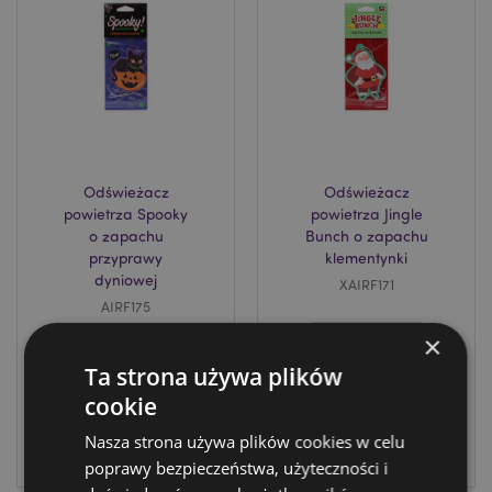
Odświeżacz
Odświeżacz
powietrza Spooky
powietrza Jingle
o zapachu
Bunch o zapachu
przyprawy
klementynki
dyniowej
XAIRF171
AIRF175
×
DOSTAWA:
DOSTAWA:
23/08/2026
Ta strona używa plików
23/08/2026
cookie
ZALOGUJ
Nasza strona używa plików cookies w celu
ZALOGUJ
poprawy bezpieczeństwa, użyteczności i