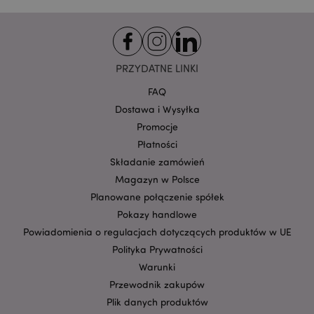
reklam w innych
witrynach. Ten
plik cookie działa
poprzez unikalną
identyfikację
przeglądarki i
urządzenia.
PRZYDATNE LINKI
SID
1 rok
Jest to bardzo
Google LLC
FAQ
popularna nazwa
.google.com
pliku cookie, ale
Dostawa i Wysyłka
jeśli zostanie
Promocje
znaleziona jako
plik cookie sesji,
Płatności
prawdopodobnie
będzie używana
Składanie zamówień
do zarządzania
stanem sesji.
Magazyn w Polsce
SSID
2 lata
Ten plik cookie
Planowane połączenie spółek
Google LLC
zawiera
.google.com
Pokazy handlowe
informacje o tym,
w jaki sposób
Powiadomienia o regulacjach dotyczących produktów w UE
użytkownik
końcowy
Polityka Prywatności
korzysta ze
strony
Warunki
internetowej,
Przewodnik zakupów
oraz wszelkie
reklamy, które
Plik danych produktów
użytkownik
końcowy mógł