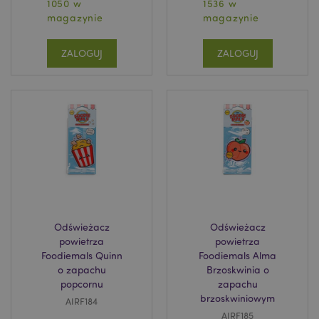
1050 w
1536 w
mage-messages
1 
Adobe Inc.
magazynie
magazynie
www.puckator.pl
ZALOGUJ
ZALOGUJ
mage-cache-sessid
Adobe Inc.
www.puckator.pl
Odświeżacz
Odświeżacz
powietrza
powietrza
Foodiemals Quinn
Foodiemals Alma
o zapachu
Brzoskwinia o
popcornu
zapachu
brzoskwiniowym
AIRF184
AIRF185