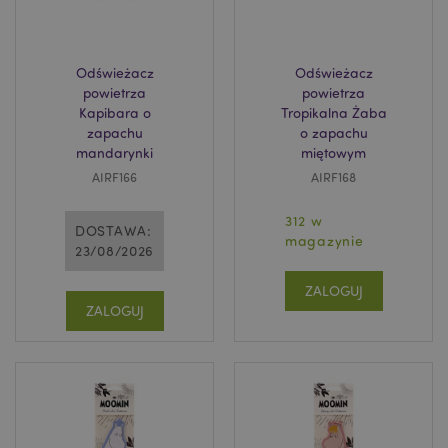
Odświeżacz
Odświeżacz
powietrza
powietrza
Kapibara o
Tropikalna Żaba
zapachu
o zapachu
mandarynki
miętowym
AIRF166
AIRF168
312 w
DOSTAWA:
magazynie
23/08/2026
ZALOGUJ
ZALOGUJ