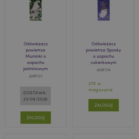
Odświeżacz
Odświeżacz
powietrza
powietrza Spooky
Muminki o
o zapachu
zapachu
cukierkowym
jaśminowym
AIRF174
AIRF171
270 w
magazynie
DOSTAWA:
23/08/2026
ZALOGUJ
ZALOGUJ