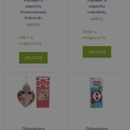
Pusheen o
Pusheen o
zapachu
zapachu
truskawkowej
czekolady
babeczki
AIRF122
AIRF123
2940 w
3360 w
magazynie
magazynie
ZALOGUJ
ZALOGUJ
Odświeżacz
Odświeżacz