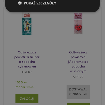
POKAŻ SZCZEGÓŁY
Niezbędne
Wydajność
Targetowanie
Funkcjonalność
Niezbędne pliki cookie pozwalają na sprawne
funkcjonowanie strony. Należą do nich loginy
klientów i zarządzanie kontami.
Provider
/
Odświeżacz
Odświeżacz
Nazwa
Domena
prze
powietrza Skuter
powietrza
o zapachu
J'Adoramals o
CookieScriptConsent
1
CookieScript
.puckator.pl
cytrynowym
zapachu
wiśniowym
AIRF176
AIRF179
1050 w
magazynie
DOSTAWA:
23/08/2026
ZALOGUJ