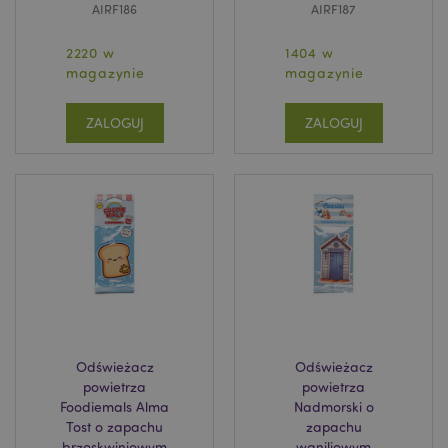
AIRF186
AIRF187
2220 w
1404 w
product_data_storage
Adobe Inc.
magazynie
magazynie
www.puckator.pl
ZALOGUJ
ZALOGUJ
_GRECAPTCHA
6 
Google LLC
www.google.com
Odświeżacz
Odświeżacz
searchReport-log
Adobe Inc.
powietrza
powietrza
www.puckator.es
Foodiemals Alma
Nadmorski o
Tost o zapachu
zapachu
brzoskwiniowym
waniliowym