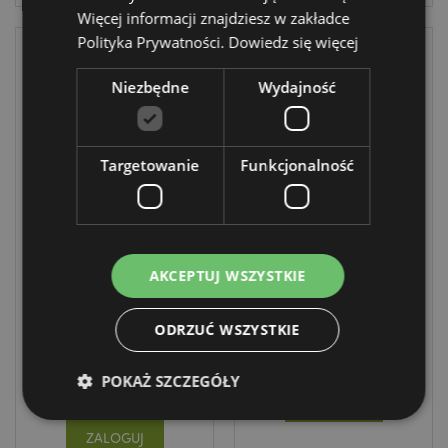
Więcej informacji znajdziesz w zakładce
Polityka Prywatności.
Dowiedz się więcej
Niezbędne
Wydajność
Targetowanie
Funkcjonalność
Piłka z LED,
Slime - Jingle
wysokie odbicie -
Bunch Christmas
Jingle Bunch
AKCEPTUJ WSZYSTKIE
Christmas
XTY1045
XTY1039
ODRZUĆ WSZYSTKIE
1488 w
magazynie
DOSTAWA:
03/09/2026
POKAŻ SZCZEGÓŁY
ZALOGUJ
ZALOGUJ