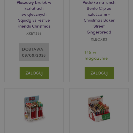
Pluszowy brelok w
Pudełko na lunch
kształtach
Bento Clip ze
świątecznych
sztućcami -
Squidglys Festive
Christmas Baker
Friends Christmas
Street
Gingerbread
XKEY293
XLBOX113
DOSTAWA:
145 w
09/08/2026
magazynie
ZALOGUJ
ZALOGUJ