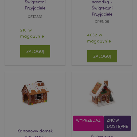
Świąteczni
nasadką -
Przyjaciele
Świąteczni
Przyjaciele
XSTA331
XPEN09
216 w
4032 w
magazynie
magazynie
ZALOGUJ
ZALOGUJ
WYPRZEDAŻ
ZNÓW
DOSTĘPNE
Kartonowy domek
dla kota w
Świąteczna