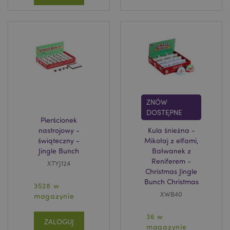
Niezbędne
Wydajność
Targetowanie
Funkcjonalność
Niezbędne pliki cookie pozwalają na sprawne
funkcjonowanie strony. Należą do nich loginy
klientów i zarządzanie kontami.
Provider
/
Nazwa
Domena
prze
CookieScriptConsent
1
CookieScript
ZNÓW
.puckator.pl
DOSTĘPNE
Pierścionek
nastrojowy -
Kula śnieżna -
świąteczny -
Mikołaj z elfami,
Jingle Bunch
Bałwanek z
Reniferem -
XTYJ124
Christmas Jingle
Bunch Christmas
3528 w
XWB40
magazynie
36 w
Google
ZALOGUJ
mage-cache-storage-section-
Adobe Inc.
magazynie
Privacy Policy