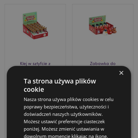
Klej w sztyfcie z
Zabawka do
reniferem Jingle
kapieli - Kaczka -
×
Bunch Christmas
Jingle Bunch
Ta strona używa plików
Christmas
XSTA407
cookie
XTY1038
1392 w
Nasza strona używa plików cookies w celu
magazynie
DOSTAWA:
poprawy bezpieczeństwa, użyteczności i
03/09/2026
doświadczeń naszych użytkowników.
ZALOGUJ
Możesz ustawić preferencje ciasteczek
poniżej. Możesz zmienić ustawiania w
ZALOGUJ
dowolnym momencie klikając na ikonę.