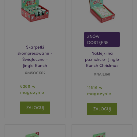
ZNÓW
DOSTĘPNE
Skarpetki
skompresowane -
Naklejki na
Świąteczne -
paznokcie- Jingle
Jingle Bunch
Bunch Christmas
XMSOCK02
XNAIL168
6288 w
11616 w
magazynie
magazynie
ZALOGUJ
ZALOGUJ