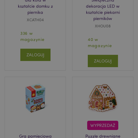
kształcie domku z
dekoracja LED w
piernika
kształcie piekarni
pierników
XCATH04
XHOU08
336 w
magazynie
40 w
magazynie
ZALOGUJ
ZALOGUJ
WYPRZEDAŻ
Gra pamięciowa
Puzzle drewniane