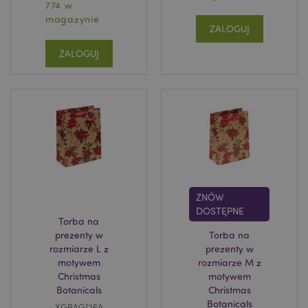
774 w
magazynie
ZALOGUJ
ZALOGUJ
recently_viewed_product
Adobe Inc.
www.puckator.pl
ZNÓW
DOSTĘPNE
Torba na
prezenty w
Torba na
mage-cache-storage
Adobe Inc.
www.puckator.pl
rozmiarze L z
prezenty w
motywem
rozmiarze M z
Christmas
motywem
Botanicals
Christmas
Botanicals
XGBAG126A