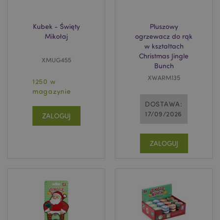
Kubek - Święty
Pluszowy
Mikołaj
ogrzewacz do rąk
w kształtach
Christmas Jingle
XMUG455
Bunch
XWARM135
1250 w
magazynie
DOSTAWA:
17/09/2026
ZALOGUJ
ZALOGUJ