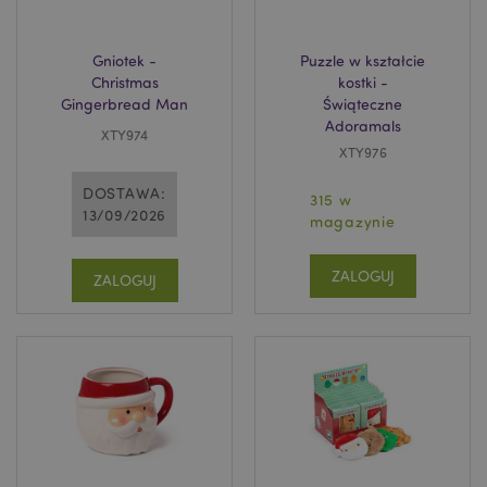
Gniotek -
Puzzle w kształcie
Christmas
kostki -
Gingerbread Man
Świąteczne
Adoramals
XTY974
XTY976
DOSTAWA:
315 w
13/09/2026
magazynie
ZALOGUJ
ZALOGUJ