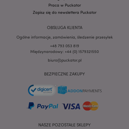
1PAPISID
Praca w Puckator
__Secure-
.google.com
1 rok
Zapisz się do newslettera Puckator
1PSID
__Secure-
.google.com
1 rok
1PSIDCC
OBSŁUGA KLIENTA
__Secure-
2 lata
Google Inc.
Ogólne informacje, zamówienia, śledzenie przesyłek
3PAPISID
.google.com
+48 793 053 819
__Secure-
.google.com
1 rok
3PSID
Międzynarodowy: +44 (0) 1579321550
__Secure-
.google.com
1 rok
biuro@puckator.pl
3PSIDCC
_gcl_au
3 miesiące
Ten plik cookie
Google LLC
BEZPIECZNE ZAKUPY
jest ustawiany
puckator.pl
przez firmę
Doubleclick i
zawiera
informacje o tym,
w jaki sposób
użytkownik
końcowy
korzysta z
witryny
internetowej,
oraz wszelkie
reklamy, które
NASZE POZOSTAŁE SKLEPY
użytkownik