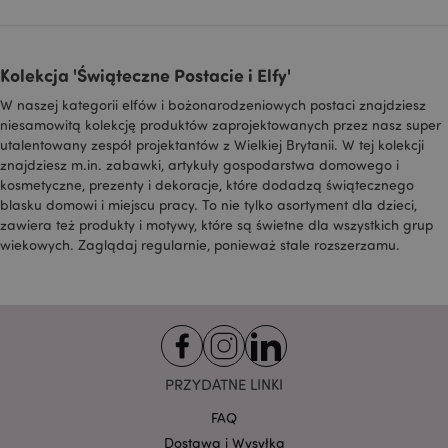
zainteresowań
użytkownika i
wyświetlać
odpowiednie
reklamy w innych
Kolekcja 'Świąteczne Postacie i Elfy'
witrynach.
W naszej kategorii elfów i bożonarodzeniowych postaci znajdziesz
OGPC
1 rok
Google Inc.
niesamowitą kolekcję produktów zaprojektowanych przez nasz super
.google.com
utalentowany zespół projektantów z Wielkiej Brytanii. W tej kolekcji
SAPISID
1 rok
Ten plik cookie
Google LLC
znajdziesz m.in. zabawki, artykuły gospodarstwa domowego i
DoubleClick jest
.google.com
zwykle
kosmetyczne, prezenty i dekoracje, które dodadzą świątecznego
umieszczany za
blasku domowi i miejscu pracy. To nie tylko asortyment dla dzieci,
pośrednictwem
zawiera też produkty i motywy, które są świetne dla wszystkich grup
witryny przez
partnerów
wiekowych. Zaglądaj regularnie, ponieważ stale rozszerzamu.
reklamowych i
używany przez
nich do
tworzenia profilu
zainteresowań
odwiedzających
witrynę i
wyświetlania
odpowiednich
reklam w innych
PRZYDATNE LINKI
witrynach. Ten
plik cookie działa
FAQ
poprzez unikalną
identyfikację
Dostawa i Wysyłka