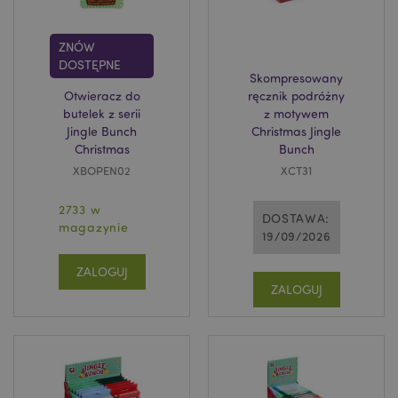
ZNÓW
DOSTĘPNE
Skompresowany
Otwieracz do
ręcznik podróżny
butelek z serii
z motywem
Jingle Bunch
Christmas Jingle
Christmas
Bunch
XBOPEN02
XCT31
2733 w
DOSTAWA:
magazynie
19/09/2026
ZALOGUJ
ZALOGUJ