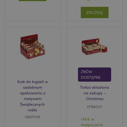
invalidation
www.puckator.pl
ZALOGUJ
form_key
1 
Adobe Inc.
.www.puckator.pl
ZNÓW
PHPSESSID
1 
DOSTĘPNE
PHP.net
.www.puckator.pl
Kule do kąpieli w
ozdobnym
Torba składana
opakowaniu z
na zakupy -
motywem
Christmas
Świątecznych
XFBAG37
roślin
XBATH119
1458 w
magazynie