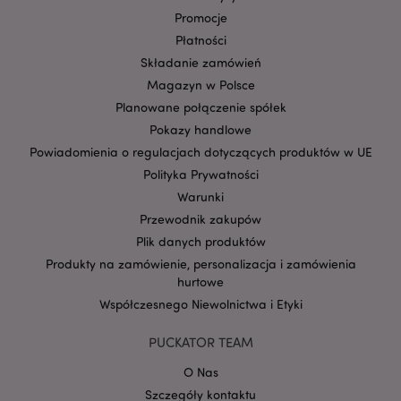
przeglądarki i
urządzenia.
Promocje
SID
1 rok
Jest to bardzo
Płatności
Google LLC
popularna nazwa
.google.com
Składanie zamówień
pliku cookie, ale
jeśli zostanie
Magazyn w Polsce
znaleziona jako
plik cookie sesji,
Planowane połączenie spółek
prawdopodobnie
będzie używana
Pokazy handlowe
do zarządzania
Powiadomienia o regulacjach dotyczących produktów w UE
stanem sesji.
Polityka Prywatności
SSID
2 lata
Ten plik cookie
Google LLC
zawiera
.google.com
Warunki
informacje o tym,
w jaki sposób
Przewodnik zakupów
użytkownik
końcowy
Plik danych produktów
korzysta ze
Produkty na zamówienie, personalizacja i zamówienia
strony
internetowej,
hurtowe
oraz wszelkie
reklamy, które
Współczesnego Niewolnictwa i Etyki
użytkownik
końcowy mógł
zobaczyć przed
PUCKATOR TEAM
odwiedzeniem
tej witryny.
O Nas
__Secure-
.google.com
2 lata
Szczegóły kontaktu