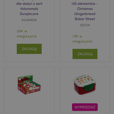
dla dzieci z serii
130 elementów -
Adoramals
Christmas
Świąteczne
Gingerbread
Baker Street
XGAME06
XJIG14
294 w
magazynie
135 w
magazynie
ZALOGUJ
ZALOGUJ
WYPRZEDAŻ