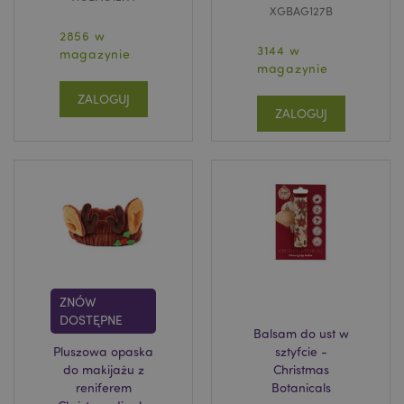
XGBAG127B
2856 w
3144 w
magazynie
magazynie
ZALOGUJ
ZALOGUJ
mage-cache-sessid
Adobe Inc.
www.puckator.pl
ZNÓW
DOSTĘPNE
Balsam do ust w
Pluszowa opaska
sztyfcie -
do makijażu z
Christmas
X-Magento-Vary
1 
Adobe Inc.
reniferem
Botanicals
www.puckator.pl