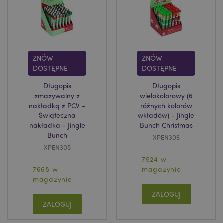
ZNÓW
ZNÓW
DOSTĘPNE
DOSTĘPNE
Długopis
Długopis
zmazywalny z
wielokolorowy (6
nakładką z PCV -
różnych kolorów
Świąteczna
wkładów) - Jingle
nakładka - Jingle
Bunch Christmas
Bunch
XPEN306
XPEN305
7524 w
7668 w
magazynie
magazynie
ZALOGUJ
ZALOGUJ