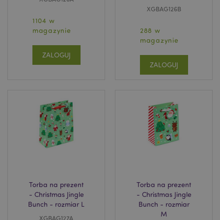
XGBAG126B
recently_viewed_product_previous
Adobe Inc.
1104 w
www.puckator.pl
magazynie
288 w
magazynie
ZALOGUJ
ZALOGUJ
recently_compared_product
Adobe Inc.
www.puckator.pl
recently_compared_product_previous
Adobe Inc.
www.puckator.pl
Torba na prezent
Torba na prezent
mage-messages
1 
Adobe Inc.
- Christmas Jingle
- Christmas Jingle
www.puckator.pl
Bunch - rozmiar L
Bunch - rozmiar
M
XGBAG127A