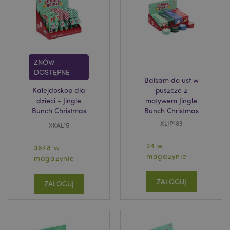
ZNÓW
DOSTĘPNE
Balsam do ust w
Kalejdoskop dla
puszcze z
dzieci - Jingle
motywem Jingle
Bunch Christmas
Bunch Christmas
XLIP183
XKAL15
24 w
3648 w
magazynie
magazynie
ZALOGUJ
ZALOGUJ