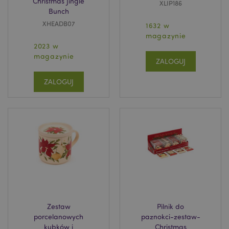
Christmas Jingle
XLIP186
Bunch
XHEADB07
1632 w
magazynie
2023 w
magazynie
ZALOGUJ
ZALOGUJ
section_data_ids
Adobe Inc.
www.puckator.pl
Zestaw
Pilnik do
porcelanowych
paznokci-zestaw-
product_data_storage
Adobe Inc.
kubków i
Christmas