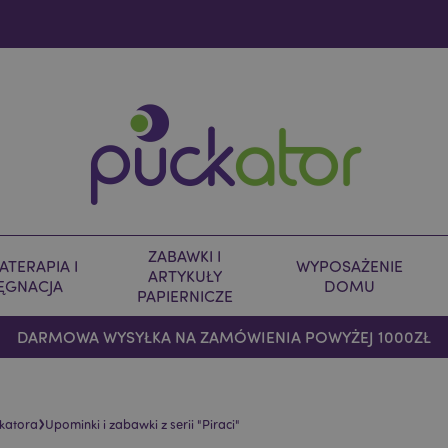
ZABAWKI I
TERAPIA I
WYPOSAŻENIE
ARTYKUŁY
LĘGNACJA
DOMU
PAPIERNICZE
DARMOWA WYSYŁKA NA ZAMÓWIENIA POWYŻEJ 1000ZŁ
›
ckatora
Upominki i zabawki z serii "Piraci"