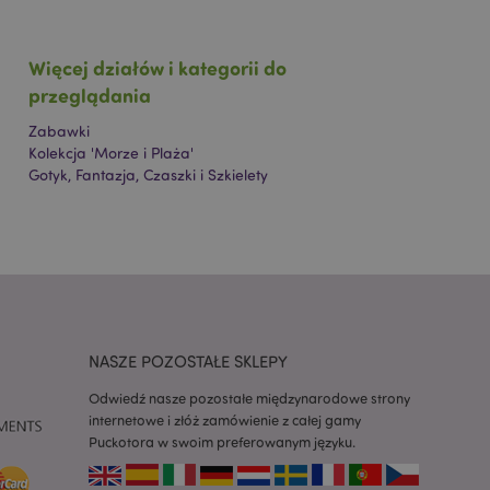
a wartość pliku
Vary jest używany
Więcej działów i kategorii do
 do zaznaczenia, że
rzez użytkownika
przeglądania
wala na
ęci podręcznej
 strony, np. Varnish.
u
Zabawki
b
Kolekcja 'Morze i Plaża'
 specyficzne dla
aniami
Gotyk, Fantazja, Czaszki i Szkielety
pującego, takie jak
ń, informacji o kasie
ję dla danych
 ostatnio
wanymi produktami.
wia niezbędny plik
gdy jest
ewnienia analizy
NASZE POZOSTAŁE SKLEPY
ejestrowania
Odwiedź nasze pozostałe międzynarodowe strony
niu
internetowe i złóż zamówienie z całej gamy
ting across page
Puckotora w swoim preferowanym języku.
ting across page