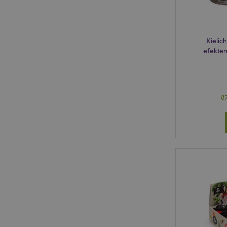
Niezbędne pliki cook
Nazwa
CookieScriptConse
Kielic
efekte
mage-cache-storage
invalidation
8
form_key
PHPSESSID