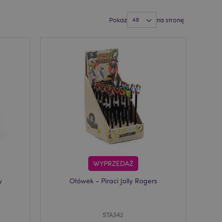
Pokaż
na stronę
WYPRZEDAŻ
y
Ołówek - Piraci Jolly Rogers
STA342