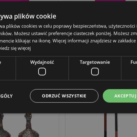
termiczna na lunch z
Figurka - Czaszka z ośmiorn
ingu Pirat Jolly Rogers
żywa plików cookie
wa plików cookies w celu poprawy bezpieczeństwa, użyteczności
COOLB122
SK311
ików. Możesz ustawić preferencje ciasteczek poniżej. Możesz zm
cie klikając na ikonę. Więcej informacji znajdziesz w zakładce 
02 w magazynie
60 w magazynie
edz się więcej
ZALOGUJ
ZALOGUJ
e
Wydajność
Targetowanie
Fu
EGÓŁY
ODRZUĆ WSZYSTKIE
AKCEPTUJ
Niezbędne
Wydajność
Targetowanie
Funkcjonalność