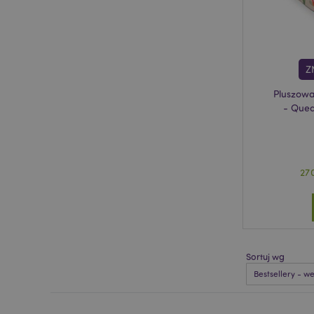
recently_viewed_pr
mage-cache-storag
Z
Pluszowa
recently_viewed_pr
- Quea
recently_compared
recently_compared
27
mage-messages
Sortuj wg
mage-cache-sessid