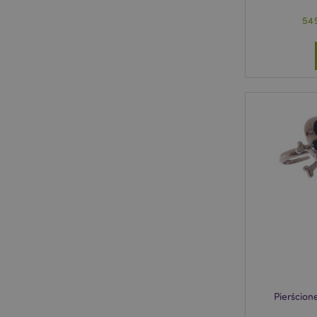
54
Pierścion