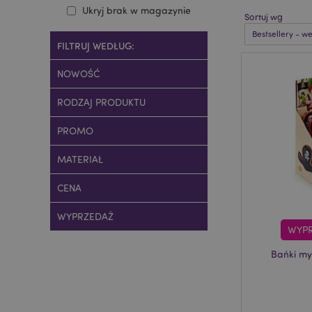
Ukryj brak w magazynie
Sortuj wg
FILTRUJ WEDŁUG:
NOWOŚĆ
RODZAJ PRODUKTU
PROMO
MATERIAŁ
CENA
WYPRZEDAŻ
WYP
Bańki myd