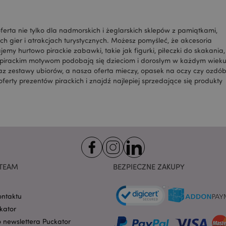
pamięć lokalną i ustawi
cookie na true.
1 dzień 16
Plik cookie X-Magento-
Adobe Inc.
erta nie tylko dla nadmorskich i żeglarskich sklepów z pamiątkami,
godzin
przez system Magento 2
www.puckator.pl
wersja strony żądana p
ch gier i atrakcjach turystycznych. Możesz pomyśleć, że akcesoria
została zmieniona. Poz
jemy hurtowo pirackie zabawki, takie jak figurki, piłeczki do skakania,
przechowywanie w pami
różnych wersji tej samej
ięki pirackim motywom podobają się dzieciom i dorosłym w każdym wiek
az zestawy ubiorów, a nasza oferta mieczy, opasek na oczy czy ozdó
1 dzień
Przechowuje informacje
Adobe Inc.
klienta związane z dział
oferty prezentów pirackich i znajdź najlepiej sprzedające się produkty
www.puckator.pl
zainicjowanymi przez ku
wyświetlanie listy życze
itp.
ge
1 dzień
Przechowuje konfigurac
Adobe Inc.
produktów związanych z
www.puckator.pl
oglądanymi / porówny
6 miesięcy
Google reCAPTCHA usta
Google LLC
cookie (_GRECAPTCHA), 
www.google.com
wykonywany w celu zap
ryzyka.
TEAM
BEZPIECZNE ZAKUPY
Sesja
Magento, używane do r
Adobe Inc.
informacji o wyszukiwa
www.puckator.es
ontaktu
me
10 minut
Live chat session persis
tawk.to Inc.
kator
changes
.puckator.pl
o newslettera Puckator
10 minut
Live chat session persis
Tawk.to