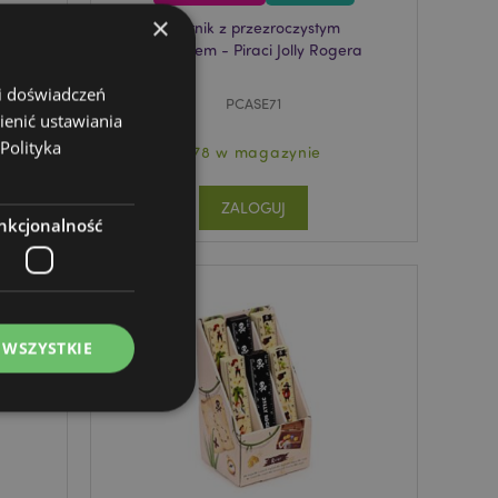
×
icą
Piórnik z przezroczystym
okienkiem - Piraci Jolly Rogera
 i doświadczeń
PCASE71
ienić ustawiania
Polityka
178 w magazynie
ZALOGUJ
nkcjonalność
 WSZYSTKIE