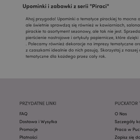
Upominki i zabawki z serii "Piraci"
X-Magento-Vary
Ahoj przygodo! Upominki o tematyce pirackiej to mocna of
ale świetnie sprawdzą się również w kawiarniach, salona
pirackie to asortyment sezonowy, ale tak nie jest. Sprzeda
pierścienie nastrojowe i artykuły papiernicze, które dz
. Polecamy również dekoracje na imprezy tematyczne or
section_data_ids
z czaszkami idealnie do nich pasują. Skorzystaj z naszej 
tematyczne dla każdego przez cały rok.
product_data_stora
_GRECAPTCHA
PRZYDATNE LINKI
PUCKATOR 
searchReport-log
FAQ
O Nas
Dostawa i Wysyłka
Szczegóły k
TawkConnectionTi
Promocje
Praca w Puc
Płatności
Zapisz się d
twk_idm_key