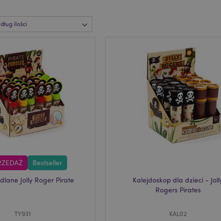
RZEDAŻ
Bestseller
lane Jolly Roger Pirate
Kalejdoskop dla dzieci - Joll
Rogers Pirates
TY931
KAL02