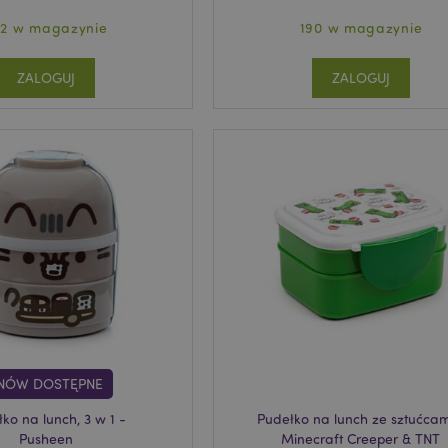
52 w magazynie
190 w magazynie
ZALOGUJ
ZALOGUJ
NÓW DOSTĘPNE
ko na lunch, 3 w 1 -
Pudełko na lunch ze sztućcam
Pusheen
Minecraft Creeper & TNT