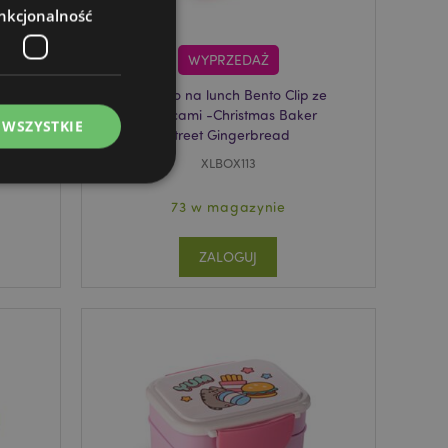
nkcjonalność
WYPRZEDAŻ
Pudełko na lunch Bento Clip ze
m
sztućcami -Christmas Baker
 WSZYSTKIE
Street Gingerbread
XLBOX113
73 w magazynie
ZALOGUJ
ądzanie kontami.
ywany przez usługę
zapamiętywania
h zgody użytkownika
 konieczne, aby baner
m działał
ywany w celu