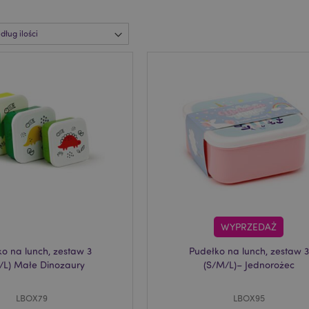
WYPRZEDAŻ
o na lunch, zestaw 3
Pudełko na lunch, zestaw 3
/L) Małe Dinozaury
(S/M/L)– Jednorożec
LBOX79
LBOX95