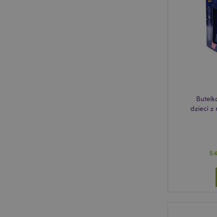
recently_compared
recently_compared
mage-messages
Butelk
mage-cache-sessid
dzieci 
X-Magento-Vary
5
section_data_ids