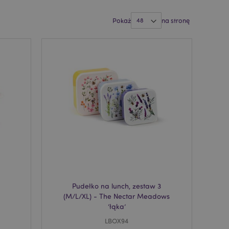
Pokaż
na stronę
Pudełko na lunch, zestaw 3
(M/L/XL) - The Nectar Meadows
’łąka’
LBOX94