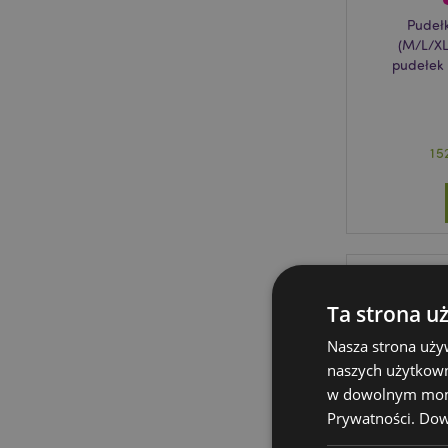
Pudełk
(M/L/XL
pudełek
15
Ta strona u
Nasza strona uży
naszych użytkown
w dowolnym momen
Prywatności.
Dowi