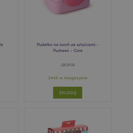
nia treści w
y ładowały się
ywany w celu
nia treści w
y ładowały się
z aplikacje oparte
dentyfikator
ls
Pudełko na lunch ze sztućcami -
a używany do
Pusheen - Core
 użytkownika.
enerowana losowo,
być specyficzny dla
ykładem jest
LBOX116
zalogowanego
ronami.
2443 w magazynie
atory produktów
 produktów w celu
ZALOGUJ
ywany w celu
nia treści w
y ładowały się
atory produktów
 produktów w celu