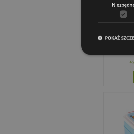
Niezbędn
Pudełk
(M/L/
POKAŻ SZCZ
4
Niezbędne pliki cook
Nazwa
CookieScriptConse
mage-cache-storage