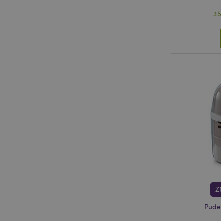
3
Z
Pudeł