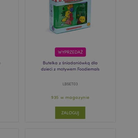
atory produktów
ch produktów.
atory produktów
nych produktów w
i.
dach i inne
tlane
ak komunikat zgody
 komunikaty o
t usuwana z pliku
WYPRZEDAŻ
 jej kupującemu.
a
Butelka z śniadaniówką dla
kie powoduje
mięci podręcznej.
dzieci z motywem Foodiemals
uwany przez
nistrator czyści
a wartość pliku
LBSET03
Vary jest używany
935 w magazynie
 do zaznaczenia, że
rzez użytkownika
wala na
ęci podręcznej
ZALOGUJ
 strony, np. Varnish.
 specyficzne dla
aniami
pującego, takie jak
ń, informacji o kasie