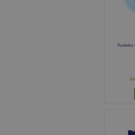
invalidation
form_key
PHPSESSID
Pudełko 
8
recently_viewed_pr
mage-cache-storag
recently_viewed_pr