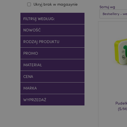
Ukryj brak w magazynie
Sortuj wg
FILTRUJ WEDŁUG:
NOWOŚĆ
RODZAJ PRODUKTU
PROMO
MATERIAŁ
CENA
MARKA
WYPRZEDAŻ
Pudełk
(S/M