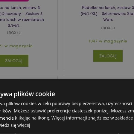
o na lunch, zestaw 3
Pudełko na lunch, zestaw 3
)Dinozaury - Zestaw 3
(M/L/XL) - Szturmowiec Sta
 na lunch w rozmiarach
Wars
S/M/L
LBOX60
LBOX77
1047 w magazynie
21 w magazynie
ZALOGUJ
ZALOGUJ
żywa plików cookie
wa plików cookies w celu poprawy bezpieczeństwa, użyteczności
ików. Możesz ustawić preferencje ciasteczek poniżej. Możesz zm
cie klikając na ikonę. Więcej informacji znajdziesz w zakładce 
edz się więcej