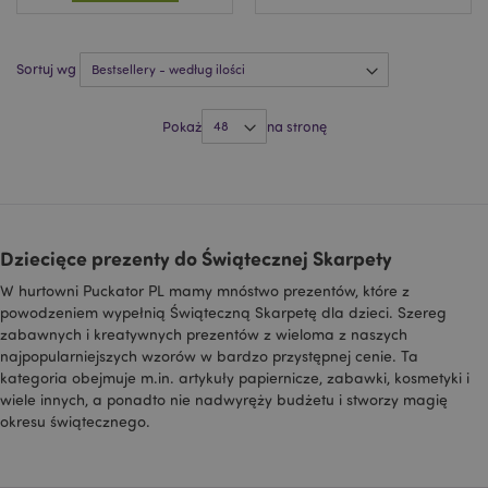
mage-cache-sessid
Adobe Inc.
www.puckator.pl
Sortuj wg
Pokaż
na stronę
Dziecięce prezenty do Świątecznej Skarpety
W hurtowni Puckator PL mamy mnóstwo prezentów, które z
X-Magento-Vary
1 
Adobe Inc.
www.puckator.pl
powodzeniem wypełnią Świąteczną Skarpetę dla dzieci. Szereg
zabawnych i kreatywnych prezentów z wieloma z naszych
najpopularniejszych wzorów w bardzo przystępnej cenie. Ta
kategoria obejmuje m.in. artykuły papiernicze, zabawki, kosmetyki i
wiele innych, a ponadto nie nadwyręży budżetu i stworzy magię
okresu świątecznego.