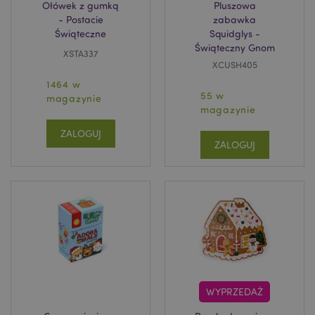
Ołówek z gumką
Pluszowa
- Postacie
zabawka
Świąteczne
Squidglys -
Świąteczny Gnom
XSTA337
XCUSH405
1464 w
55 w
magazynie
magazynie
ZALOGUJ
ZALOGUJ
WYPRZEDAŻ