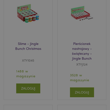
recently_viewed_product
Adobe Inc.
www.puckator.pl
Slime - Jingle
Pierścionek
mage-cache-storage
Adobe Inc.
Bunch Christmas
nastrojowy -
www.puckator.pl
świąteczny -
Jingle Bunch
XTY1045
XTYJ124
1488 w
3528 w
magazynie
magazynie
recently_viewed_product_previous
Adobe Inc.
www.puckator.pl
ZALOGUJ
ZALOGUJ