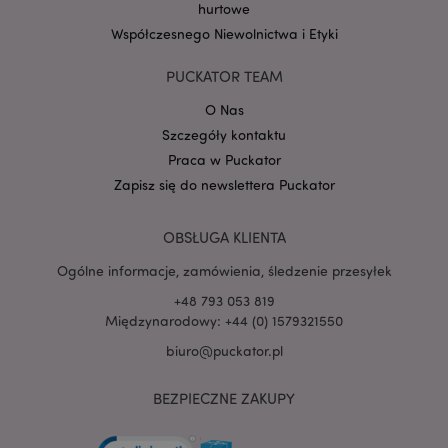
hurtowe
Współczesnego Niewolnictwa i Etyki
PUCKATOR TEAM
O Nas
Szczegóły kontaktu
searchReport-log
Adobe Inc.
Praca w Puckator
www.puckator.es
Zapisz się do newslettera Puckator
TawkConnectionTime
1
tawk.to Inc.
OBSŁUGA KLIENTA
.puckator.pl
Ogólne informacje, zamówienia, śledzenie przesyłek
twk_idm_key
1
Tawk.to
+48 793 053 819
.puckator.pl
Międzynarodowy: +44 (0) 1579321550
biuro@puckator.pl
BEZPIECZNE ZAKUPY
Provider
/
Okres
Nazwa
Opis
Domena
przechowywania
Provider
/
Okres
Nazwa
Opis