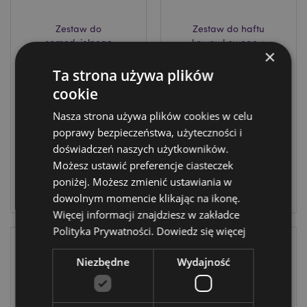
Zestaw do
Zestaw do haftu
samodzielnego
krzyrzykowego z
×
malowania ozdób
serii Christmas
z serii Jingle
Jingle Bunch
Ta strona używa plików
Bunch Christmas
XDIY06
cookie
XDIY05
Nasza strona używa plików cookies w celu
DOSTAWA:
poprawy bezpieczeństwa, użyteczności i
DOSTAWA:
10/08/2026
doświadczeń naszych użytkowników.
10/08/2026
Możesz ustawić preferencje ciasteczek
ZALOGUJ
poniżej. Możesz zmienić ustawiania w
ZALOGUJ
dowolnym momencie klikając na ikonę.
Więcej informacji znajdziesz w zakładce
Polityka Prywatności.
Dowiedz się więcej
Niezbędne
Wydajność