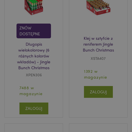
Domena
prze
CookieScriptConsent
1
CookieScript
.puckator.pl
ZNÓW
DOSTĘPNE
Klej w sztyfcie z
Długopis
reniferem Jingle
wielokolorowy (6
Bunch Christmas
różnych kolorów
XSTA407
wkładów) - Jingle
Bunch Christmas
1392 w
XPEN306
magazynie
Google
mage-cache-storage-section-
Adobe Inc.
Privacy Policy
7488 w
invalidation
www.puckator.pl
ZALOGUJ
magazynie
ZALOGUJ
form_key
1 
Adobe Inc.
.www.puckator.pl