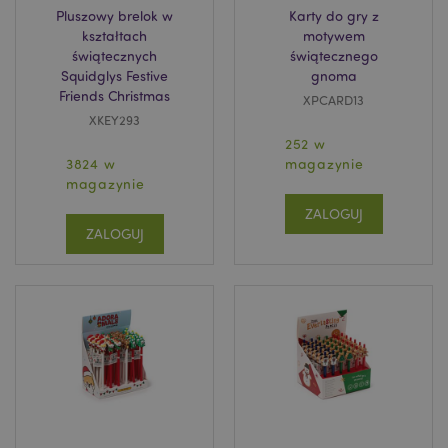
Pluszowy brelok w
Karty do gry z
kształtach
motywem
świątecznych
świątecznego
Squidglys Festive
gnoma
Friends Christmas
XPCARD13
XKEY293
252 w
3824 w
magazynie
magazynie
ZALOGUJ
ZALOGUJ