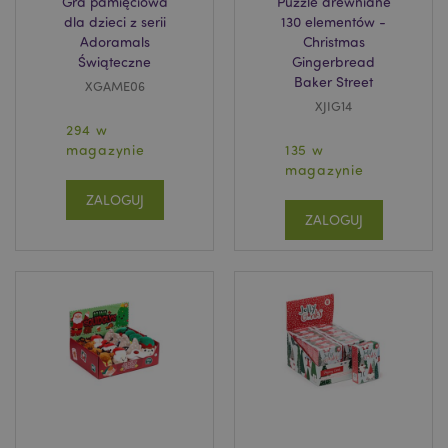
Gra pamięciowa
Puzzle drewniane
dla dzieci z serii
130 elementów -
Adoramals
Christmas
Świąteczne
Gingerbread
Baker Street
XGAME06
XJIG14
294 w
magazynie
135 w
magazynie
ZALOGUJ
ZALOGUJ