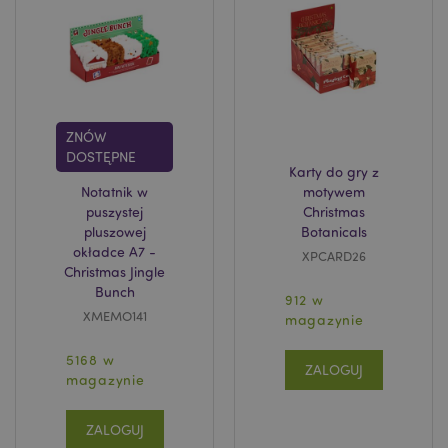
recently_compared_product
Adobe Inc.
www.puckator.pl
recently_compared_product_previous
Adobe Inc.
www.puckator.pl
ZNÓW
DOSTĘPNE
Karty do gry z
Notatnik w
motywem
puszystej
Christmas
pluszowej
Botanicals
mage-messages
1 
Adobe Inc.
okładce A7 -
www.puckator.pl
XPCARD26
Christmas Jingle
Bunch
912 w
XMEMO141
magazynie
5168 w
ZALOGUJ
magazynie
ZALOGUJ