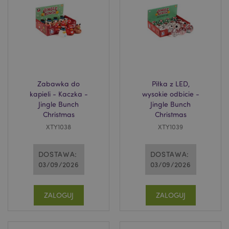
PHPSESSID
1 
PHP.net
.www.puckator.pl
Zabawka do
Piłka z LED,
kapieli - Kaczka -
wysokie odbicie -
Jingle Bunch
Jingle Bunch
Christmas
Christmas
XTY1038
XTY1039
DOSTAWA:
DOSTAWA:
03/09/2026
03/09/2026
ZALOGUJ
ZALOGUJ