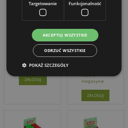
Targetowanie
Funkcjonalność
ZNÓW
ZNÓW
DOSTĘPNE
DOSTĘPNE
Kalejdoskop dla
Długopis
dzieci - Jingle
zmazywalny z
AKCEPTUJ WSZYSTKIE
Bunch Christmas
nakładką z PCV -
Świąteczna
XKAL15
ODRZUĆ WSZYSTKIE
nakładka - Jingle
Bunch
3624 w
XPEN305
POKAŻ SZCZEGÓŁY
magazynie
7668 w
ZALOGUJ
magazynie
Niezbędne
Wydajność
Targetowanie
ZALOGUJ
Funkcjonalność
Niezbędne pliki cookie pozwalają na sprawne
funkcjonowanie strony. Należą do nich loginy
klientów i zarządzanie kontami.
Provider
/
Nazwa