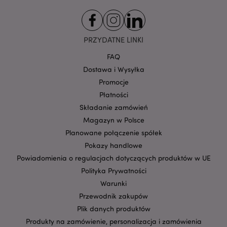
PRZYDATNE LINKI
section_data_ids
Adobe Inc.
www.puckator.pl
FAQ
Dostawa i Wysyłka
Promocje
Płatności
Składanie zamówień
Magazyn w Polsce
Planowane połączenie spółek
product_data_storage
Adobe Inc.
Pokazy handlowe
www.puckator.pl
Powiadomienia o regulacjach dotyczących produktów w UE
Polityka Prywatności
Warunki
Przewodnik zakupów
Plik danych produktów
_GRECAPTCHA
6 
Google LLC
Produkty na zamówienie, personalizacja i zamówienia
www.google.com