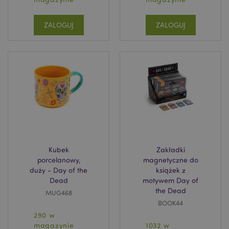
ZALOGUJ
ZALOGUJ
recently_viewed_product
Adobe Inc.
www.puckator.pl
Kubek
Zakładki
porcelanowy,
magnetyczne do
mage-cache-storage
Adobe Inc.
duży - Day of the
książek z
www.puckator.pl
Dead
motywem Day of
the Dead
MUG468
BOOK44
290 w
magazynie
1032 w