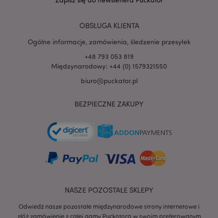
OBSŁUGA KLIENTA
Ogólne informacje, zamówienia, śledzenie przesyłek
_GRECAPTCHA
6 
Google LLC
+48 793 053 819
www.google.com
Międzynarodowy: +44 (0) 1579321550
biuro@puckator.pl
BEZPIECZNE ZAKUPY
searchReport-log
Adobe Inc.
www.puckator.es
TawkConnectionTime
1
tawk.to Inc.
.puckator.pl
NASZE POZOSTAŁE SKLEPY
twk_idm_key
1
Tawk.to
Odwiedź nasze pozostałe międzynarodowe strony internetowe i
.puckator.pl
złóż zamówienie z całej gamy Puckotora w swoim preferowanym