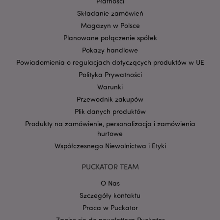
Płatności
Składanie zamówień
Magazyn w Polsce
Planowane połączenie spółek
Pokazy handlowe
Powiadomienia o regulacjach dotyczących produktów w UE
Polityka Prywatności
Warunki
Przewodnik zakupów
section_data_ids
Adobe Inc.
Plik danych produktów
www.puckator.pl
Produkty na zamówienie, personalizacja i zamówienia
hurtowe
Współczesnego Niewolnictwa i Etyki
PUCKATOR TEAM
O Nas
Szczegóły kontaktu
product_data_storage
Adobe Inc.
Praca w Puckator
www.puckator.pl
Zapisz się do newslettera Puckator