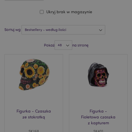
Ukryj brak w magazynie
Sortuj wg
Pokaż
na stronę
Figurka - Czaszka
Figurka -
ze stokrotką
Fioletowa czaszka
z kapturem
SK268
SK401