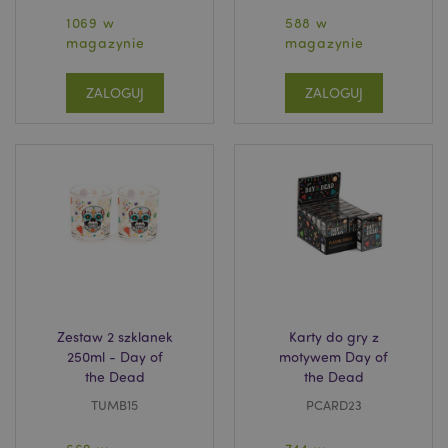
Funkcjonalność
1069 w
588 w
magazynie
magazynie
Niezbędne pliki cookie pozwalają na sprawne
funkcjonowanie strony. Należą do nich loginy
klientów i zarządzanie kontami.
ZALOGUJ
ZALOGUJ
Provider
/
Nazwa
Domena
prze
CookieScriptConsent
1
CookieScript
.puckator.pl
Zestaw 2 szklanek
Karty do gry z
250ml - Day of
motywem Day of
the Dead
the Dead
Google
TUMB15
PCARD23
mage-cache-storage-section-
Adobe Inc.
Privacy Policy
invalidation
www.puckator.pl