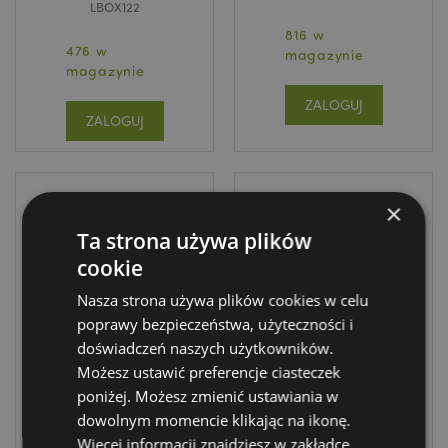
LBOX122
816 w
476 w
magazynie
magazynie
ZALOGUJ
ZALOGUJ
×
Ta strona używa plików
cookie
Nasza strona używa plików cookies w celu
poprawy bezpieczeństwa, użyteczności i
WYPRZEDAŻ
WYPRZEDAŻ
doświadczeń naszych użytkowników.
Zestaw do
Pilnik do paznokci
Możesz ustawić preferencje ciasteczek
manicure, 5-
- Day of the
poniżej. Możesz zmienić ustawiania w
częściowy - Day
Dead
dowolnym momencie klikając na ikonę.
of the Dead
NAIL159
Więcej informacji znajdziesz w zakładce