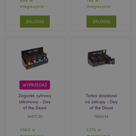
669 w
744 w
magazynie
magazynie
ZALOGUJ
ZALOGUJ
form_key
1 
Adobe Inc.
.www.puckator.pl
PHPSESSID
1 
PHP.net
.www.puckator.pl
WYPRZEDAŻ
Zegarek cyfrowy
Torba składana
silikonowy - Day
na zakupy - Day
of the Dead
of the Dead
WATC30
FBAG34
2560 w
2376 w
magazynie
magazynie