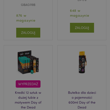
GBAG119B
648 w
876 w
magazynie
magazynie
ZALOGUJ
ZALOGUJ
WYPRZEDAŻ
Kredki 12 sztuk w
Butelka dla dzieci
dużej tubie z
o pojemności
motywem Day of
600ml Day of the
the Dead
Dead