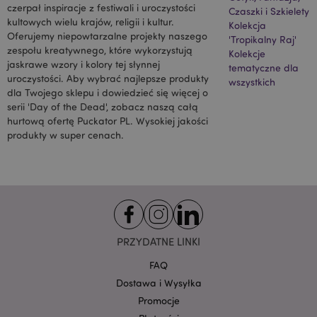
czerpał inspiracje z festiwali i uroczystości
Czaszki i Szkielety
kultowych wielu krajów, religii i kultur.
Kolekcja
Oferujemy niepowtarzalne projekty naszego
'Tropikalny Raj'
zespołu kreatywnego, które wykorzystują
Kolekcje
jaskrawe wzory i kolory tej słynnej
tematyczne dla
uroczystości. Aby wybrać najlepsze produkty
wszystkich
dla Twojego sklepu i dowiedzieć się więcej o
serii 'Day of the Dead', zobacz naszą całą
hurtową ofertę Puckator PL. Wysokiej jakości
mage-cache-sessid
Adobe Inc.
www.puckator.pl
produkty w super cenach.
PRZYDATNE LINKI
FAQ
X-Magento-Vary
1 
Dostawa i Wysyłka
Adobe Inc.
www.puckator.pl
Promocje