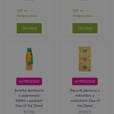
329 w
265 w
magazynie
magazynie
ZALOGUJ
ZALOGUJ
WYPRZEDAŻ
WYPRZEDAŻ
Butelka termiczna
Ręcznik plażowy z
o pojemności
mikrofibry z
500ml z paskiem
nadrukiem Day of
Day of the Dead
the Dead
BOT361
BTOW13