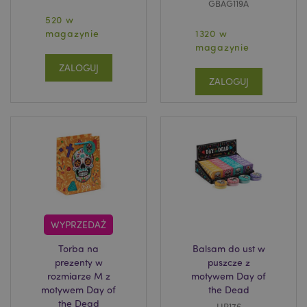
GBAG119A
520 w
magazynie
1320 w
magazynie
ZALOGUJ
ZALOGUJ
WYPRZEDAŻ
Torba na
Balsam do ust w
prezenty w
puszcze z
rozmiarze M z
motywem Day of
motywem Day of
the Dead
the Dead
LIP176