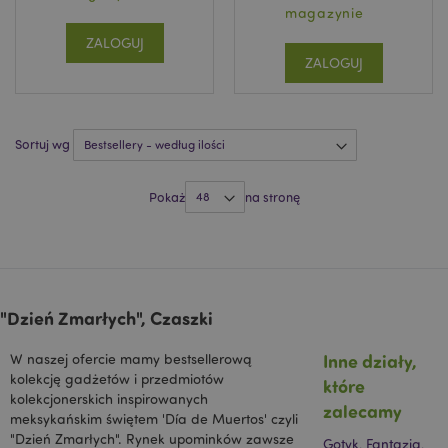
magazynie
recently_viewed_product_previous
Adobe Inc.
www.puckator.pl
ZALOGUJ
ZALOGUJ
recently_compared_product
Adobe Inc.
Sortuj wg
www.puckator.pl
Pokaż
na stronę
recently_compared_product_previous
Adobe Inc.
www.puckator.pl
"Dzień Zmarłych", Czaszki
Inne działy,
W naszej ofercie mamy bestsellerową
mage-messages
1 
Adobe Inc.
kolekcję gadżetów i przedmiotów
które
www.puckator.pl
kolekcjonerskich inspirowanych
zalecamy
meksykańskim świętem 'Día de Muertos' czyli
"Dzień Zmarłych". Rynek upominków zawsze
Gotyk, Fantazja,