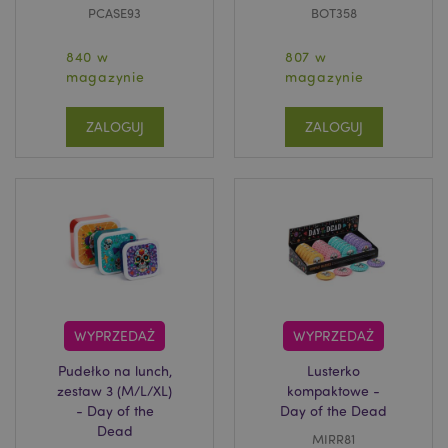
PCASE93
BOT358
840 w
807 w
magazynie
magazynie
ZALOGUJ
ZALOGUJ
WYPRZEDAŻ
WYPRZEDAŻ
Pudełko na lunch,
Lusterko
zestaw 3 (M/L/XL)
kompaktowe -
- Day of the
Day of the Dead
Dead
MIRR81