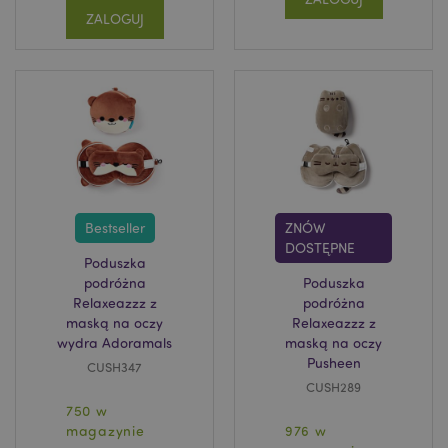
ZALOGUJ
Bestseller
ZNÓW
DOSTĘPNE
Poduszka
podróżna
Poduszka
Relaxeazzz z
podróżna
maską na oczy
Relaxeazzz z
wydra Adoramals
maską na oczy
Pusheen
CUSH347
CUSH289
750 w
magazynie
976 w