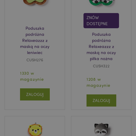
ZNÓW
DOSTĘPNE
Poduszka
podróżna
Poduszka
Relaxeazzz z
podróżna
maską na oczy
Relaxeazzz z
leniwiec
maską na oczy
piłka nożna
CUSH276
CUSH322
1330 w
magazynie
1208 w
magazynie
ZALOGUJ
ZALOGUJ