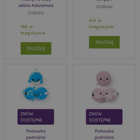
zebra Adoramals
CUSH341
CUSH312
414 w
168 w
magazynie
magazynie
ZALOGUJ
ZALOGUJ
Google
mage-cache-storage-section-
Adobe Inc.
Privacy Policy
invalidation
www.puckator.pl
ZNÓW
ZNÓW
form_key
1 
Adobe Inc.
DOSTĘPNE
DOSTĘPNE
.www.puckator.pl
Poduszka
Poduszka
podróżna
podróżna