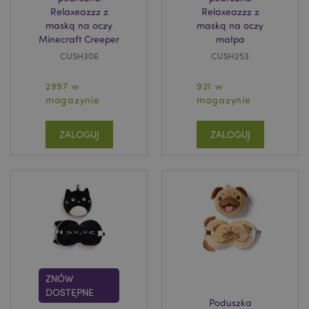
Relaxeazzz z
Relaxeazzz z
maską na oczy
maską na oczy
Minecraft Creeper
małpa
CUSH306
CUSH253
2997 w
921 w
magazynie
magazynie
ZALOGUJ
ZALOGUJ
ZNÓW
DOSTĘPNE
Poduszka