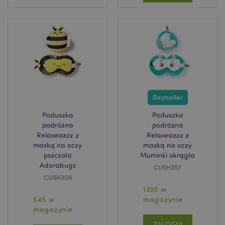
Bestseller
Poduszka
Poduszka
podróżna
podróżna
Relaxeazzz z
Relaxeazzz z
maską na oczy
maską na oczy
pszczoła
Muminki okrągła
Adorabugs
CUSH357
CUSH309
1330 w
545 w
magazynie
magazynie
ZALOGUJ