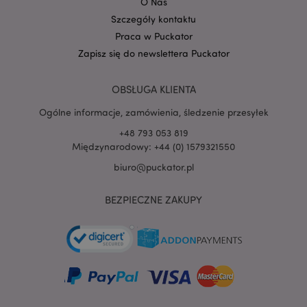
O Nas
3PSIDCC
Szczegóły kontaktu
_gcl_au
3 miesiące
Ten plik cookie
Google LLC
Praca w Puckator
jest ustawiany
puckator.pl
przez firmę
Zapisz się do newslettera Puckator
Doubleclick i
zawiera
informacje o tym,
w jaki sposób
OBSŁUGA KLIENTA
użytkownik
końcowy
Ogólne informacje, zamówienia, śledzenie przesyłek
korzysta z
witryny
+48 793 053 819
internetowej,
oraz wszelkie
Międzynarodowy: +44 (0) 1579321550
reklamy, które
użytkownik
biuro@puckator.pl
końcowy mógł
zobaczyć przed
odwiedzeniem
BEZPIECZNE ZAKUPY
tej witryny.
_gat_UA-
.puckator.pl
60 sekund
950900-
15