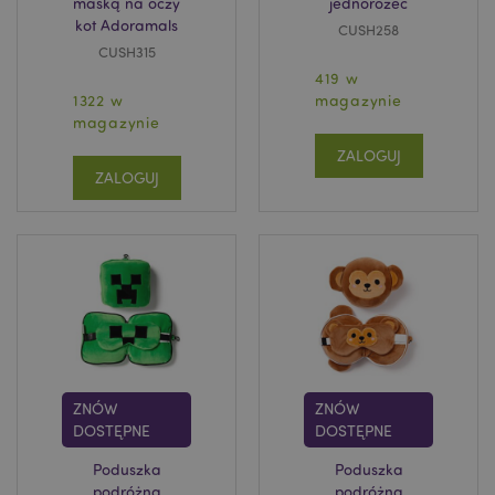
maską na oczy
jednorożec
kot Adoramals
CUSH258
CUSH315
419 w
1322 w
magazynie
magazynie
ZALOGUJ
ZALOGUJ
ZNÓW
ZNÓW
DOSTĘPNE
DOSTĘPNE
Poduszka
Poduszka
podróżna
podróżna