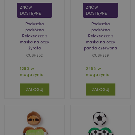
ZNÓW
ZNÓW
DOSTĘPNE
DOSTĘPNE
Poduszka
Poduszka
podróżna
podróżna
Relaxeazzz z
Relaxeazzz z
maską na oczy
maską na oczy
żyrafa
panda czerwona
CUSH252
CUSH229
1280 w
2488 w
magazynie
magazynie
ZALOGUJ
ZALOGUJ