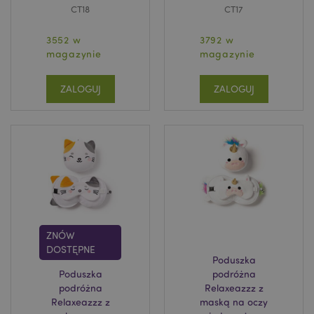
CT18
CT17
3552 w
3792 w
magazynie
magazynie
ZALOGUJ
ZALOGUJ
ZNÓW
DOSTĘPNE
Poduszka
Poduszka
podróżna
podróżna
Relaxeazzz z
Relaxeazzz z
maską na oczy