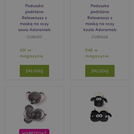
Poduszka
Poduszka
podróżna
podróżna
recently_compared_product_previous
Adobe Inc.
Relaxeazzz z
Relaxeazzz z
www.puckator.pl
maską na oczy
maską na oczy
sowa Adoramals
koala Adoramals
CUSH317
CUSH226
201 w
946 w
mage-messages
1 
Adobe Inc.
magazynie
magazynie
www.puckator.pl
ZALOGUJ
ZALOGUJ
mage-cache-sessid
Adobe Inc.
WYPRZEDAŻ