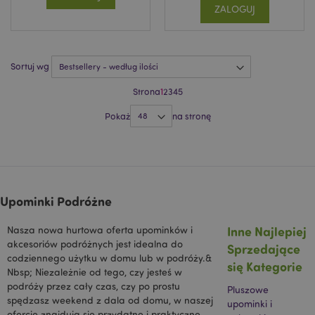
ZALOGUJ
zainteresowań
odwiedzających
witrynę i
wyświetlania
odpowiednich
reklam w innych
Sortuj wg
witrynach.
NID
1 rok
Ten plik cookie
Google LLC
Strona
1
2
3
4
5
jest ustawiany
.google.com
przez firmę
Pokaż
na stronę
DoubleClick
(której
właścicielem jest
Google), aby
pomóc w
tworzeniu profilu
zainteresowań
użytkownika i
wyświetlać
Upominki Podróżne
odpowiednie
reklamy w innych
witrynach.
Inne Najlepiej
Nasza nowa hurtowa oferta upominków i
akcesoriów podróżnych jest idealna do
Sprzedające
OGPC
1 rok
Google Inc.
codziennego użytku w domu lub w podróży.&
.google.com
się Kategorie
Nbsp; Niezależnie od tego, czy jesteś w
SAPISID
1 rok
Ten plik cookie
Google LLC
podróży przez cały czas, czy po prostu
DoubleClick jest
.google.com
Pluszowe
zwykle
spędzasz weekend z dala od domu, w naszej
upominki i
umieszczany za
ofercie znajdują się przydatne i praktyczne