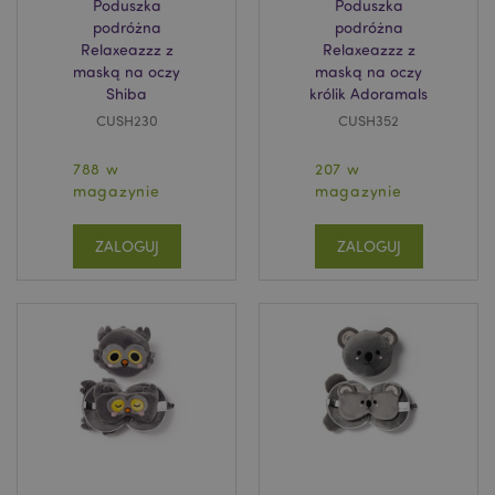
Poduszka
Poduszka
recently_viewed_product
Adobe Inc.
podróżna
podróżna
www.puckator.pl
Relaxeazzz z
Relaxeazzz z
maską na oczy
maską na oczy
Shiba
królik Adoramals
CUSH230
CUSH352
mage-cache-storage
Adobe Inc.
788 w
207 w
www.puckator.pl
magazynie
magazynie
ZALOGUJ
ZALOGUJ
recently_viewed_product_previous
Adobe Inc.
www.puckator.pl
recently_compared_product
Adobe Inc.
www.puckator.pl