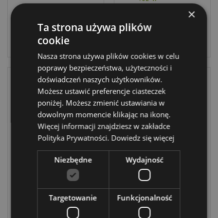
2975 w
magazynie
×
magazynie
Ta strona używa plików
ZALOGUJ
cookie
ZALOGUJ
Nasza strona używa plików cookies w celu
poprawy bezpieczeństwa, użyteczności i
doświadczeń naszych użytkowników.
Możesz ustawić preferencje ciasteczek
poniżej. Możesz zmienić ustawiania w
dowolnym momencie klikając na ikonę.
Więcej informacji znajdziesz w zakładce
Polityka Prywatności.
Dowiedz się więcej
ZNÓW
DOSTĘPNE
Niezbędne
Wydajność
Odświeżacz
powietrza
Poduszka
Stormtrooper o
podróżna
zapachu coli
Relaxeazzz z
Targetowanie
Funkcjonalność
maską na oczy
AIRF152
Fast Food Burger