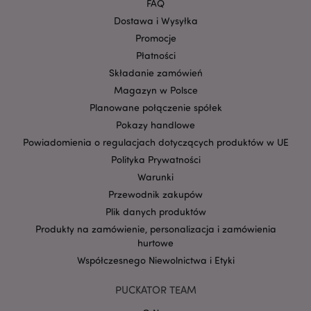
FAQ
zawiera
.google.com
informacje o tym,
Dostawa i Wysyłka
w jaki sposób
użytkownik
Promocje
końcowy
korzysta ze
Płatności
strony
Składanie zamówień
internetowej,
oraz wszelkie
Magazyn w Polsce
reklamy, które
użytkownik
Planowane połączenie spółek
końcowy mógł
zobaczyć przed
Pokazy handlowe
odwiedzeniem
tej witryny.
Powiadomienia o regulacjach dotyczących produktów w UE
Polityka Prywatności
__Secure-
.google.com
2 lata
1PAPISID
Warunki
__Secure-
.google.com
1 rok
Przewodnik zakupów
1PSID
Plik danych produktów
__Secure-
.google.com
1 rok
Produkty na zamówienie, personalizacja i zamówienia
1PSIDCC
hurtowe
__Secure-
2 lata
Google Inc.
3PAPISID
Współczesnego Niewolnictwa i Etyki
.google.com
__Secure-
.google.com
1 rok
PUCKATOR TEAM
3PSID
__Secure-
.google.com
1 rok