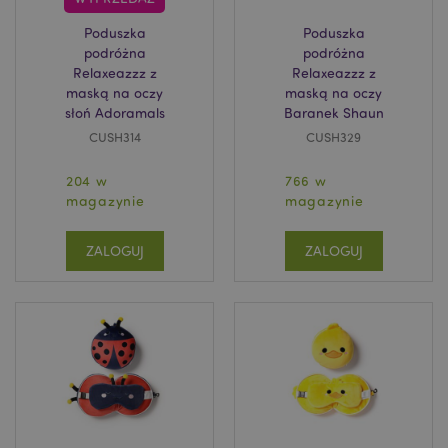
www.puckator.pl
Poduszka
Poduszka
podróżna
podróżna
Relaxeazzz z
Relaxeazzz z
maską na oczy
maską na oczy
słoń Adoramals
Baranek Shaun
CUSH314
CUSH329
204 w
766 w
magazynie
magazynie
X-Magento-Vary
1 
Adobe Inc.
www.puckator.pl
ZALOGUJ
ZALOGUJ