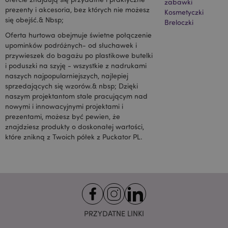
zabawki
pośrednictwem
prezenty i akcesoria, bez których nie możesz
witryny przez
Kosmetyczki
partnerów
się obejść.& Nbsp;
Breloczki
reklamowych i
używany przez
Oferta hurtowa obejmuje świetne połączenie
nich do
upominków podróżnych- od słuchawek i
tworzenia profilu
zainteresowań
przywieszek do bagażu po plastikowe butelki
odwiedzających
i poduszki na szyję - wszystkie z nadrukami
witrynę i
wyświetlania
naszych najpopularniejszych, najlepiej
odpowiednich
sprzedających się wzorów.& nbsp; Dzięki
reklam w innych
witrynach. Ten
naszym projektantom stale pracującym nad
plik cookie działa
nowymi i innowacyjnymi projektami i
poprzez unikalną
prezentami, możesz być pewien, że
identyfikację
przeglądarki i
znajdziesz produkty o doskonałej wartości,
urządzenia.
które znikną z Twoich półek z Puckator PL.
SID
1 rok
Jest to bardzo
Google LLC
popularna nazwa
.google.com
pliku cookie, ale
jeśli zostanie
znaleziona jako
plik cookie sesji,
prawdopodobnie
będzie używana
do zarządzania
stanem sesji.
PRZYDATNE LINKI
SSID
2 lata
Ten plik cookie
Google LLC