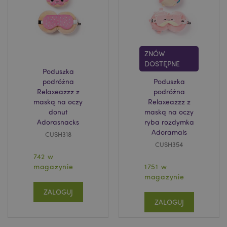
ZNÓW
DOSTĘPNE
Poduszka
podróżna
Poduszka
Relaxeazzz z
podróżna
maską na oczy
Relaxeazzz z
donut
maską na oczy
Adorasnacks
ryba rozdymka
Adoramals
CUSH318
CUSH354
742 w
magazynie
1751 w
magazynie
ZALOGUJ
ZALOGUJ