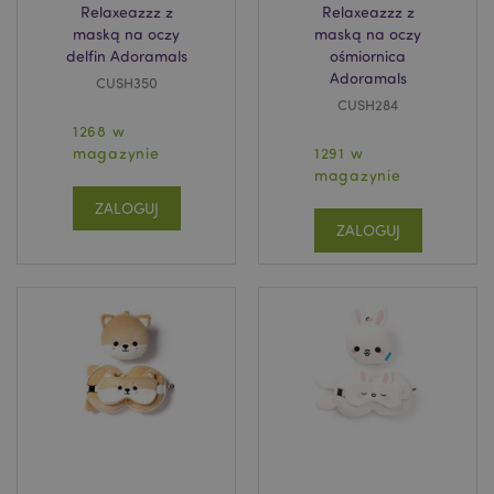
Relaxeazzz z
Relaxeazzz z
maską na oczy
maską na oczy
delfin Adoramals
ośmiornica
PHPSESSID
1 
PHP.net
Adoramals
CUSH350
.www.puckator.pl
CUSH284
1268 w
magazynie
1291 w
magazynie
ZALOGUJ
ZALOGUJ