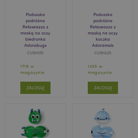
section_data_ids
Adobe Inc.
Poduszka
Poduszka
www.puckator.pl
podróżna
podróżna
Relaxeazzz z
Relaxeazzz z
maską na oczy
maską na oczy
biedronka
kaczka
Adorabugs
Adoramals
CUSH310
CUSH225
1718 w
1435 w
product_data_storage
Adobe Inc.
magazynie
magazynie
www.puckator.pl
ZALOGUJ
ZALOGUJ
_GRECAPTCHA
6 
Google LLC
www.google.com