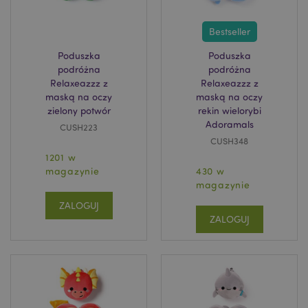
Bestseller
Poduszka
Poduszka
searchReport-log
Adobe Inc.
podróżna
podróżna
www.puckator.es
Relaxeazzz z
Relaxeazzz z
maską na oczy
maską na oczy
zielony potwór
rekin wielorybi
TawkConnectionTime
1
tawk.to Inc.
Adoramals
CUSH223
.puckator.pl
CUSH348
1201 w
twk_idm_key
1
Tawk.to
magazynie
430 w
.puckator.pl
magazynie
ZALOGUJ
ZALOGUJ
Provider
/
Okres
Nazwa
Opis
Domena
przechowywania
Provider
/
Okres
Nazwa
Opis
ps_rvm_A5sM
.puckator.pl
1 rok
Czat onl
Domena
przechowywania
centru
wsparci
_gid
1 dzień
Ten plik cookie
Google LLC
klienta
jest ustawiany
.puckator.pl