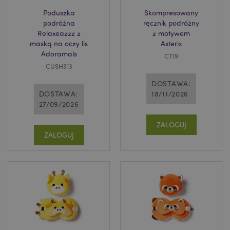
Poduszka
Skompresowany
podróżna
ręcznik podróżny
Relaxeazzz z
z motywem
maską na oczy lis
Asterix
Adoramals
CT19
CUSH313
DOSTAWA:
DOSTAWA:
18/11/2026
27/09/2026
ZALOGUJ
ZALOGUJ