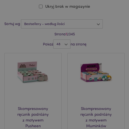
Ukryj brak w magazynie
Sortuj wg
Strona
1
2
3
4
5
Pokaż
na stronę
Skompresowany
Skompresowany
ręcznik podróżny
ręcznik podróżny
z motywem
z motywem
Pusheen
Muminków