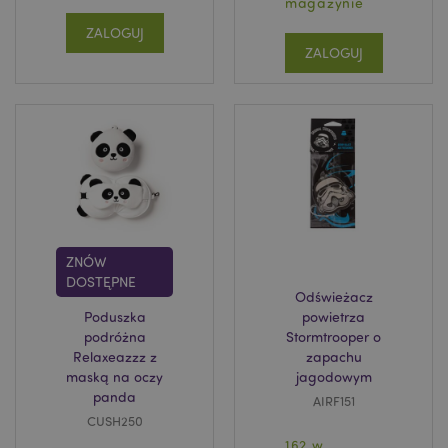
magazynie
ZALOGUJ
ZALOGUJ
ZNÓW
DOSTĘPNE
Odświeżacz
Poduszka
powietrza
podróżna
Stormtrooper o
Relaxeazzz z
zapachu
maską na oczy
jagodowym
panda
AIRF151
CUSH250
162 w