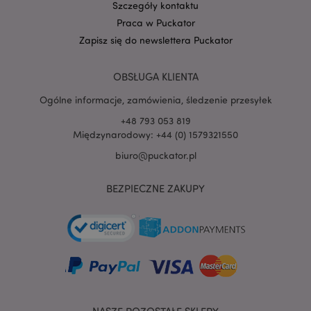
Szczegóły kontaktu
Praca w Puckator
Zapisz się do newslettera Puckator
OBSŁUGA KLIENTA
Ogólne informacje, zamówienia, śledzenie przesyłek
+48 793 053 819
Międzynarodowy: +44 (0) 1579321550
Google
mage-cache-storage-section-
Adobe Inc.
biuro@puckator.pl
Privacy Policy
invalidation
www.puckator.pl
BEZPIECZNE ZAKUPY
form_key
1 
Adobe Inc.
.www.puckator.pl