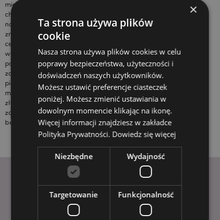
miejsce na nowe linie w magazynie, lub
×
chcemy zawrzeć ofertę przed świętem
Ta strona używa plików
narodowym i wtedy naprawdę możesz
cookie
znaleźć bestsellery w bardzo okazyjnych
cenach hurtowych. W przypadku sezonowej
Nasza strona używa plików cookies w celu
wyprzedaży szczegóły oferty można znaleźć
poprawy bezpieczeństwa, użyteczności i
poniżej. Te oferty są tymczasowe i po
zakończeniu promocji ceny wrócą do swojej
doświadczeń naszych użytkowników.
pierwotnej wysokości. Ceny ofertowe nie
Możesz ustawić preferencje ciasteczek
mogą być stosowane do zamówień
poniżej. Możesz zmienić ustawiania w
złożonych przed lub po sprzedaży i mają
dowolnym momencie klikając na ikonę.
zastosowanie tylko do zamówień złożonych
Więcej informacji znajdziesz w zakładce
bezpośrednio przez stronę internetową.
Polityka Prywatności.
Dowiedz się więcej
Niezbędne
Wydajność
Targetowanie
Funkcjonalność
PRZYDATNE LINKI
FAQ