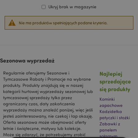
Ukryj brak w magazynie
Nie ma produktów spełniających podane kryteria.
Sezonowa wyprzedaż
Najlepiej
Regularnie oferujemy Sezonowe i
Tymczasowe Rabaty i Promocje na wybrane
sprzedające
produkty. Produkty znajdują się w naszej
się produkty
kategorii hurtowej wyprzedaży sezonowej lub
tymczasowej sprzedaży tylko przez
Kominki
ograniczony czas, daty zakończenia
zapachowe
wyprzedaży można znaleźć poniżej, więc jeśli
Kadzidełka
jesteś zainteresowany, nie czekaj i łap okazję.
patyczki i stożki
Oferta sezonowa może obejmować oferty
Zabawki z
letnie i świąteczne, motywy lub kolekcje.
panelem
Może się zdarzyć, że potrzebujemy zrobić
solarnym