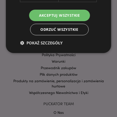
Dostawa i Wysyłka
Promocje
AKCEPTUJ WSZYSTKIE
Płatności
Składanie zamówień
Magazyn w Polsce
ODRZUĆ WSZYSTKIE
Planowane połączenie spółek
Pokazy handlowe
POKAŻ SZCZEGÓŁY
Powiadomienia o regulacjach dotyczących produktów w UE
Polityka Prywatności
Warunki
Niezbędne
Wydajność
Targetowanie
Przewodnik zakupów
Funkcjonalność
Plik danych produktów
Produkty na zamówienie, personalizacja i zamówienia
Niezbędne pliki cookie pozwalają na sprawne
funkcjonowanie strony. Należą do nich loginy
hurtowe
klientów i zarządzanie kontami.
Współczesnego Niewolnictwa i Etyki
Provider
/
Nazwa
Domena
prze
PUCKATOR TEAM
CookieScriptConsent
1
CookieScript
O Nas
.puckator.pl