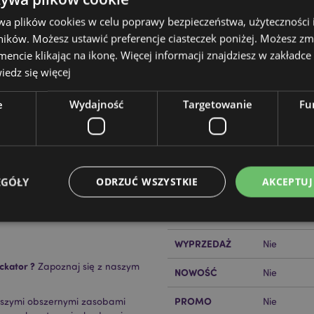
wa plików cookies w celu poprawy bezpieczeństwa, użyteczności
ików. Możesz ustawić preferencje ciasteczek poniżej. Możesz zm
cie klikając na ikonę. Więcej informacji znajdziesz w zakładce 
edz się więcej
Cechy produktu
Więcej
Wymiary
Wysokość 1
e
Wydajność
Targetowanie
Fu
informacji
mok Adoramagics
15x28x7cm
Kod Kreskowy
5055071779
alce w 30°C
EAN
EGÓŁY
ODRZUĆ WSZYSTKIE
AKCEPTUJ
Ilość w kartonie
56
Waga (kg)
0.169000
WYPRZEDAŻ
Nie
Niezbędne
Wydajność
Targetowanie
Funkcjonalność
ckator ?
Zapoznaj się z naszym
NOWOŚĆ
Nie
ie pozwalają na sprawne funkcjonowanie strony. Należą do nich loginy klientów i zarz
Provider
/
Okres
PROMO
aszymi obszernymi zasobami
Nie
Opis
Domena
przechowywania