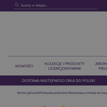
KOLEKCJE I PRODUKTY
AROMA
NOWOŚCI
LICENCJONOWANE
PIE
DOSTAWA NASTĘPNEGO DNIA DO POLSKI
›
Strona główna
Poduszka podróżna Relaxeazzz z maską na ocz
Skip
Skip
to
to