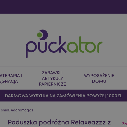
ZABAWKI I
TERAPIA I
WYPOSAŻENIE
ARTYKUŁY
LĘGNACJA
DOMU
PAPIERNICZE
DARMOWA WYSYŁKA NA ZAMÓWIENIA POWYŻEJ 1000ZŁ
y smok Adoramagics
Poduszka podróżna Relaxeazzz z
Za