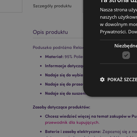
Szczegóły produktu
Nasza strona uży
naszych użytkown
w dowolnym momen
Prywatności.
Dowi
Opis produktu
Niezbędn
Poduszka podróżna Relaxeazzz z maską na oczy s
Materiał:
95% Poliester|5% Spandex
Informacje dotyczące prania:
Można prać w pr
Nadaje się do wybielania:
Nie
POKAŻ SZCZ
Nadaje się do prasowania:
Nie
Nadaje się do suszenia w suszarce:
Nie
Zasoby dotyczące produktów:
Chcesz wiedzieć więcej na temat zakupów w Pu
Niezbędne pliki cook
przewodnik dla kupujących.
Baterie i zasoby elektryczne:
Zapoznaj się z n
Nazwa