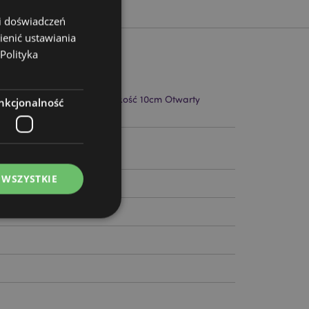
 i doświadczeń
ienić ustawiania
Polityka
7cm Szerokość 19cm Głębokość 10cm Otwarty
nkcjonalność
213
 WSZYSTKIE
ądzanie kontami.