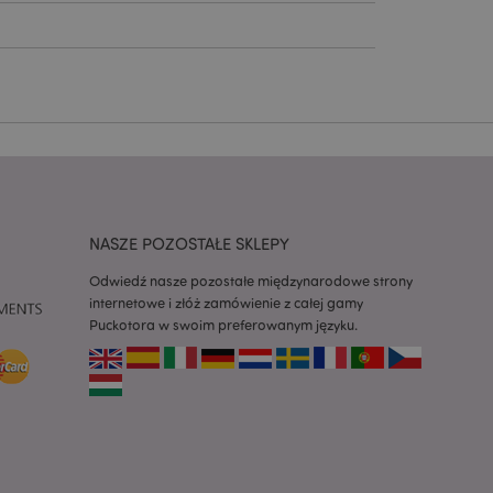
ywany przez usługę
zapamiętywania
h zgody użytkownika
 konieczne, aby baner
m działał
ywany w celu
nia treści w
y ładowały się
ywany w celu
nia treści w
y ładowały się
NASZE POZOSTAŁE SKLEPY
Odwiedź nasze pozostałe międzynarodowe strony
z aplikacje oparte
internetowe i złóż zamówienie z całej gamy
dentyfikator
a używany do
Puckotora w swoim preferowanym języku.
 użytkownika.
enerowana losowo,
być specyficzny dla
ykładem jest
zalogowanego
ronami.
atory produktów
 produktów w celu