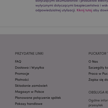
dotyczącymi akumulatorów i produktów elektr
CookieScriptConse
wytycznymi dotyczącymi bezpieczeństwa i ws
odpowiedzialnej utylizacji.
Kiknij tutaj
aby dowie
mage-cache-storage
invalidation
form_key
PRZYDATNE LINKI
PUCKATOR 
FAQ
O Nas
PHPSESSID
Dostawa i Wysyłka
Szczegóły k
Promocje
Praca w Puc
Płatności
Zapisz się d
Składanie zamówień
Magazyn w Polsce
OBSŁUGA K
recently_viewed_pr
Planowane połączenie spółek
Ogólne info
Pokazy handlowe
przesyłek