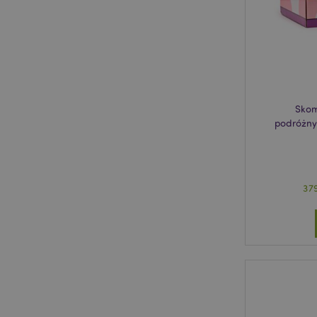
invalidation
form_key
PHPSESSID
Skom
podróżn
37
recently_viewed_pr
mage-cache-storag
recently_viewed_pr