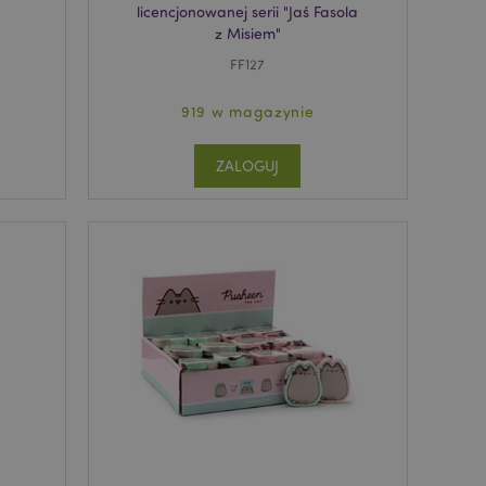
licencjonowanej serii "Jaś Fasola
z Misiem"
FF127
919 w magazynie
ZALOGUJ