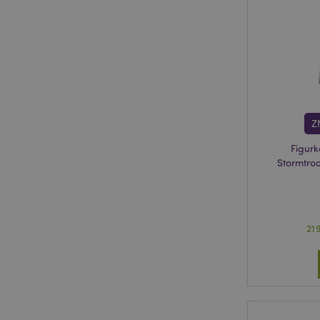
recently_compared
recently_compared
mage-messages
Z
Figurk
mage-cache-sessid
Stormtro
X-Magento-Vary
21
section_data_ids