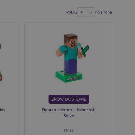
Pokaż
na stronę
ZNÓW DOSTĘPNE
dką
Figurka solarna – Minecraft
Steve
FF139