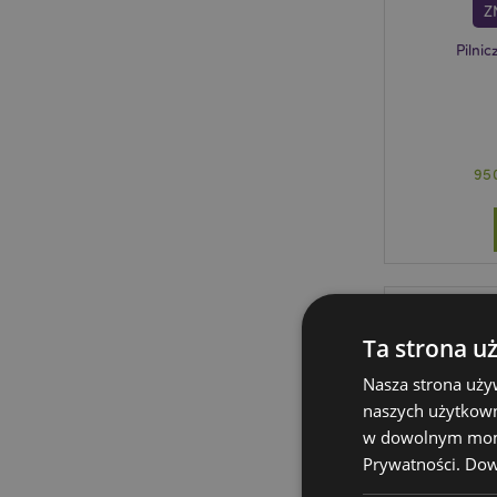
Z
Pilni
95
Ta strona u
Nasza strona uży
naszych użytkown
w dowolnym momen
Prywatności.
Dowi