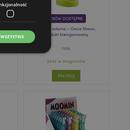
nkcjonalność
ZNÓW DOSTĘPNE
lex
Figurka solarna – Owca Shaun,
Produkt licencjonowany
 WSZYSTKIE
FF86
2542 w magazynie
ZALOGUJ
ądzanie kontami.
ywany przez usługę
zapamiętywania
h zgody użytkownika
 konieczne, aby baner
m działał
ywany w celu