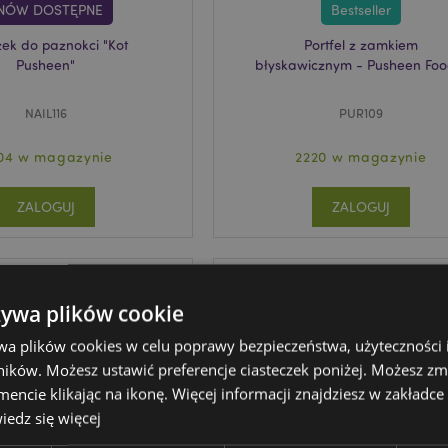
NÓW DOSTĘPNE
Bestseller
czek do paznokci "Kot
Portfel z zamkiem
Pusheen"
błyskawicznym - Pusheen Foo
NAIL116
PUR109
04 w magazynie
2220 w magazynie
ZALOGUJ
ZALOGUJ
żywa plików cookie
wa plików cookies w celu poprawy bezpieczeństwa, użyteczności
ików. Możesz ustawić preferencje ciasteczek poniżej. Możesz zm
cie klikając na ikonę. Więcej informacji znajdziesz w zakładce 
edz się więcej