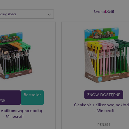
Strona
1
2
3
4
5
Bestseller
ZNÓW DOSTĘPNE
PNE
Cienkopis z silikonową nakła
 z silikonową nakładką
- Minecraft
- Minecraft
PEN254