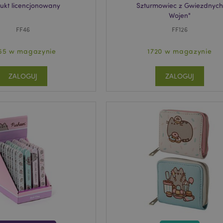
ukt licencjonowany
Szturmowiec z Gwiezdnych
Wojen"
FF46
FF126
65 w magazynie
1720 w magazynie
ZALOGUJ
ZALOGUJ