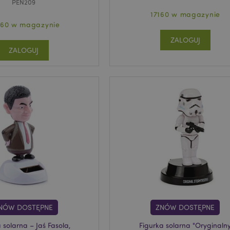
PEN209
17160 w magazynie
60 w magazynie
ZALOGUJ
ZALOGUJ
NÓW DOSTĘPNE
ZNÓW DOSTĘPNE
 solarna – Jaś Fasola,
Figurka solarna "Oryginaln