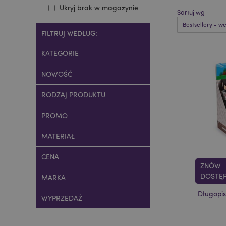
Ukryj brak w magazynie
Sortuj wg
FILTRUJ WEDŁUG:
KATEGORIE
NOWOŚĆ
RODZAJ PRODUKTU
PROMO
MATERIAŁ
CENA
ZNÓW
DOSTĘ
MARKA
Długopis
WYPRZEDAŻ