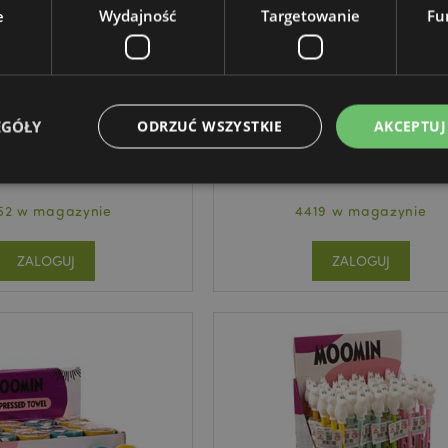
e
Wydajność
Targetowanie
Fu
ZNÓW DOSTĘPNE
 cyfrowy silikonowy -
Figurka solarna – Minecraft A
Pusheen
EGÓŁY
ODRZUĆ WSZYSTKIE
AKCEPTUJ
WATC19
FF138
52 w magazynie
4419 w magazynie
Niezbędne
Wydajność
Targetowanie
Funkcjonalność
ZALOGUJ
ZALOGUJ
ie pozwalają na sprawne funkcjonowanie strony. Należą do nich loginy klientów i zarz
Provider
/
Okres
Opis
Domena
przechowywania
nt
1 miesiąc
Ten plik cookie jest uż
CookieScript
Cookie-Script.com do 
.puckator.pl
preferencji dotyczącyc
na pliki cookie. Jest to
cookie Cookie-Script.co
poprawnie.
-section-
1 dzień
Ten plik cookie jest uż
Adobe Inc.