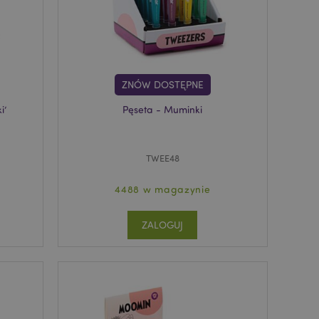
nia treści w
y ładowały się
ywany w celu
nia treści w
y ładowały się
ZNÓW DOSTĘPNE
z aplikacje oparte
dentyfikator
i’
Pęseta - Muminki
a używany do
 użytkownika.
enerowana losowo,
być specyficzny dla
ykładem jest
TWEE48
zalogowanego
ronami.
4488 w magazynie
atory produktów
 produktów w celu
ZALOGUJ
ywany w celu
nia treści w
y ładowały się
atory produktów
 produktów w celu