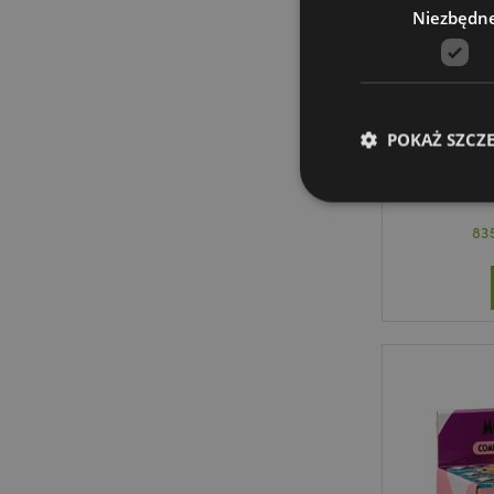
Niezbędn
Zegarek
POKAŻ SZCZ
83
Niezbędne pliki cook
Nazwa
CookieScriptConse
mage-cache-storage