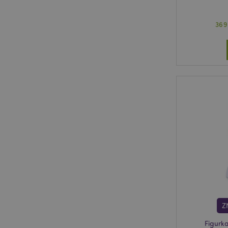
369
Z
Figurka