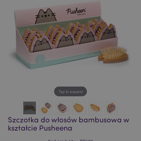
of
of
the
the
images
images
gallery
gallery
Tap to expand
Szczotka do włosów bambusowa w
kształcie Pusheena