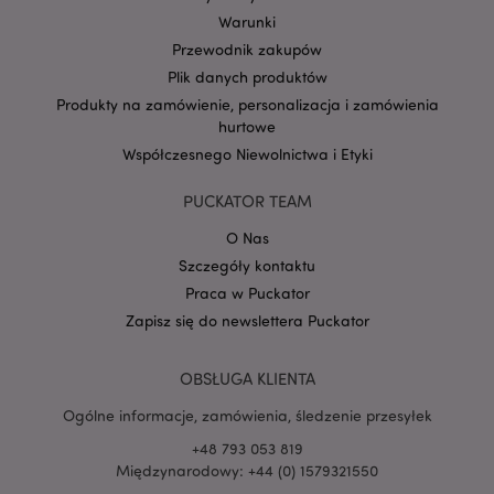
Warunki
form_key
1 
Adobe Inc.
Przewodnik zakupów
.www.puckator.pl
Plik danych produktów
Produkty na zamówienie, personalizacja i zamówienia
hurtowe
Współczesnego Niewolnictwa i Etyki
PHPSESSID
1 
PHP.net
PUCKATOR TEAM
.www.puckator.pl
O Nas
Szczegóły kontaktu
Praca w Puckator
Zapisz się do newslettera Puckator
OBSŁUGA KLIENTA
Ogólne informacje, zamówienia, śledzenie przesyłek
+48 793 053 819
Międzynarodowy: +44 (0) 1579321550