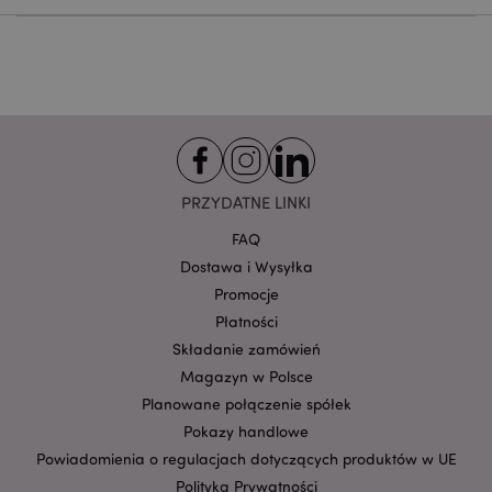
klientów i zarządzanie kontami.
Provider
/
Nazwa
Domena
prze
CookieScriptConsent
1
CookieScript
.puckator.pl
PRZYDATNE LINKI
FAQ
Dostawa i Wysyłka
Promocje
Płatności
Składanie zamówień
Google
mage-cache-storage-section-
Adobe Inc.
Privacy Policy
Magazyn w Polsce
invalidation
www.puckator.pl
Planowane połączenie spółek
Pokazy handlowe
Powiadomienia o regulacjach dotyczących produktów w UE
Polityka Prywatności