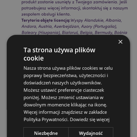
produkt zostanie usunięty z Twojego zamówienia. Jeśli
potrzebujesz więcej informacji, skontaktuj się z naszym
zespołem obsługi klienta.
Terytoria objęte licencją:
Wyspy Alandzkie, Albania,
Andora, Austria, Azerbejdżan, Azory (Portugalia),
Baleary (Hiszpania), Białoruś, Belgia, Bermudy, Bośnia
i Hercegowina, Bułgaria, Wyspy Kanaryjskie
×
(Hiszpania), Ceuta i Melilla, Chile, Korsyka (Francja),
Ta strona używa plików
Chorwacja, Cypr, Czechy, Dania, Estonia, Finlandia
cookie
(kontynentalna), Francja (kontynentalna), Gujana
Francuska, Gruzja, Niemcy, Gibraltar, Grecja,
Nasza strona używa plików cookies w celu
Gwadelupa, Guernsey (Wyspy Normandzkie),
poprawy bezpieczeństwa, użyteczności i
Watykan, Węgry, Islandia, Irlandia, Wyspa Man
(Wielka Brytania), Włochy (kontynentalne), Jersey
doświadczeń naszych użytkowników.
(Wyspy Normandzkie), Kosowo, Łotwa, Liechtenstein,
Możesz ustawić preferencje ciasteczek
Litwa, Luksemburg, Macedonia Północna, Madera
poniżej. Możesz zmienić ustawiania w
(Portugalia), Malta, Martynika, Majotta, Mołdawia,
dowolnym momencie klikając na ikonę.
Czarnogóra, Holandia, Norwegia, Polska, Portugalia
Więcej informacji znajdziesz w zakładce
(kontynentalna), Reunion, Rumunia, Rosja, Saint-
Martin (część francuska), Serbia, Sycylia (Włochy),
Polityka Prywatności.
Dowiedz się więcej
Słowacja, Słowenia, Hiszpania (kontynentalna),
Szwecja, Szwajcaria, Turcja, Ukraina, Wielka Brytania
Niezbędne
Wydajność
(kontynentalna), Wielka Brytania (Irlandia Północna,