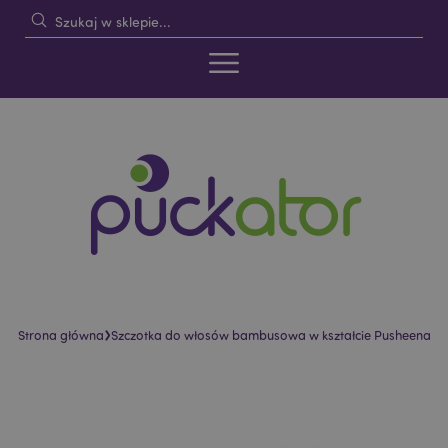
›
Strona główna
Szczotka do włosów bambusowa w kształcie Pusheena
Skip
Skip
to
to
the
the
end
beginning