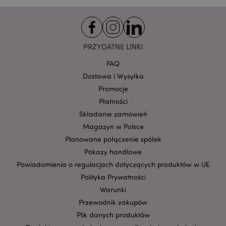
X-Magento-Vary
1 
Adobe Inc.
www.puckator.pl
PRZYDATNE LINKI
FAQ
Dostawa i Wysyłka
Promocje
Płatności
Składanie zamówień
Magazyn w Polsce
Planowane połączenie spółek
Pokazy handlowe
section_data_ids
Adobe Inc.
Powiadomienia o regulacjach dotyczących produktów w UE
www.puckator.pl
Polityka Prywatności
Warunki
Przewodnik zakupów
Plik danych produktów