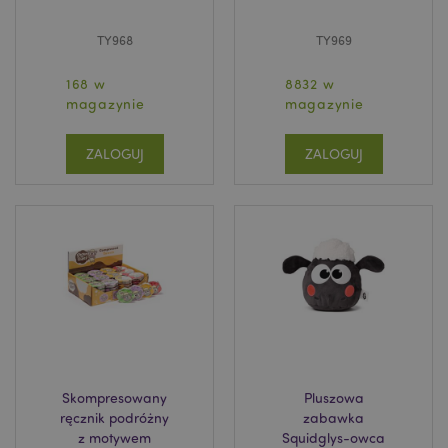
TY968
TY969
168 w
8832 w
magazynie
magazynie
ZALOGUJ
ZALOGUJ
Skompresowany
Pluszowa
ręcznik podróżny
zabawka
z motywem
Squidglys-owca