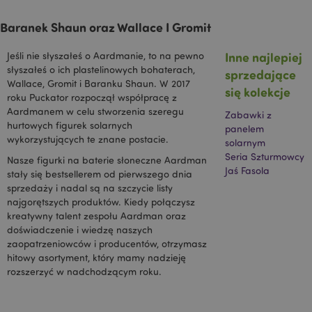
mage-messages
1 
Adobe Inc.
www.puckator.pl
Baranek Shaun oraz Wallace I Gromit
Inne najlepiej
Jeśli nie słyszałeś o Aardmanie, to na pewno
słyszałeś o ich plastelinowych bohaterach,
sprzedające
Wallace, Gromit i Baranku Shaun. W 2017
się kolekcje
roku Puckator rozpoczął współpracę z
Aardmanem w celu stworzenia szeregu
Zabawki z
hurtowych figurek solarnych
panelem
wykorzystujących te znane postacie.
solarnym
Seria Szturmowcy
Nasze figurki na baterie słoneczne Aardman
Jaś Fasola
stały się bestsellerem od pierwszego dnia
sprzedaży i nadal są na szczycie listy
mage-cache-sessid
Adobe Inc.
www.puckator.pl
najgorętszych produktów. Kiedy połączysz
kreatywny talent zespołu Aardman oraz
doświadczenie i wiedzę naszych
zaopatrzeniowców i producentów, otrzymasz
hitowy asortyment, który mamy nadzieję
rozszerzyć w nadchodzącym roku.