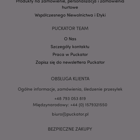
Produkty na zamówienie, personalizacja i zamówienia
hurtowe
Współczesnego Niewolnictwa i Etyki
product_data_storage
Adobe Inc.
www.puckator.pl
PUCKATOR TEAM
O Nas
Szczegóły kontaktu
Praca w Puckator
Zapisz się do newslettera Puckator
_GRECAPTCHA
6 
Google LLC
www.google.com
OBSŁUGA KLIENTA
Ogólne informacje, zamówienia, śledzenie przesyłek
+48 793 053 819
Międzynarodowy: +44 (0) 1579321550
biuro@puckator.pl
searchReport-log
Adobe Inc.
www.puckator.es
BEZPIECZNE ZAKUPY