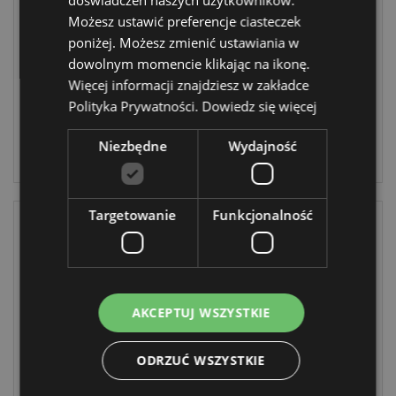
Wallace & Gromit
Możesz ustawić preferencje ciasteczek
MUG460
KEY294
poniżej. Możesz zmienić ustawiania w
658 w
dowolnym momencie klikając na ikonę.
magazynie
Więcej informacji znajdziesz w zakładce
DOSTAWA:
11/10/2026
Polityka Prywatności.
Dowiedz się więcej
ZALOGUJ
Niezbędne
Wydajność
ZALOGUJ
Targetowanie
Funkcjonalność
AKCEPTUJ WSZYSTKIE
ODRZUĆ WSZYSTKIE
Kubek ceramiczny
Długopis
- odwrócona
zmazywalny,