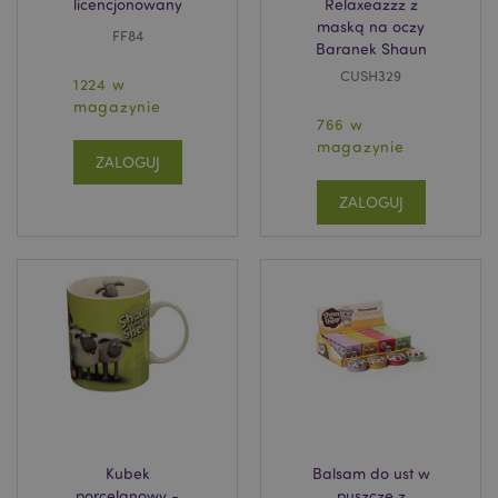
licencjonowany
Relaxeazzz z
maską na oczy
FF84
Baranek Shaun
CUSH329
1224 w
magazynie
766 w
magazynie
ZALOGUJ
ZALOGUJ
Kubek
Balsam do ust w
porcelanowy -
puszcze z