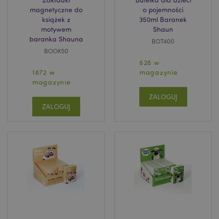
magnetyczne do
o pojemności
książek z
350ml Baranek
motywem
Shaun
baranka Shauna
BOT400
BOOK50
628 w
1872 w
magazynie
magazynie
ZALOGUJ
ZALOGUJ
recently_viewed_product
Adobe Inc.
www.puckator.pl
mage-cache-storage
Adobe Inc.
www.puckator.pl