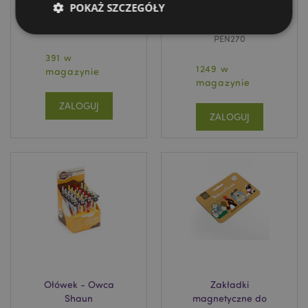
POKAŻ SZCZEGÓŁY
Owca Shaun
zestaw 4 szt -
Owca Shaun
UMUG19
PEN270
391 w
Niezbędne
Wydajność
Targetowanie
1249 w
magazynie
Funkcjonalność
magazynie
ZALOGUJ
Niezbędne pliki cookie pozwalają na sprawne
ZALOGUJ
funkcjonowanie strony. Należą do nich loginy
klientów i zarządzanie kontami.
Provider
/
Nazwa
Domena
prze
CookieScriptConsent
1
CookieScript
.puckator.pl
Ołówek - Owca
Zakładki
Shaun
magnetyczne do