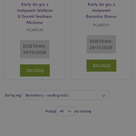
Karty do gry z
Karty do gry z
motywem Wallace
motywem
& Gromit Feathers
Baranka Shaun
McGraw
PCARD37
PCARD36
recently_viewed_product_previous
Adobe Inc.
www.puckator.pl
DOSTAWA:
DOSTAWA:
29/10/2026
29/10/2026
ZALOGUJ
ZALOGUJ
recently_compared_product
Adobe Inc.
www.puckator.pl
Sortuj wg
recently_compared_product_previous
Adobe Inc.
www.puckator.pl
Pokaż
na stronę