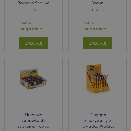
Baranka Shauna
Shaun
CT21
CUSH383
384 w
124 w
magazynie
magazynie
ZALOGUJ
ZALOGUJ
Pluszowa
Długopis
zabawka do
zmazywalny z
ściskania - owca
nakładką Wallace