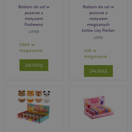
Balsam do ust w
Balsam do ust w
puszcze z
puszcze z
motywem
motywem
Pusheena
magicznych
kotów Lisy Parker
LIP158
LIP92
5568 w
magazynie
408 w
magazynie
ZALOGUJ
ZALOGUJ