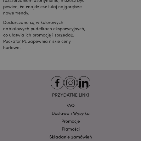
rozszerzaniem asortymentu, możesz być
odpowiednie
pewien, że znajdziesz tutaj najgorętsze
reklamy w innych
nowe trendy.
witrynach.
OGPC
1 rok
Dostarczane są w kolorowych
Google Inc.
.google.com
nablatowych pudełkach ekspozycyjnych,
co ułatwia ich promocję i sprzedaż.
SAPISID
1 rok
Ten plik cookie
Google LLC
DoubleClick jest
.google.com
Puckator PL zapewnia niskie ceny
zwykle
hurtowe.
umieszczany za
pośrednictwem
witryny przez
partnerów
reklamowych i
używany przez
nich do
tworzenia profilu
zainteresowań
odwiedzających
witrynę i
PRZYDATNE LINKI
wyświetlania
odpowiednich
FAQ
reklam w innych
witrynach. Ten
Dostawa i Wysyłka
plik cookie działa
poprzez unikalną
Promocje
identyfikację
przeglądarki i
Płatności
urządzenia.
Składanie zamówień