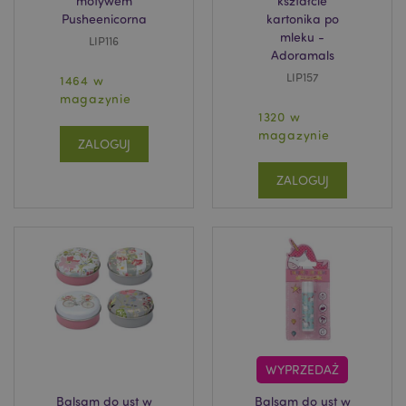
motywem
kształcie
Pusheenicorna
kartonika po
mleku -
LIP116
Adoramals
LIP157
1464 w
magazynie
1320 w
magazynie
ZALOGUJ
ZALOGUJ
WYPRZEDAŻ
Balsam do ust w
Balsam do ust w