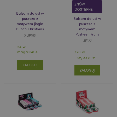
ZNÓW
DOSTĘPNE
Balsam do ust w
puszcze z
Balsam do ust w
motywem Jingle
puszcze z
Bunch Christmas
motywem
Pusheen Fruits
XLIP183
mage-cache-sessid
Adobe Inc.
LIP177
www.puckator.pl
24 w
magazynie
720 w
magazynie
ZALOGUJ
ZALOGUJ
X-Magento-Vary
1 
Adobe Inc.
www.puckator.pl