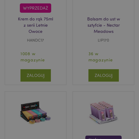
WYPRZEDAŻ
Krem do rąk 75ml
Balsam do ust w
z serii Letnie
sztyfcie - Nectar
form_key
1 
Adobe Inc.
Owoce
Meadows
.www.puckator.pl
HANDC17
LIP170
1008 w
36 w
magazynie
magazynie
PHPSESSID
1 
PHP.net
ZALOGUJ
ZALOGUJ
.www.puckator.pl