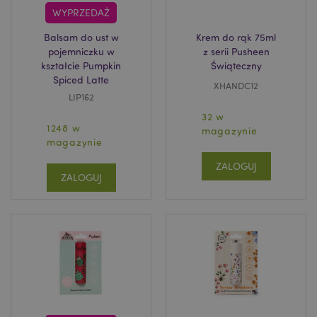
WYPRZEDAŻ
Balsam do ust w
Krem do rąk 75ml
pojemniczku w
z serii Pusheen
kształcie Pumpkin
Świąteczny
Spiced Latte
XHANDC12
LIP162
32 w
1248 w
magazynie
magazynie
ZALOGUJ
ZALOGUJ