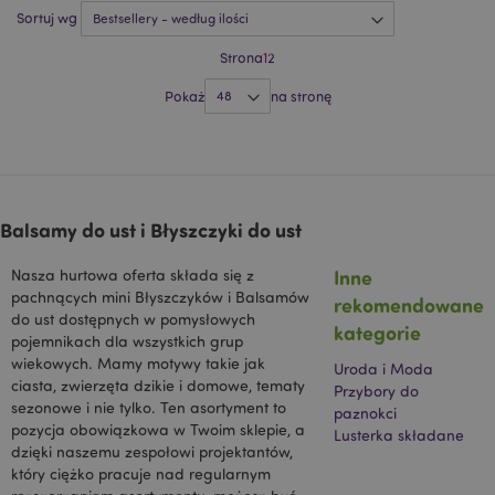
identyfikację
Sortuj wg
_hjShownFeedbackMessage
1 dzień
Hotjar Ltd
przeglądarki i
www.puckator.pl
urządzenia.
Strona
1
2
HSID
2 lata
Ten plik cookie
Google LLC
jest ustawiany
.google.com
Pokaż
na stronę
przez
DoubleClick
(którego
właścicielem jest
Google) w celu
tworzenia profilu
zainteresowań
odwiedzających
Balsamy do ust i Błyszczyki do ust
witrynę i
wyświetlania
odpowiednich
Inne
Nasza hurtowa oferta składa się z
reklam w innych
witrynach.
pachnących mini Błyszczyków i Balsamów
rekomendowane
do ust dostępnych w pomysłowych
NID
1 rok
Ten plik cookie
Google LLC
kategorie
jest ustawiany
.google.com
pojemnikach dla wszystkich grup
przez firmę
wiekowych. Mamy motywy takie jak
Uroda i Moda
DoubleClick
ciasta, zwierzęta dzikie i domowe, tematy
(której
Przybory do
właścicielem jest
sezonowe i nie tylko. Ten asortyment to
paznokci
Google), aby
pozycja obowiązkowa w Twoim sklepie, a
pomóc w
Lusterka składane
tworzeniu profilu
dzięki naszemu zespołowi projektantów,
zainteresowań
który ciężko pracuje nad regularnym
użytkownika i
wyświetlać