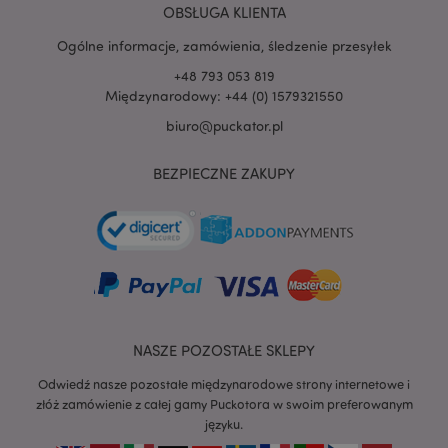
1PSID
OBSŁUGA KLIENTA
__Secure-
.google.com
1 rok
Ogólne informacje, zamówienia, śledzenie przesyłek
1PSIDCC
+48 793 053 819
__Secure-
2 lata
Google Inc.
3PAPISID
.google.com
Międzynarodowy: +44 (0) 1579321550
__Secure-
.google.com
1 rok
biuro@puckator.pl
3PSID
__Secure-
.google.com
1 rok
BEZPIECZNE ZAKUPY
3PSIDCC
_gcl_au
3 miesiące
Ten plik cookie
Google LLC
jest ustawiany
puckator.pl
przez firmę
Doubleclick i
zawiera
informacje o tym,
w jaki sposób
użytkownik
końcowy
korzysta z
witryny
NASZE POZOSTAŁE SKLEPY
internetowej,
oraz wszelkie
Odwiedź nasze pozostałe międzynarodowe strony internetowe i
reklamy, które
użytkownik
złóż zamówienie z całej gamy Puckotora w swoim preferowanym
końcowy mógł
języku.
zobaczyć przed
odwiedzeniem