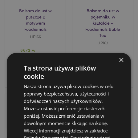
Balsam do ust w
Balsam do ust w
puszcze z
pojemniku w
motywem
kształcie -
Foodiemals
Foodiemals Buble
Tea
LIP166
LIP167
6672 w
magazynie
1584 w
×
magazynie
Ta strona używa plików
ZALOGUJ
cookie
ZALOGUJ
Nasza strona używa plików cookies w celu
poprawy bezpieczeństwa, użyteczności i
doświadczeń naszych użytkowników.
Możesz ustawić preferencje ciasteczek
poniżej. Możesz zmienić ustawiania w
dowolnym momencie klikając na ikonę.
Więcej informacji znajdziesz w zakładce