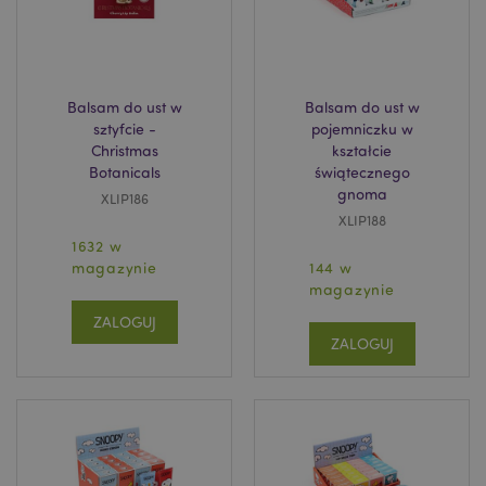
_GRECAPTCHA
6 
Google LLC
Balsam do ust w
Balsam do ust w
www.google.com
sztyfcie -
pojemniczku w
Christmas
kształcie
Botanicals
świątecznego
gnoma
XLIP186
XLIP188
1632 w
magazynie
144 w
searchReport-log
Adobe Inc.
magazynie
www.puckator.es
ZALOGUJ
ZALOGUJ
TawkConnectionTime
1
tawk.to Inc.
.puckator.pl
twk_idm_key
1
Tawk.to
.puckator.pl