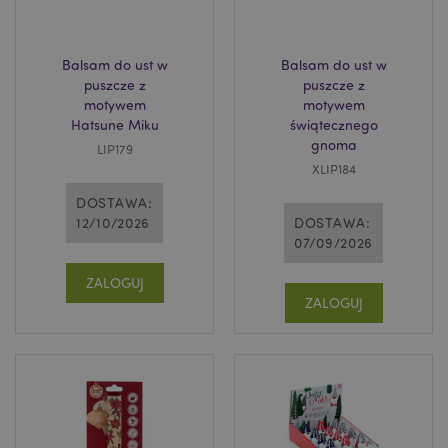
Balsam do ust w
Balsam do ust w
puszcze z
puszcze z
motywem
motywem
Hatsune Miku
świątecznego
gnoma
LIP179
XLIP184
section_data_ids
Adobe Inc.
DOSTAWA:
www.puckator.pl
12/10/2026
DOSTAWA:
07/09/2026
ZALOGUJ
ZALOGUJ
product_data_storage
Adobe Inc.
www.puckator.pl