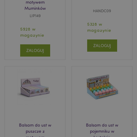
motywem
Muminków
HANDC09
LIP149
5328 w
5928 w
magazynie
magazynie
ZALOGUJ
ZALOGUJ
Balsam do ust w
Balsam do ust w
puszcze z
pojemniku w