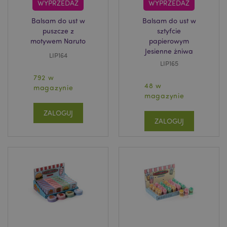
WYPRZEDAŻ
WYPRZEDAŻ
Balsam do ust w
Balsam do ust w
puszcze z
sztyfcie
motywem Naruto
papierowym
Jesienne żniwa
LIP164
LIP165
792 w
48 w
magazynie
magazynie
ZALOGUJ
ZALOGUJ