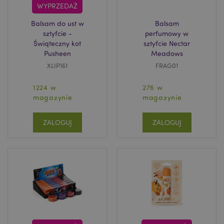
WYPRZEDAŻ
Balsam do ust w
Balsam
sztyfcie -
perfumowy w
Świąteczny kot
sztyfcie Nectar
Pusheen
Meadows
XLIP161
FRAG01
1224 w
276 w
magazynie
magazynie
ZALOGUJ
ZALOGUJ