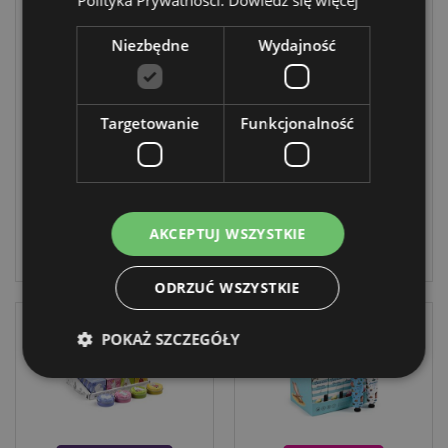
Polityka Prywatności.
Dowiedz się więcej
ZNÓW
ZNÓW
DOSTĘPNE
DOSTĘPNE
Niezbędne
Wydajność
Krem do rąk 75ml
Krem do rąk 75ml
z serii Foodiemals
z serii Muminki
Bubble Tea
Życie w ogrodzie
Targetowanie
Funkcjonalność
HANDC14
HANDC15
3696 w
5056 w
magazynie
magazynie
AKCEPTUJ WSZYSTKIE
ZALOGUJ
ZALOGUJ
ODRZUĆ WSZYSTKIE
POKAŻ SZCZEGÓŁY
Niezbędne
Wydajność
Targetowanie
Funkcjonalność