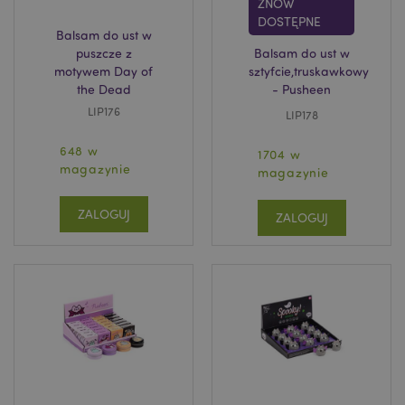
ZNÓW
DOSTĘPNE
Balsam do ust w
puszcze z
Balsam do ust w
motywem Day of
sztyfcie,truskawkowy
the Dead
- Pusheen
LIP176
LIP178
648 w
1704 w
recently_viewed_product
Adobe Inc.
magazynie
magazynie
www.puckator.pl
ZALOGUJ
ZALOGUJ
mage-cache-storage
Adobe Inc.
www.puckator.pl
recently_viewed_product_previous
Adobe Inc.