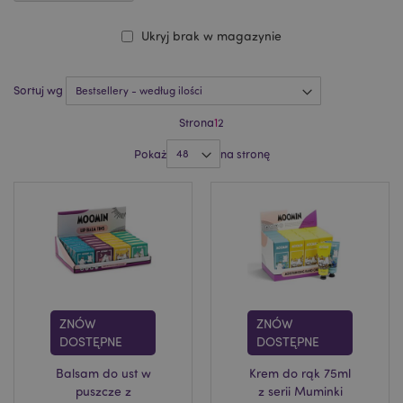
Ukryj brak w magazynie
Sortuj wg
Strona
1
2
Pokaż
na stronę
ZNÓW
ZNÓW
DOSTĘPNE
DOSTĘPNE
Balsam do ust w
Krem do rąk 75ml
puszcze z
z serii Muminki