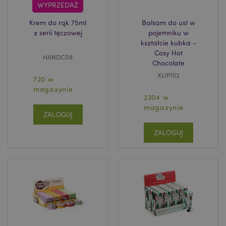
WYPRZEDAŻ
Krem do rąk 75ml
Balsam do ust w
z serii tęczowej
pojemniku w
kształcie kubka -
Cosy Hot
HANDC08
Chocolate
XLIP152
720 w
magazynie
2304 w
magazynie
ZALOGUJ
ZALOGUJ