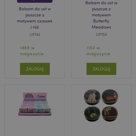
Balsam do ust w
Balsam do ust w
puszcze z
puszcze z
motywem
motywem czaszek
Butterfly
i róż
Meadows
LIP142
LIP154
1488 w
1152 w
magazynie
magazynie
ZALOGUJ
ZALOGUJ