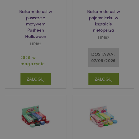
www.puckator.pl
Balsam do ust w
Balsam do ust w
puszcze z
pojemniczku w
motywem
kształcie
Pusheen
nietoperza
Halloween
LIP187
recently_compared_product
Adobe Inc.
www.puckator.pl
LIP182
DOSTAWA:
2928 w
07/09/2026
magazynie
recently_compared_product_previous
Adobe Inc.
www.puckator.pl
ZALOGUJ
ZALOGUJ
mage-messages
1 
Adobe Inc.
www.puckator.pl