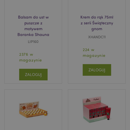
Balsam do ust w
Krem do rąk 75ml
puszcze z
z serii Świąteczny
motywem
gnom
Baranka Shauna
XHANDC11
LIP160
224 w
2376 w
magazynie
magazynie
ZALOGUJ
ZALOGUJ