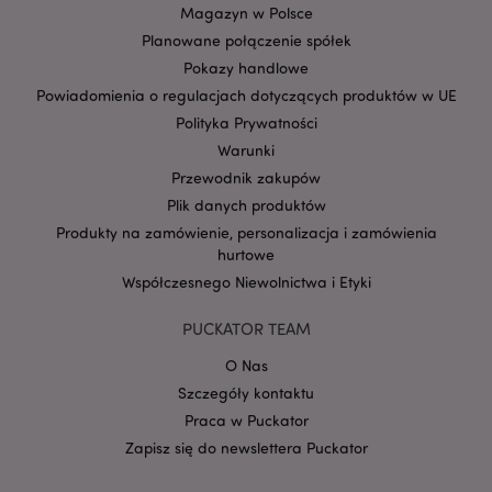
SID
1 rok
Jest to bardzo
Google LLC
Magazyn w Polsce
popularna nazwa
.google.com
pliku cookie, ale
Planowane połączenie spółek
jeśli zostanie
znaleziona jako
Pokazy handlowe
plik cookie sesji,
Powiadomienia o regulacjach dotyczących produktów w UE
prawdopodobnie
będzie używana
Polityka Prywatności
do zarządzania
stanem sesji.
Warunki
SSID
2 lata
Ten plik cookie
Google LLC
Przewodnik zakupów
zawiera
.google.com
informacje o tym,
Plik danych produktów
w jaki sposób
Produkty na zamówienie, personalizacja i zamówienia
użytkownik
końcowy
hurtowe
korzysta ze
strony
Współczesnego Niewolnictwa i Etyki
internetowej,
oraz wszelkie
reklamy, które
PUCKATOR TEAM
użytkownik
końcowy mógł
O Nas
zobaczyć przed
odwiedzeniem
Szczegóły kontaktu
tej witryny.
Praca w Puckator
__Secure-
.google.com
2 lata
Zapisz się do newslettera Puckator
1PAPISID
__Secure-
.google.com
1 rok