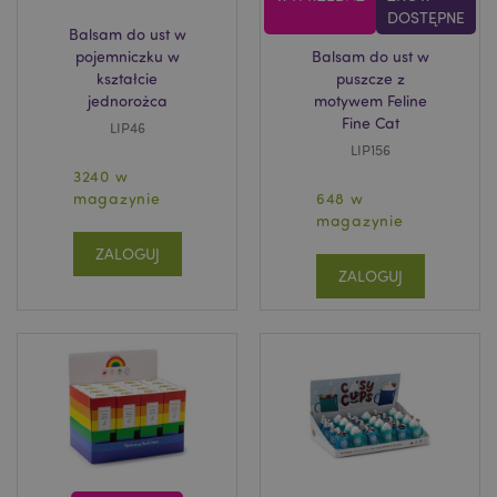
DOSTĘPNE
Balsam do ust w
pojemniczku w
Balsam do ust w
kształcie
puszcze z
jednorożca
motywem Feline
Fine Cat
LIP46
LIP156
3240 w
magazynie
648 w
magazynie
ZALOGUJ
ZALOGUJ