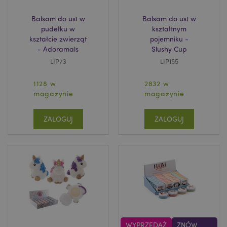
Balsam do ust w
Balsam do ust w
pudełku w
kształtnym
kształcie zwierząt
pojemniku -
- Adoramals
Slushy Cup
LIP73
LIP155
1128 w
2832 w
magazynie
magazynie
ZALOGUJ
ZALOGUJ
WYPRZEDAŻ
ZNÓW