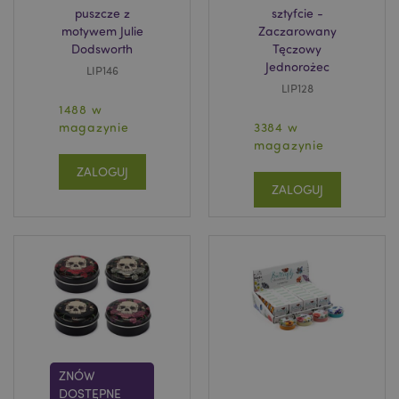
puszcze z
sztyfcie -
motywem Julie
Zaczarowany
Dodsworth
Tęczowy
Jednorożec
LIP146
LIP128
1488 w
magazynie
3384 w
magazynie
ZALOGUJ
ZALOGUJ
ZNÓW
DOSTĘPNE