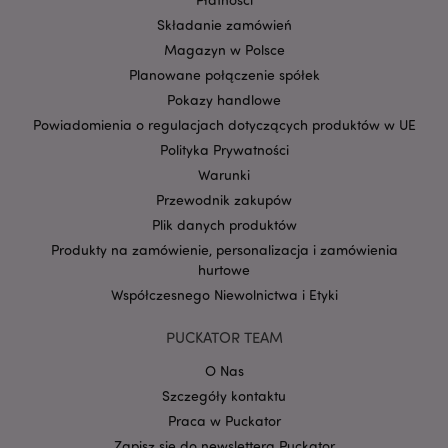
Składanie zamówień
PHPSESSID
1 
PHP.net
.www.puckator.pl
Magazyn w Polsce
Planowane połączenie spółek
Pokazy handlowe
Powiadomienia o regulacjach dotyczących produktów w UE
Polityka Prywatności
Warunki
Przewodnik zakupów
Plik danych produktów
Produkty na zamówienie, personalizacja i zamówienia
hurtowe
Współczesnego Niewolnictwa i Etyki
PUCKATOR TEAM
O Nas
Szczegóły kontaktu
recently_viewed_product
Adobe Inc.
Praca w Puckator
www.puckator.pl
Zapisz się do newslettera Puckator