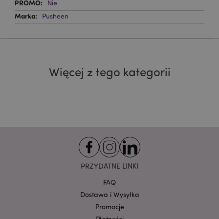
Nie
Pusheen
Więcej z tego kategorii
Google
mage-cache-storage-section-
Adobe Inc.
Privacy Policy
invalidation
www.puckator.pl
form_key
1 
Adobe Inc.
PRZYDATNE LINKI
.www.puckator.pl
FAQ
Dostawa i Wysyłka
Promocje
Płatności