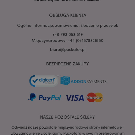
OBSŁUGA KLIENTA
Ogólne informacje, zamówienia, śledzenie przesyłek
mage-cache-storage
Adobe Inc.
www.puckator.pl
+48 793 053 819
Międzynarodowy: +44 (0) 1579321550
biuro@puckator.pl
BEZPIECZNE ZAKUPY
recently_viewed_product_previous
Adobe Inc.
www.puckator.pl
recently_compared_product
Adobe Inc.
www.puckator.pl
NASZE POZOSTAŁE SKLEPY
Odwiedź nasze pozostałe międzynarodowe strony internetowe i
złóż zamówienie z całej gamy Puckotora w swoim preferowanym