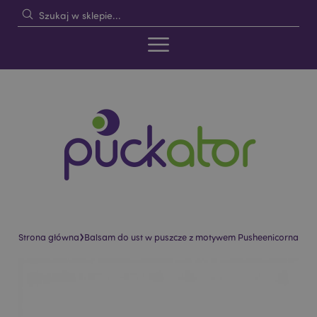
›
Strona główna
Balsam do ust w puszcze z motywem Pusheenicorna
Skip
Skip
to
to
the
the
end
beginning