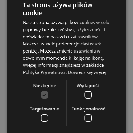
(kontynentalna), Francja (kontynentalna), Gujana
Ta strona używa plików
Francuska, Gruzja, Niemcy, Gibraltar, Grecja,
cookie
Gwadelupa, Guernsey (Wyspy Normandzkie),
Watykan, Węgry, Islandia, Irlandia, Wyspa Man
Nasza strona używa plików cookies w celu
(Wielka Brytania), Włochy (kontynentalne), Jersey
poprawy bezpieczeństwa, użyteczności i
(Wyspy Normandzkie), Kosowo, Łotwa, Liechtenstein,
doświadczeń naszych użytkowników.
Litwa, Luksemburg, Macedonia Północna, Madera
(Portugalia), Malta, Martynika, Majotta, Mołdawia,
Możesz ustawić preferencje ciasteczek
Czarnogóra, Holandia, Norwegia, Polska, Portugalia
poniżej. Możesz zmienić ustawiania w
(kontynentalna), Reunion, Rumunia, Rosja, Saint-
dowolnym momencie klikając na ikonę.
Martin (część francuska), Serbia, Sycylia (Włochy),
Więcej informacji znajdziesz w zakładce
Słowacja, Słowenia, Hiszpania (kontynentalna),
Polityka Prywatności.
Dowiedz się więcej
Szwecja, Szwajcaria, Turcja, Ukraina, Wielka Brytania
(kontynentalna), Wielka Brytania (Irlandia Północna,
Highlands i wyspy)
Niezbędne
Wydajność
Zasoby dotyczące produktów:
Chcesz wiedzieć więcej na temat zakupów w Puckator
Targetowanie
Funkcjonalność
?
Zapoznaj się z naszym
przewodnik dla kupujących.
Baterie i zasoby elektryczne:
Zapoznaj się z naszymi
obszernymi zasobami dotyczącymi akumulatorów i