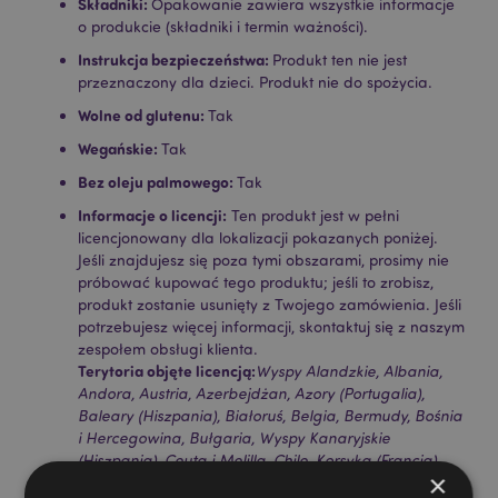
Składniki:
Opakowanie zawiera wszystkie informacje
o produkcie (składniki i termin ważności).
Instrukcja bezpieczeństwa:
Produkt ten nie jest
przeznaczony dla dzieci. Produkt nie do spożycia.
Wolne od glutenu:
Tak
Wegańskie:
Tak
Bez oleju palmowego:
Tak
Informacje o licencji:
Ten produkt jest w pełni
licencjonowany dla lokalizacji pokazanych poniżej.
Jeśli znajdujesz się poza tymi obszarami, prosimy nie
próbować kupować tego produktu; jeśli to zrobisz,
produkt zostanie usunięty z Twojego zamówienia. Jeśli
potrzebujesz więcej informacji, skontaktuj się z naszym
zespołem obsługi klienta.
Terytoria objęte licencją:
Wyspy Alandzkie, Albania,
Andora, Austria, Azerbejdżan, Azory (Portugalia),
Baleary (Hiszpania), Białoruś, Belgia, Bermudy, Bośnia
i Hercegowina, Bułgaria, Wyspy Kanaryjskie
(Hiszpania), Ceuta i Melilla, Chile, Korsyka (Francja),
×
Chorwacja, Cypr, Czechy, Dania, Estonia, Finlandia