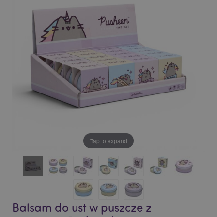
of
of
the
the
images
images
gallery
gallery
Tap to expand
Balsam do ust w puszcze z