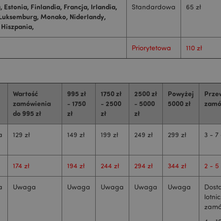
, Estonia, Finlandia, Francja,
Irlandia
,
Standardowa
65 zł
 Luksemburg, Monako, Niderlandy,
 Hiszpania,
Priorytetowa
110 zł
Wartość
995 zł
1750 zł
2500 zł
Powyżej
Prze
zamówienia
- 1750
- 2500
- 5000
5000 zł
zamó
do 995 zł
zł
zł
zł
a
129 zł
149 zł
199 zł
249 zł
299 zł
3 - 7
174 zł
194 zł
244 zł
294 zł
344 zł
2 - 5
a
Uwaga
Uwaga
Uwaga
Uwaga
Uwaga
Dosta
lotni
zamó