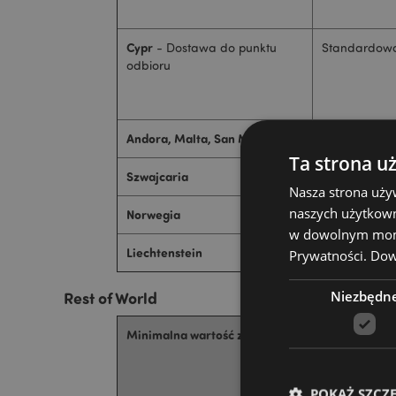
Cypr
- Dostawa do punktu
Standardow
odbioru
Andora, Malta, San Marino
Standardow
Ta strona u
Szwajcaria
Standardow
Nasza strona uży
naszych użytkown
Norwegia
Standardow
w dowolnym momen
Liechtenstein
Standardow
Prywatności.
Dowi
Niezbędn
Rest of World
Minimalna wartość zamówienia 800 zł (Netto)
POKAŻ SZCZ