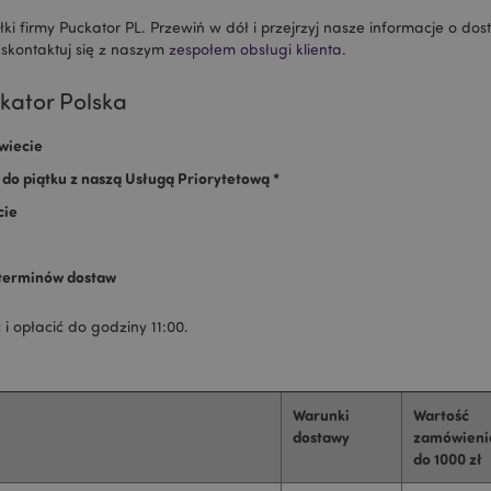
i firmy Puckator PL. Przewiń w dół i przejrzyj nasze informacje o dos
 skontaktuj się z naszym
zespołem obsługi klienta
.
ckator Polska
wiecie
do piątku z naszą Usługą Priorytetową *
cie
a terminów dostaw
i opłacić do godziny 11:00.
Warunki
Wartość
dostawy
zamówieni
do 1000 zł