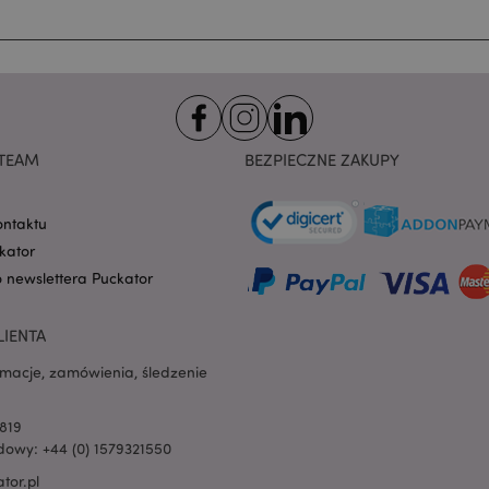
użytkownikowi, takie j
na pliki cookie i różne
błędach. Wiadomość jes
cookie po wyświetleniu
1 dzień
Wartość tego pliku coo
Adobe Inc.
czyszczenie lokalnej pa
www.puckator.pl
Gdy plik cookie jest us
aplikację zaplecza, admi
pamięć lokalną i ustawi
TEAM
BEZPIECZNE ZAKUPY
cookie na true.
1 dzień 16
Plik cookie X-Magento-
Adobe Inc.
godzin
przez system Magento 2
www.puckator.pl
ontaktu
wersja strony żądana p
została zmieniona. Poz
kator
przechowywanie w pami
różnych wersji tej samej
o newslettera Puckator
1 dzień
Przechowuje informacje
Adobe Inc.
klienta związane z dział
www.puckator.pl
zainicjowanymi przez ku
LIENTA
wyświetlanie listy życze
itp.
rmacje, zamówienia, śledzenie
ge
1 dzień
Przechowuje konfigurac
Adobe Inc.
produktów związanych z
www.puckator.pl
oglądanymi / porówny
819
owy: +44 (0) 1579321550
6 miesięcy
Google reCAPTCHA usta
Google LLC
cookie (_GRECAPTCHA), 
www.google.com
tor.pl
wykonywany w celu zap