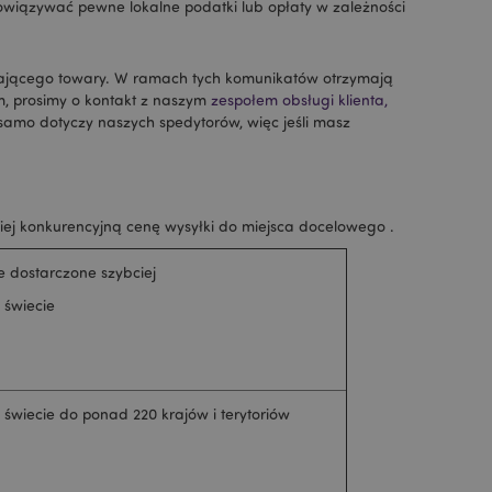
z aplikacje oparte
owiązywać pewne lokalne podatki lub opłaty w zależności
dentyfikator
a używany do
 użytkownika.
enerowana losowo,
czającego towary. W ramach tych komunikatów otrzymają
być specyficzny dla
ykładem jest
m, prosimy o kontakt z naszym
zespołem obsługi klienta,
zalogowanego
o samo dotyczy naszych spedytorów, więc jeśli masz
ronami.
atory produktów
 produktów w celu
ywany w celu
ej konkurencyjną cenę wysyłki do miejsca docelowego .
nia treści w
y ładowały się
 dostarczone szybciej
atory produktów
 świecie
 produktów w celu
atory produktów
ch produktów.
atory produktów
świecie do ponad 220 krajów i terytoriów
nych produktów w
i.
dach i inne
tlane