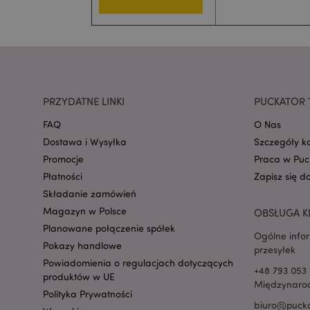
mage-cache-sessid
PRZYDATNE LINKI
PUCKATOR 
X-Magento-Vary
FAQ
O Nas
Dostawa i Wysyłka
Szczegóły k
Promocje
Praca w Puc
Płatności
Zapisz się d
section_data_ids
Składanie zamówień
Magazyn w Polsce
OBSŁUGA K
Planowane połączenie spółek
Ogólne info
Pokazy handlowe
przesyłek
product_data_stora
Powiadomienia o regulacjach dotyczących
+48 793 053 
produktów w UE
Międzynarod
_GRECAPTCHA
Polityka Prywatności
biuro@pucka