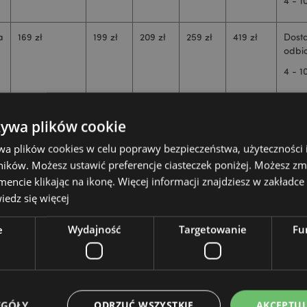
4 - 1
a
169 zł
199 zł
209 zł
259 zł
419 zł
Dost
odbio
4 - 1
a
419 zł
469 zł
629 zł
749 zł
Uwaga
3 - 7
żywa plików cookie
a
199 zł
249 zł
299 zł
349 zł
Uwaga
3 - 7
wa plików cookies w celu poprawy bezpieczeństwa, użyteczności
ików. Możesz ustawić preferencje ciasteczek poniżej. Możesz zm
a
249 zł
349 zł
379 zł
469 zł
Uwaga
3 - 7
cie klikając na ikonę. Więcej informacji znajdziesz w zakładce 
a
299 zł
339 zł
379 zł
419 zł
Uwaga
3 - 7
edz się więcej
e
Wydajność
Targetowanie
Fu
Warunki dostawy
EGÓŁY
ODRZUĆ WSZYSTKIE
AKCEPTUJ