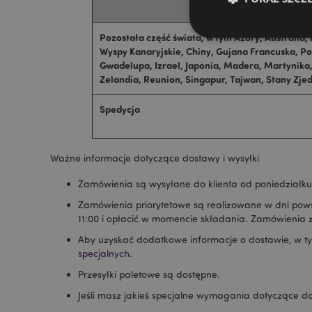
Pozostała część świata, w tym Azory, Australia,
Wyspy Kanaryjskie, Chiny, Gujana Francuska, Po
Gwadelupa, Izrael, Japonia, Madera, Martynika
Zelandia, Reunion, Singapur, Tajwan, Stany Zj
Niezbędne pliki cook
Spedycja
Nazwa
CookieScriptConse
Ważne informacje dotyczące dostawy i wysyłki
Zamówienia są wysyłane do klienta od poniedziałku 
Zamówienia priorytetowe są realizowane w dni pows
mage-cache-storage
11:00 i opłacić w momencie składania. Zamówienia 
invalidation
Aby uzyskać dodatkowe informacje o dostawie, w ty
specjalnych
.
form_key
Przesyłki paletowe są dostępne.
Jeśli masz jakieś specjalne wymagania dotyczące d