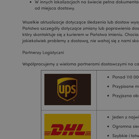
PHPSESSID
W innych lokalizacjach na świecie pełna dokumenta
od miejsca dostawy.
Wszelkie aktualizacje dotyczące śledzenia lub dostaw w
Państwo szczegóły dotyczące zmiany lub poprawienia dosta
który skontaktuje się z kurierem w Państwa imieniu. Choci
jakiekolwiek problemy z dostawą, nie wahaj się z nami sk
recently_viewed_pr
Partnerzy Logistyczni
mage-cache-storag
Współpracujemy z wieloma partnerami dostawczymi na cał
Ponad 110 00
recently_viewed_pr
Przypisane m
Przyjazna ob
recently_compared
recently_compared
Jeden z najw
Ogromna sie
mage-messages
Szybkie i łat