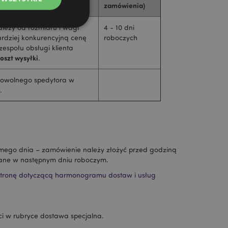
zamówienia)
zależy od rozmiaru i wagi
4 - 10 dni
rdziej konkurencyjną cenę
roboczych
espołu obsługi klienta
oszt wysyłki
.
ądzanie kontami.
owolnego spedytora w
.
ywany przez usługę
zapamiętywania
h zgody użytkownika
 konieczne, aby baner
m działał
samego dnia – zamówienie należy złożyć przed godziną
ywany w celu
słane w następnym dniu roboczym.
nia treści w
y ładowały się
stronę dotyczącą harmonogramu dostaw i usług
ywany w celu
nia treści w
y ładowały się
ci w rubryce dostawa specjalna.