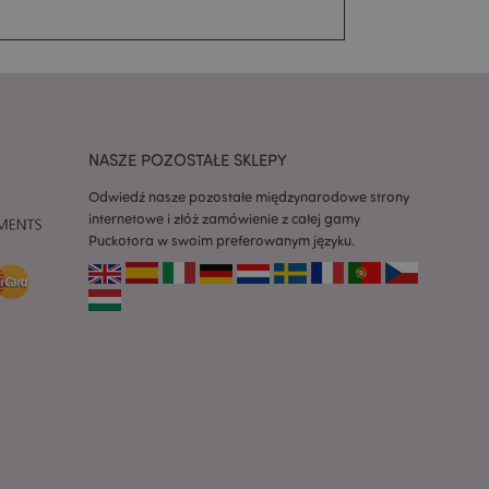
ak komunikat zgody
 komunikaty o
t usuwana z pliku
 jej kupującemu.
kie powoduje
mięci podręcznej.
uwany przez
nistrator czyści
a wartość pliku
NASZE POZOSTAŁE SKLEPY
Vary jest używany
Odwiedź nasze pozostałe międzynarodowe strony
 do zaznaczenia, że
internetowe i złóż zamówienie z całej gamy
rzez użytkownika
wala na
Puckotora w swoim preferowanym języku.
ęci podręcznej
 strony, np. Varnish.
 specyficzne dla
aniami
pującego, takie jak
ń, informacji o kasie
ję dla danych
 ostatnio
wanymi produktami.
wia niezbędny plik
gdy jest
ewnienia analizy