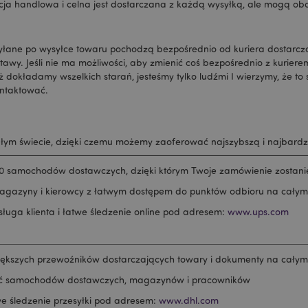
1 dzień 16
Cookie generowane prze
PHP.net
cja handlowa i celna jest dostarczana z każdą wysyłką, ale mogą ob
godzin
na języku PHP. Jest to i
.www.puckator.pl
ogólnego przeznaczeni
obsługi zmiennych sesji
Zwykle jest to liczba g
ysyłane po wysyłce towaru pochodzą bezpośrednio od kuriera dostar
sposób jej użycia może 
witryny, ale dobrym prz
wy. Jeśli nie ma możliwości, aby zmienić coś bezpośrednio z kuriere
utrzymywanie statusu 
aż dokładamy wszelkich starań, jesteśmy tylko ludźmi I wierzymy, że t
użytkownika między st
ontaktować.
oduct
1 dzień
Przechowuje identyfik
Adobe Inc.
ostatnio przeglądanych
www.puckator.pl
ułatwienia nawigacji.
e
1 dzień
Ten plik cookie jest uż
Adobe Inc.
ym świecie, dzięki czemu możemy zaoferować najszybszą i najbardzi
ułatwienia przechowywa
www.puckator.pl
przeglądarce, aby stron
szybciej.
0 samochodów dostawczych, dzięki którym Twoje zamówienie zostanie
oduct_previous
1 dzień
Przechowuje identyfik
Adobe Inc.
agazyny i kierowcy z łatwym dostępem do punktów odbioru na całym
ostatnio przeglądanych
www.puckator.pl
ułatwienia nawigacji.
sługa klienta i łatwe śledzenie online pod adresem:
www.ups.com
_product
1 dzień
Przechowuje identyfik
Adobe Inc.
ostatnio porównywany
www.puckator.pl
_product_previous
1 dzień
Przechowuje identyfik
Adobe Inc.
iększych przewoźników dostarczających towary i dokumenty na całym 
poprzednio porównywa
www.puckator.pl
celu ułatwienia nawigacj
ć samochodów dostawczych, magazynów i pracowników
1 dzień 16
Śledzi komunikaty o błę
Adobe Inc.
we śledzenie przesyłki pod adresem:
www.dhl.com
godzin
powiadomienia wyświe
www.puckator.pl