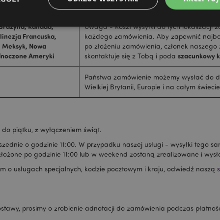
 Brazylia, Kanada,
Uwaga - Koszt wysyłki do tych lokalizacji 
linezja Francuska,
każdego zamówienia. Aby zapewnić najba
, Meksyk, Nowa
po złożeniu zamówienia, członek naszego z
Niezbędne
Wydajność
Targetowanie
Funkcjonalność
ednoczone Ameryki
szacunkowy k
skontaktuje się z Tobą i poda
ie pozwalają na sprawne funkcjonowanie strony. Należą do nich loginy klientów i zarz
Państwa zamówienie możemy wysłać do d
Provider
/
Okres
Opis
Wielkiej Brytanii, Europie i na całym świecie
Domena
przechowywania
nt
1 miesiąc
Ten plik cookie jest uż
CookieScript
Cookie-Script.com do 
.puckator.pl
preferencji dotyczącyc
na pliki cookie. Jest to
do piątku, z wyłączeniem świąt.
cookie Cookie-Script.co
poprawnie.
zednie o godzinie 11:00. W przypadku naszej usługi - wysyłki tego 
-section-
1 dzień
Ten plik cookie jest uż
Adobe Inc.
złożone po godzinie 11:00 lub w weekend zostaną zrealizowane i wy
ułatwienia przechowywa
www.puckator.pl
przeglądarce, aby stron
m o usługach specjalnych, kodzie pocztowym i kraju, odwiedź naszą
szybciej.
Google Privacy Policy
1 dzień 16
Ten plik cookie jest uż
Adobe Inc.
godzin
ułatwienia przechowywa
.www.puckator.pl
przeglądarce, aby stron
szybciej.
ostawy, prosimy o zrobienie adnotacji do zamówienia podczas płatnoś