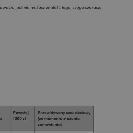
tawach. Jeśli nie możesz znaleźć tego, czego szukasz,
Powyżej
Przewidywany czas dostawy
a
1000 zł
(od momentu złożenia
zamówienia)