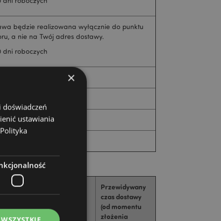
0 dni roboczych
awa będzie realizowana wyłącznie do punktu
ru, a nie na Twój adres dostawy.
0 dni roboczych
×
 dni roboczych
 dni roboczych
 i doświadczeń
ienić ustawiania
 dni roboczych
Polityka
 dni roboczych
nkcjonalność
Przewidywany
czas dostawy
(od momentu
złożenia
 WSZYSTKIE