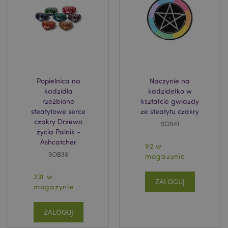
Popielnica na
Naczynie na
kadzidla
kadzidełko w
product_data_storage
Adobe Inc.
www.puckator.pl
rzeźbione
kształcie gwiazdy
steatytowe serce
ze steatytu czakry
czakry Drzewo
SOB41
życia Palnik -
Ashcatcher
92 w
SOB38
magazynie
_GRECAPTCHA
6 
Google LLC
www.google.com
231 w
ZALOGUJ
magazynie
ZALOGUJ