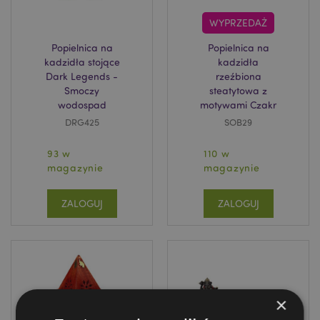
WYPRZEDAŻ
Popielnica na
Popielnica na
kadzidła stojące
kadzidła
Dark Legends -
rzeźbiona
Smoczy
steatytowa z
wodospad
motywami Czakr
DRG425
SOB29
93 w
110 w
magazynie
magazynie
ZALOGUJ
ZALOGUJ
×