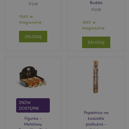
Budda
IF228
IF208
1540 w
magazynie
1635 w
magazynie
ZALOGUJ
ZALOGUJ
ZNÓW
DOSTĘPNE
Popielnica na
Figurka -
kadzidła
Metalowy
podłużna -