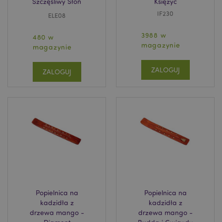
Szczęśliwy Słoń
Księżyc
IF230
ELE08
3988 w
480 w
magazynie
magazynie
ZALOGUJ
ZALOGUJ
Popielnica na
Popielnica na
kadzidła z
kadzidła z
drzewa mango -
drzewa mango -