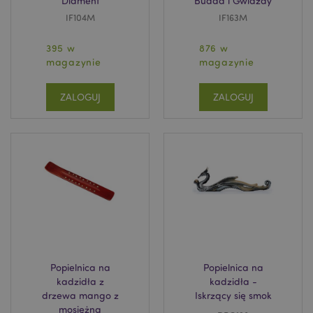
Diament
Budda i Gwiazdy
IF104M
IF163M
395 w
876 w
magazynie
magazynie
ZALOGUJ
ZALOGUJ
Popielnica na
Popielnica na
kadzidła z
kadzidła -
drzewa mango z
Iskrzący się smok
mosiężną