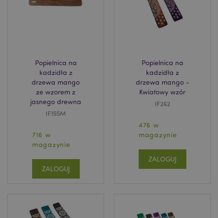
Popielnica na
Popielnica na
kadzidła z
kadzidła z
Google
drzewa mango
drzewa mango -
mage-cache-storage-section-
Adobe Inc.
Privacy Policy
ze wzorem z
Kwiatowy wzór
invalidation
www.puckator.pl
jasnego drewna
IF262
IF155M
476 w
716 w
magazynie
magazynie
form_key
1 
Adobe Inc.
ZALOGUJ
.www.puckator.pl
ZALOGUJ