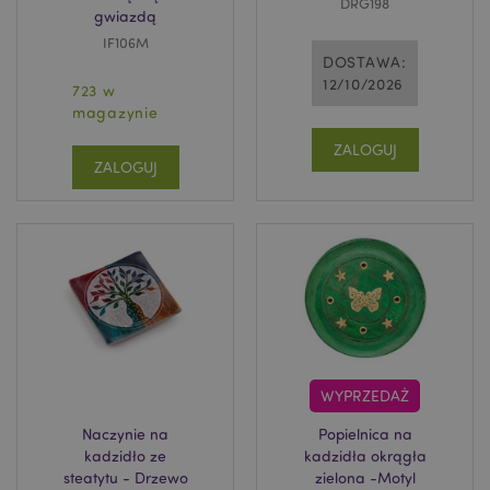
DRG198
gwiazdą
IF106M
DOSTAWA:
12/10/2026
723 w
magazynie
ZALOGUJ
ZALOGUJ
WYPRZEDAŻ
Naczynie na
Popielnica na
kadzidło ze
kadzidła okrągła
steatytu - Drzewo
zielona -Motyl