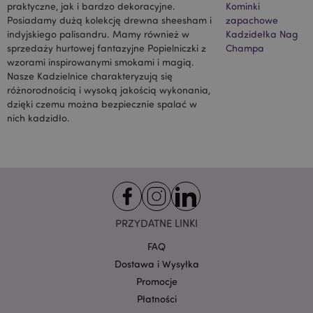
wyświetlania
praktyczne, jak i bardzo dekoracyjne.
Kominki
odpowiednich
Posiadamy dużą kolekcję drewna sheesham i
zapachowe
reklam w innych
indyjskiego palisandru. Mamy również w
Kadzidełka Nag
witrynach.
sprzedaży hurtowej fantazyjne Popielniczki z
Champa
NID
1 rok
Ten plik cookie
Google LLC
wzorami inspirowanymi smokami i magią.
jest ustawiany
.google.com
przez firmę
Nasze Kadzielnice charakteryzują się
DoubleClick
różnorodnością i wysoką jakością wykonania,
(której
właścicielem jest
dzięki czemu można bezpiecznie spalać w
Google), aby
nich kadzidło.
pomóc w
tworzeniu profilu
zainteresowań
użytkownika i
wyświetlać
odpowiednie
reklamy w innych
witrynach.
OGPC
1 rok
Google Inc.
.google.com
PRZYDATNE LINKI
SAPISID
1 rok
Ten plik cookie
Google LLC
FAQ
DoubleClick jest
.google.com
zwykle
Dostawa i Wysyłka
umieszczany za
Promocje
pośrednictwem
witryny przez
Płatności
partnerów
reklamowych i