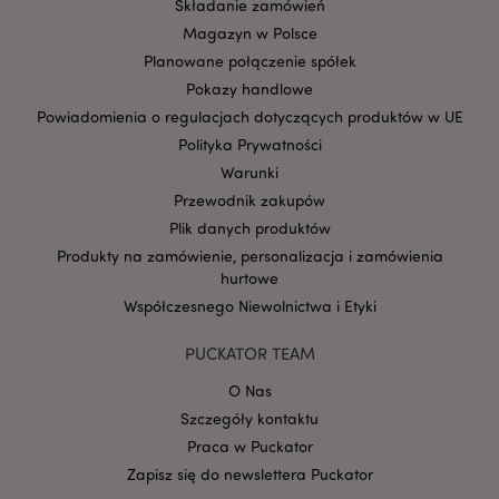
Składanie zamówień
używany przez
nich do
Magazyn w Polsce
tworzenia profilu
zainteresowań
Planowane połączenie spółek
odwiedzających
Pokazy handlowe
witrynę i
wyświetlania
Powiadomienia o regulacjach dotyczących produktów w UE
odpowiednich
reklam w innych
Polityka Prywatności
witrynach. Ten
plik cookie działa
Warunki
poprzez unikalną
identyfikację
Przewodnik zakupów
przeglądarki i
Plik danych produktów
urządzenia.
Produkty na zamówienie, personalizacja i zamówienia
SID
1 rok
Jest to bardzo
Google LLC
hurtowe
popularna nazwa
.google.com
pliku cookie, ale
Współczesnego Niewolnictwa i Etyki
jeśli zostanie
znaleziona jako
plik cookie sesji,
PUCKATOR TEAM
prawdopodobnie
będzie używana
do zarządzania
O Nas
stanem sesji.
Szczegóły kontaktu
SSID
2 lata
Ten plik cookie
Google LLC
Praca w Puckator
zawiera
.google.com
informacje o tym,
Zapisz się do newslettera Puckator
w jaki sposób
użytkownik