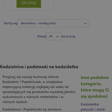
umieszczany za
ZALOGUJ
pośrednictwem
witryny przez
partnerów
reklamowych i
używany przez
nich do
Sortuj wg
tworzenia profilu
zainteresowań
odwiedzających
Pokaż
na stronę
witrynę i
wyświetlania
odpowiednich
reklam w innych
witrynach. Ten
plik cookie działa
poprzez unikalną
identyfikację
_hjShownFeedbackMessage
1 dzień
Hotjar Ltd
przeglądarki i
Kadzielnice i podstawki na kadzidełka
www.puckator.pl
urządzenia.
HSID
2 lata
Ten plik cookie
Google LLC
Inne podobne
Przyjrzyj się naszej hurtowej ofercie
jest ustawiany
.google.com
Kadzielnic i Popielniczek, a znajdziesz
przez
kategorie,
DoubleClick
imponującą kolekcję najlepiej od wielu lat
które mogą Ci
(którego
sprzedających się produktów wysokiej jakości,
właścicielem jest
się spodobać
Google) w celu
wykonanych z różnych materiałów i w
tworzenia profilu
różnych stylach.
zainteresowań
Kadzidełka
odwiedzających
Kadzielnice i Popielniczki są zarówno
patyczki i stożki
witrynę i