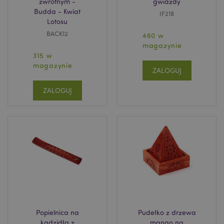
zwrotnym -
gwiazdy
Budda - Kwiat
IF218
Lotosu
BACK12
460 w
magazynie
315 w
magazynie
ZALOGUJ
ZALOGUJ
Popielnica na
Pudełko z drzewa
kadzidła z
mango na