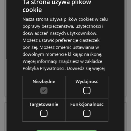
Ta strona używa plików
cookie
WYPRZEDAŻ
Nasza strona używa plików cookies w celu
Pudełko z drzewa
Popielnica na
poprawy bezpieczeństwa, użyteczności i
mango na
kadzidła -Słoń
doświadczeń naszych użytkowników.
kadzidełko
Ganesh
Możesz ustawić preferencje ciasteczek
stożkowe ze
GAN11
poniżej. Możesz zmienić ustawiania w
słoniem
dowolnym momencie klikając na ikonę.
IF246M
19 w
Więcej informacji znajdziesz w zakładce
magazynie
276 w
Polityka Prywatności.
Dowiedz się więcej
magazynie
ZALOGUJ
Niezbędne
Wydajność
ZALOGUJ
Targetowanie
Funkcjonalność