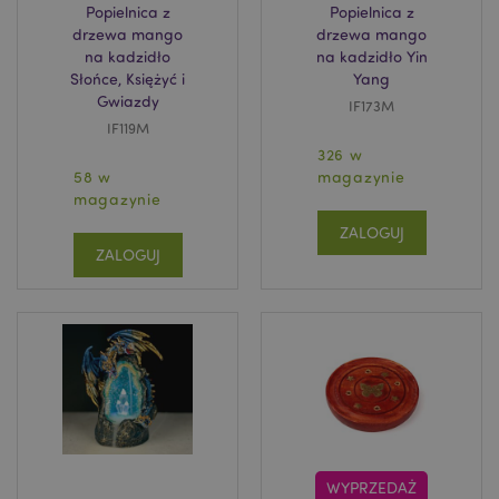
Popielnica z
Popielnica z
drzewa mango
drzewa mango
na kadzidło
na kadzidło Yin
Słońce, Księżyć i
Yang
Gwiazdy
IF173M
IF119M
326 w
58 w
magazynie
magazynie
ZALOGUJ
ZALOGUJ
WYPRZEDAŻ