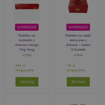
recently_compared_product_previous
Adobe Inc.
www.puckator.pl
WYPRZEDAŻ
WYPRZEDAŻ
mage-messages
1 
Adobe Inc.
www.puckator.pl
Pudełko na
Pudełko na olejki
kadzidło z
eteryczne z
drewna mango
drewna - mieści
Ying Yang
12 butelek
IF121M
IF191M
464 w
116 w
magazynie
magazynie
ZALOGUJ
ZALOGUJ
mage-cache-sessid
Adobe Inc.
www.puckator.pl