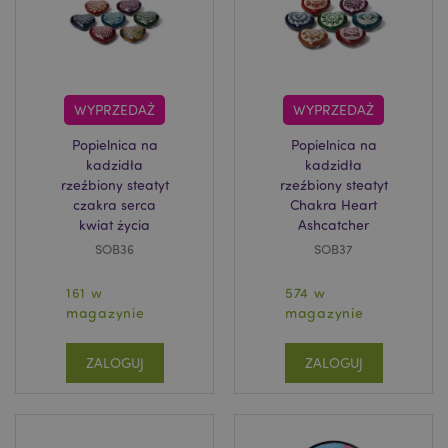
WYPRZEDAŻ
WYPRZEDAŻ
Popielnica na
Popielnica na
X-Magento-Vary
1 
kadzidła
kadzidła
Adobe Inc.
www.puckator.pl
rzeźbiony steatyt
rzeźbiony steatyt
czakra serca
Chakra Heart
kwiat życia
Ashcatcher
SOB36
SOB37
161 w
574 w
magazynie
magazynie
ZALOGUJ
ZALOGUJ
section_data_ids
Adobe Inc.
www.puckator.pl