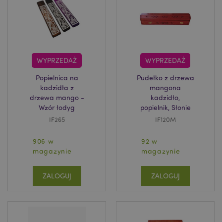
mage-cache-storage
Adobe Inc.
www.puckator.pl
WYPRZEDAŻ
WYPRZEDAŻ
Popielnica na
Pudełko z drzewa
kadzidła z
mangona
drzewa mango -
kadzidło,
Wzór łodyg
popielnik, Słonie
recently_viewed_product_previous
Adobe Inc.
IF265
IF120M
www.puckator.pl
906 w
92 w
magazynie
magazynie
ZALOGUJ
ZALOGUJ
recently_compared_product
Adobe Inc.
www.puckator.pl