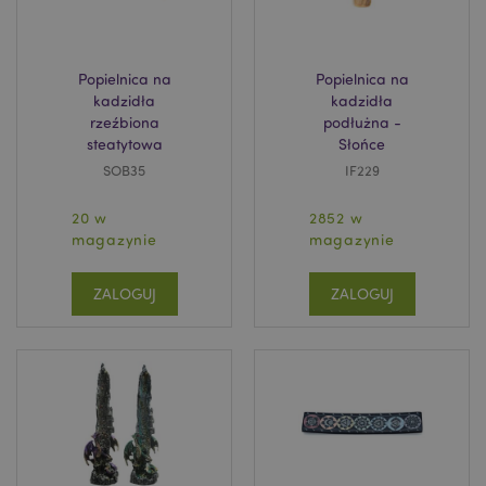
Popielnica na
Popielnica na
kadzidła
kadzidła
rzeźbiona
podłużna -
steatytowa
Słońce
SOB35
IF229
20 w
2852 w
magazynie
magazynie
ZALOGUJ
ZALOGUJ