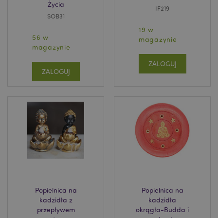
Życia
IF219
SOB31
19 w
56 w
magazynie
magazynie
ZALOGUJ
ZALOGUJ
Popielnica na
Popielnica na
kadzidła z
kadzidła
przepływem
okrągła-Budda i