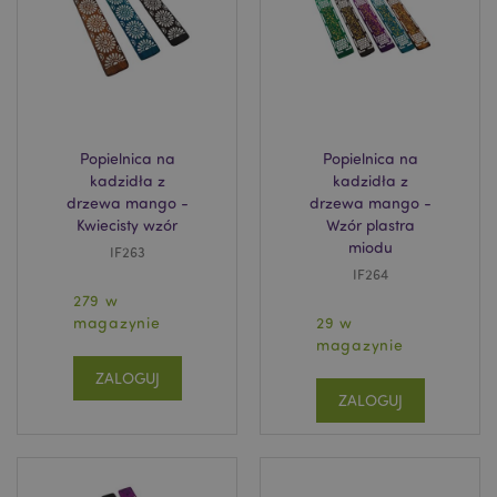
PHPSESSID
1 
PHP.net
.www.puckator.pl
Popielnica na
Popielnica na
kadzidła z
kadzidła z
drzewa mango -
drzewa mango -
Kwiecisty wzór
Wzór plastra
miodu
IF263
IF264
279 w
magazynie
29 w
magazynie
ZALOGUJ
ZALOGUJ
recently_viewed_product
Adobe Inc.
www.puckator.pl