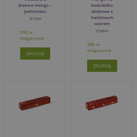
drzewa mango -
kadzidełko
Jednorożec
stożkowe z
kwiatowym
IF211M
wzorem
IF198M
852 w
magazynie
296 w
magazynie
ZALOGUJ
ZALOGUJ