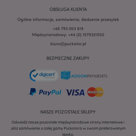
końcowy
korzysta ze
OBSŁUGA KLIENTA
strony
internetowej,
Ogólne informacje, zamówienia, śledzenie przesyłek
oraz wszelkie
reklamy, które
+48 793 053 819
użytkownik
końcowy mógł
Międzynarodowy: +44 (0) 1579321550
zobaczyć przed
odwiedzeniem
biuro@puckator.pl
tej witryny.
__Secure-
.google.com
2 lata
BEZPIECZNE ZAKUPY
1PAPISID
__Secure-
.google.com
1 rok
1PSID
__Secure-
.google.com
1 rok
1PSIDCC
__Secure-
2 lata
Google Inc.
3PAPISID
.google.com
__Secure-
.google.com
1 rok
NASZE POZOSTAŁE SKLEPY
3PSID
__Secure-
.google.com
1 rok
Odwiedź nasze pozostałe międzynarodowe strony internetowe i
3PSIDCC
złóż zamówienie z całej gamy Puckotora w swoim preferowanym
_gcl_au
3 miesiące
Ten plik cookie
Google LLC
języku.