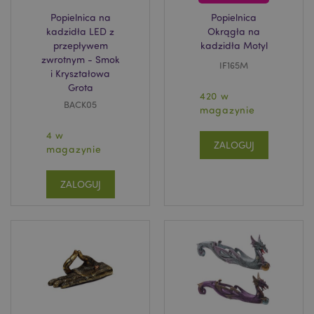
Popielnica na
Popielnica
kadzidła LED z
Okrągła na
przepływem
kadzidła Motyl
zwrotnym - Smok
IF165M
i Kryształowa
Grota
420 w
BACK05
magazynie
4 w
ZALOGUJ
magazynie
ZALOGUJ