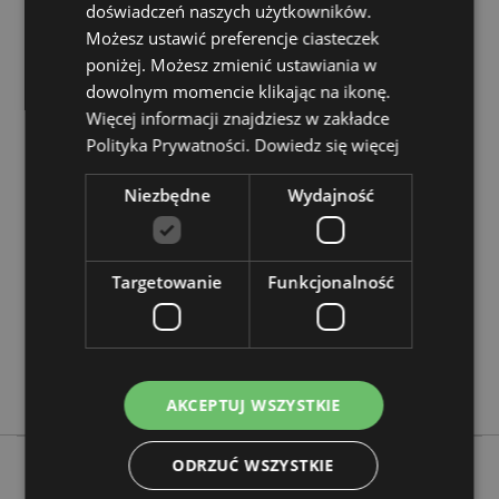
doświadczeń naszych użytkowników.
Zasoby dotyczące produktów:
Możesz ustawić preferencje ciasteczek
Chcesz wiedzieć więcej na temat zakupów w Puckator
poniżej. Możesz zmienić ustawiania w
?
Zapoznaj się z naszym
przewodnik dla kupujących.
dowolnym momencie klikając na ikonę.
Więcej informacji znajdziesz w zakładce
Polityka Prywatności.
Dowiedz się więcej
Cechy produktu
Więcej
Wysokość 5.5cm Szerokość 30.5cm Głębokość
Niezbędne
Wydajność
informacji
5.5cm
5055071793493
30
Targetowanie
Funkcjonalność
0.313000
Nie
Nie
Nie
AKCEPTUJ WSZYSTKIE
ODRZUĆ WSZYSTKIE