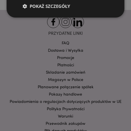
POKAŻ SZCZEGÓŁY
Niezbędne
Wydajność
Targetowanie
PRZYDATNE LINKI
Funkcjonalność
FAQ
Niezbędne pliki cookie pozwalają na sprawne
Dostawa i Wysyłka
funkcjonowanie strony. Należą do nich loginy
Promocje
klientów i zarządzanie kontami.
Płatności
Provider
/
Nazwa
Domena
prze
Składanie zamówień
Magazyn w Polsce
CookieScriptConsent
1
CookieScript
.puckator.pl
Planowane połączenie spółek
Pokazy handlowe
Powiadomienia o regulacjach dotyczących produktów w UE
Polityka Prywatności
Warunki
Przewodnik zakupów
Plik danych produktów