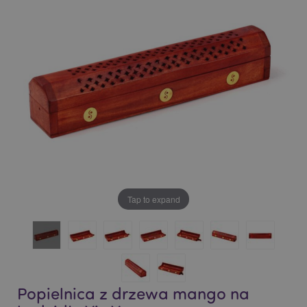
of
of
the
the
images
images
gallery
gallery
Tap to expand
Popielnica z drzewa mango na