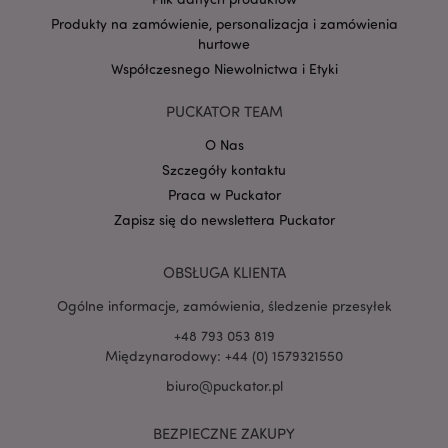
Produkty na zamówienie, personalizacja i zamówienia
hurtowe
Google
Współczesnego Niewolnictwa i Etyki
mage-cache-storage-section-
Adobe Inc.
Privacy Policy
invalidation
www.puckator.pl
PUCKATOR TEAM
O Nas
Szczegóły kontaktu
Praca w Puckator
form_key
Zapisz się do newslettera Puckator
1 
Adobe Inc.
.www.puckator.pl
OBSŁUGA KLIENTA
Ogólne informacje, zamówienia, śledzenie przesyłek
+48 793 053 819
Międzynarodowy: +44 (0) 1579321550
PHPSESSID
1 
PHP.net
.www.puckator.pl
biuro@puckator.pl
BEZPIECZNE ZAKUPY