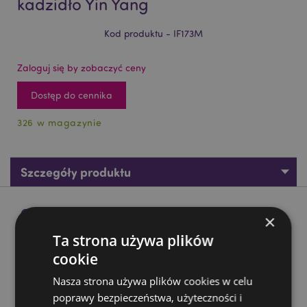
kadzidło Yin Yang
Kod produktu - IF173M
Zaloguj się by zobaczyć ceny
Dostęp do cennika
326 w magazynie
Szczegóły produktu
Opis produktu
×
Ta strona używa plików
Popielnica z drzewa mango na kadzidło Yin Yang
cookie
Materiał:
drewno mango i metal
Nasza strona używa plików cookies w celu
Do użytku z:
patyczkami kadzidełkami i stożkami
poprawy bezpieczeństwa, użyteczności i