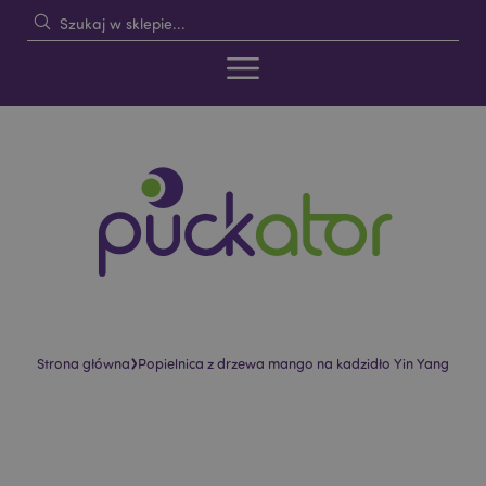
›
Strona główna
Popielnica z drzewa mango na kadzidło Yin Yang
Skip
Skip
to
to
the
the
end
beginning