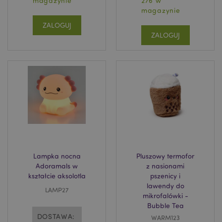
magazynie
276 w
magazynie
_GRECAPTCHA
6 
Google LLC
ZALOGUJ
www.google.com
ZALOGUJ
searchReport-log
Adobe Inc.
www.puckator.es
TawkConnectionTime
1
tawk.to Inc.
.puckator.pl
Lampka nocna
Pluszowy termofor
Adoramals w
z nasionami
twk_idm_key
1
Tawk.to
kształcie aksolotla
pszenicy i
.puckator.pl
lawendy do
LAMP27
mikrofalówki -
Bubble Tea
DOSTAWA:
WARM123