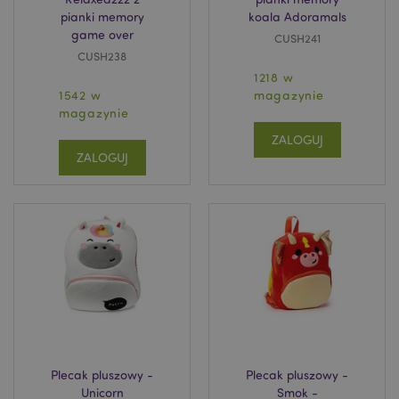
pianki memory
koala Adoramals
game over
CUSH241
CUSH238
1218 w
1542 w
magazynie
magazynie
ZALOGUJ
ZALOGUJ
Plecak pluszowy -
Plecak pluszowy -
Unicorn
Smok -