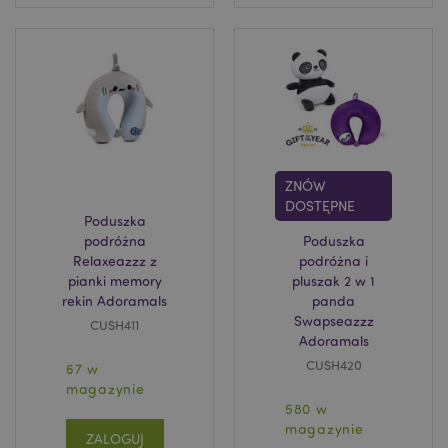
ZNÓW
DOSTĘPNE
Poduszka
podróżna
Poduszka
Relaxeazzz z
podróżna i
pianki memory
pluszak 2 w 1
rekin Adoramals
panda
Swapseazzz
CUSH411
Adoramals
CUSH420
67 w
magazynie
580 w
magazynie
ZALOGUJ