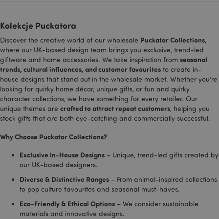
OGPC
1 rok
Google Inc.
.google.com
Kolekcje Puckatora
SAPISID
1 rok
Ten plik cookie
Google LLC
DoubleClick jest
.google.com
Puckator Collections
Discover the creative world of our wholesale
,
zwykle
where our UK-based design team brings you exclusive, trend-led
umieszczany za
pośrednictwem
seasonal
giftware and home accessories. We take inspiration from
witryny przez
trends, cultural influences, and customer favourites
to create in-
partnerów
reklamowych i
house designs that stand out in the wholesale market. Whether you’re
używany przez
looking for quirky home décor, unique gifts, or fun and quirky
nich do
character collections, we have something for every retailer. Our
tworzenia profilu
zainteresowań
crafted to attract repeat customers
unique themes are
, helping you
odwiedzających
stock gifts that are both eye-catching and commercially successful.
witrynę i
wyświetlania
odpowiednich
Why Choose Puckator Collections?
reklam w innych
witrynach. Ten
plik cookie działa
Exclusive In-House Designs
– Unique, trend-led gifts created by
poprzez unikalną
our UK-based designers.
identyfikację
przeglądarki i
Diverse & Distinctive Ranges
– From animal-inspired collections
urządzenia.
to pop culture favourites and seasonal must-haves.
SID
1 rok
Jest to bardzo
Google LLC
popularna nazwa
.google.com
Eco-Friendly & Ethical Options
– We consider sustainable
pliku cookie, ale
materials and innovative designs.
jeśli zostanie