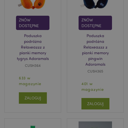
form_key
1 
Adobe Inc.
.www.puckator.pl
ZNÓW
ZNÓW
DOSTĘPNE
DOSTĘPNE
Poduszka
Poduszka
podróżna
podróżna
Relaxeazzz z
Relaxeazzz z
PHPSESSID
1 
PHP.net
pianki memory
pianki memory
.www.puckator.pl
tygrys Adoramals
pingwin
Adoramals
CUSH364
CUSH365
633 w
magazynie
401 w
magazynie
ZALOGUJ
ZALOGUJ