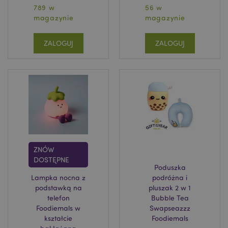
789 w
56 w
magazynie
magazynie
ZALOGUJ
ZALOGUJ
ZNÓW
DOSTĘPNE
Poduszka
Lampka nocna z
podróżna i
podstawką na
pluszak 2 w 1
telefon
Bubble Tea
Foodiemals w
Swapseazzz
kształcie
Foodiemals