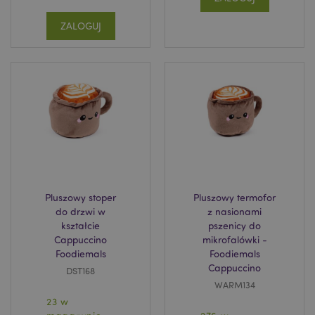
ZALOGUJ
section_data_ids
Adobe Inc.
www.puckator.pl
Pluszowy stoper
Pluszowy termofor
do drzwi w
z nasionami
kształcie
pszenicy do
Cappuccino
mikrofalówki -
product_data_storage
Adobe Inc.
www.puckator.pl
Foodiemals
Foodiemals
Cappuccino
DST168
WARM134
23 w