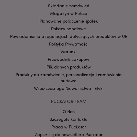
Składanie zamówień
__Secure-
2 lata
Google Inc.
3PAPISID
.google.com
Magazyn w Polsce
Planowane połączenie spółek
__Secure-
.google.com
1 rok
3PSID
Pokazy handlowe
__Secure-
.google.com
1 rok
Powiadomienia o regulacjach dotyczących produktów w UE
3PSIDCC
Polityka Prywatności
_gcl_au
3 miesiące
Ten plik cookie
Google LLC
Warunki
jest ustawiany
puckator.pl
przez firmę
Przewodnik zakupów
Doubleclick i
zawiera
Plik danych produktów
informacje o tym,
w jaki sposób
Produkty na zamówienie, personalizacja i zamówienia
użytkownik
hurtowe
końcowy
korzysta z
Współczesnego Niewolnictwa i Etyki
witryny
internetowej,
oraz wszelkie
PUCKATOR TEAM
reklamy, które
użytkownik
O Nas
końcowy mógł
zobaczyć przed
Szczegóły kontaktu
odwiedzeniem
tej witryny.
Praca w Puckator
_gat_UA-
.puckator.pl
60 sekund
Zapisz się do newslettera Puckator