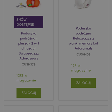
ZNÓW
DOSTĘPNE
Poduszka
Poduszka
podróżna
podróżna i
Relaxeazzz z
pluszak 2 w 1
pianki memory kot
dinozaur
Adoramals
Swapseazzz
CUSH408
Adorasaurs
CUSH379
127 w
magazynie
1212 w
magazynie
ZALOGUJ
ZALOGUJ