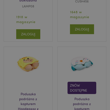
bakłażana
CUSH456
LAMP08
1648 w
1918 w
magazynie
magazynie
ZALOGUJ
ZALOGUJ
ZNÓW
DOSTĘPNE
Poduszka
podróżna z
Poduszka
kapturem
podróżna z
Hoodeazzz z
kapturem