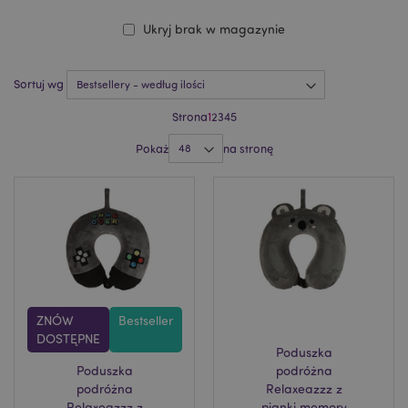
Ukryj brak w magazynie
Sortuj wg
Strona
1
2
3
4
5
Pokaż
na stronę
ZNÓW
Bestseller
DOSTĘPNE
Poduszka
Poduszka
podróżna
podróżna
Relaxeazzz z
Relaxeazzz z
pianki memory