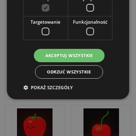
Targetowanie
Funkcjonalność
Lampka nocna
Lampka nocna
Foodiemals w
Foodiemals w
kształcie frytek
kształcie
hamburgera
LAMP22
LAMP23
AKCEPTUJ WSZYSTKIE
DOSTAWA:
DOSTAWA:
12/10/2026
12/10/2026
ODRZUĆ WSZYSTKIE
ZALOGUJ
POKAŻ SZCZEGÓŁY
ZALOGUJ
Niezbędne
Wydajność
Targetowanie
Funkcjonalność
Niezbędne pliki cookie pozwalają na sprawne