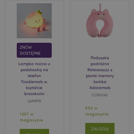
recently_compared_product
Adobe Inc.
www.puckator.pl
ZNÓW
recently_compared_product_previous
Adobe Inc.
DOSTĘPNE
www.puckator.pl
Poduszka
Lampka nocna z
podróżna
podstawką na
Relaxeazzz z
telefon
pianki memory
Foodiemals w
świnka
kształcie
Adoramals
mage-messages
1 
Adobe Inc.
brzoskwini
www.puckator.pl
CUSH242
LAMP10
553 w
1207 w
magazynie
magazynie
ZALOGUJ