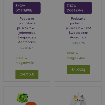
ZNÓW
ZNÓW
DOSTĘPNE
DOSTĘPNE
Poduszka
Poduszka
podróżna i
podróżna i
pluszak 2 w 1
pluszak 2 w 1 kot
jednorożec
Swapseazzz
Swapseazzz
Adoramals
Adoracorns
CUSH378
CUSH377
1558 w
2058 w
magazynie
magazynie
ZALOGUJ
ZALOGUJ