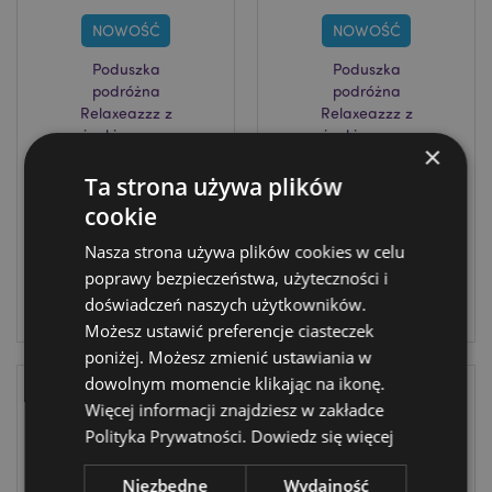
NOWOŚĆ
NOWOŚĆ
Poduszka
Poduszka
podróżna
podróżna
Relaxeazzz z
Relaxeazzz z
pianki memory
pianki memory
×
panda Adoramals
arbuz Foodiemals
Ta strona używa plików
CUSH492
CUSH500
cookie
873 w
716 w
Nasza strona używa plików cookies w celu
magazynie
magazynie
poprawy bezpieczeństwa, użyteczności i
doświadczeń naszych użytkowników.
ZALOGUJ
ZALOGUJ
Możesz ustawić preferencje ciasteczek
poniżej. Możesz zmienić ustawiania w
dowolnym momencie klikając na ikonę.
Więcej informacji znajdziesz w zakładce
Polityka Prywatności.
Dowiedz się więcej
Niezbędne
Wydajność