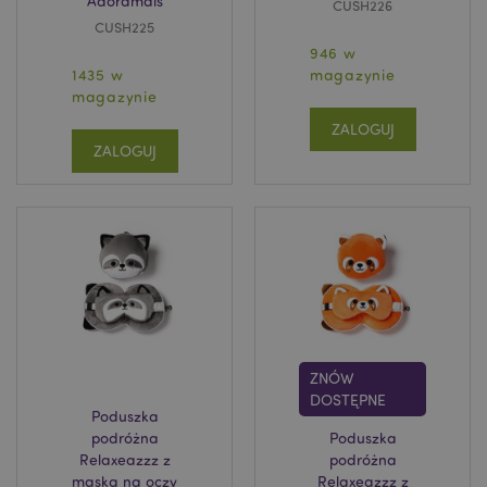
Adoramals
CUSH226
unikalnych
CUSH225
użytkowników
poprzez
946 w
przypisanie
1435 w
magazynie
losowo
wygenerowanej
magazynie
_hjIncludedInSessionSample
2 minuty
Hotjar Ltd
liczby jako
www.puckator.pl
identyfikatora
ZALOGUJ
klienta. Jest on
ZALOGUJ
uwzględniony w
każdym żądaniu
strony w witrynie
i służy do
obliczania
danych
dotyczących
odwiedzających,
sesji i kampanii
na potrzeby
_hjAbsoluteSessionInProgress
30 minut
Hotjar Ltd
raportów
.puckator.pl
analitycznych
witryn.
1P_JAR
1 miesiąc
Ten plik cookie
Google LLC
ZNÓW
zawiera
.google.com
informacje o tym,
DOSTĘPNE
w jaki sposób
Poduszka
użytkownik
podróżna
Poduszka
końcowy
korzysta ze
Relaxeazzz z
podróżna
strony
maską na oczy
Relaxeazzz z
internetowej,