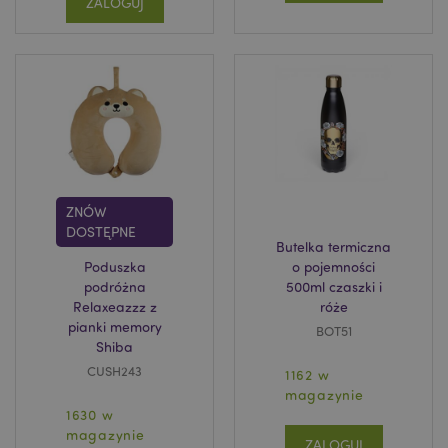
ZALOGUJ
mage-cache-sessid
Adobe Inc.
www.puckator.pl
ZNÓW
DOSTĘPNE
Butelka termiczna
Poduszka
o pojemności
podróżna
500ml czaszki i
Relaxeazzz z
róże
pianki memory
X-Magento-Vary
1 
Adobe Inc.
BOT51
www.puckator.pl
Shiba
CUSH243
1162 w
magazynie
1630 w
magazynie
ZALOGUJ