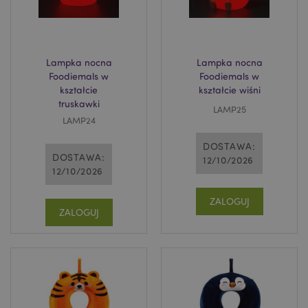
funkcjonowanie strony. Należą do nich loginy
klientów i zarządzanie kontami.
Provider
/
Nazwa
Domena
prze
Lampka nocna
Lampka nocna
CookieScriptConsent
1
CookieScript
.puckator.pl
Foodiemals w
Foodiemals w
kształcie
kształcie wiśni
truskawki
LAMP25
LAMP24
DOSTAWA:
DOSTAWA:
12/10/2026
12/10/2026
ZALOGUJ
ZALOGUJ
Google
mage-cache-storage-section-
Adobe Inc.
Privacy Policy
invalidation
www.puckator.pl