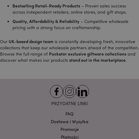
znaleziona jako
Bestselling Retail-Ready Products
– Proven sales success
plik cookie sesji,
prawdopodobnie
across independent retailers, online stores, and gift shops.
będzie używana
do zarządzania
Quality, Affordability & Reliability
– Competitive wholesale
stanem sesji.
pricing with a strong focus on craftsmanship.
SSID
2 lata
Ten plik cookie
Google LLC
zawiera
.google.com
UK-based design team
Our
is constantly developing fresh, innovative
informacje o tym,
w jaki sposób
collections that keep our wholesale partners ahead of the competition.
użytkownik
Puckator exclusive giftware collections
Browse the full range of
and
końcowy
korzysta ze
stand out in the marketplace
discover what makes our products
.
strony
internetowej,
oraz wszelkie
reklamy, które
użytkownik
końcowy mógł
zobaczyć przed
odwiedzeniem
tej witryny.
PRZYDATNE LINKI
__Secure-
.google.com
2 lata
1PAPISID
FAQ
__Secure-
.google.com
1 rok
Dostawa i Wysyłka
1PSID
Promocje
__Secure-
.google.com
1 rok
Płatności
1PSIDCC