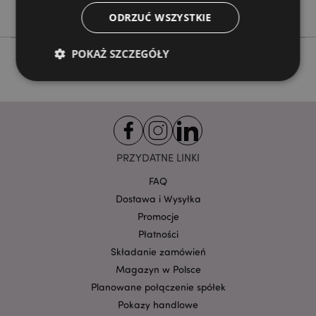
Nie
ODRZUĆ WSZYSTKIE
POKAŻ SZCZEGÓŁY
Niezbędne
Wydajność
Targetowanie
Funkcjonalność
Niezbędne pliki cookie pozwalają na sprawne
PRZYDATNE LINKI
funkcjonowanie strony. Należą do nich loginy
klientów i zarządzanie kontami.
FAQ
Dostawa i Wysyłka
Provider
/
Nazwa
Domena
prze
Promocje
CookieScriptConsent
1
CookieScript
Płatności
.puckator.pl
Składanie zamówień
Magazyn w Polsce
Planowane połączenie spółek
Pokazy handlowe