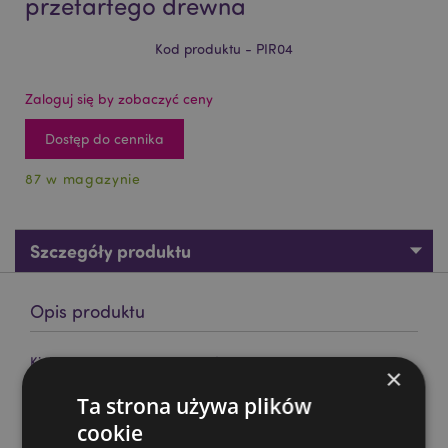
przetartego drewna
Kod produktu - PIR04
Zaloguj się by zobaczyć ceny
Dostęp do cennika
87 w magazynie
Szczegóły produktu
Opis produktu
Kielich ozdobny z piratem i efektem przetartego drewna
×
Materiał:
Żywica i Stal nierdzewna
Ta strona używa plików
Opis produktu:
Zalecany tylko jako dekoracja
cookie