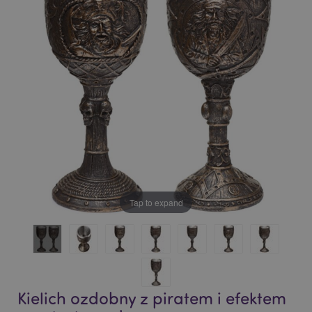
of
of
the
the
images
images
gallery
gallery
Tap to expand
Kielich ozdobny z piratem i efektem