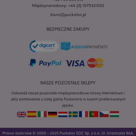
Międzynarodowy: +44 (0) 1579321550
biuro@puckator.pl
BEZPIECZNE ZAKUPY
NASZE POZOSTAŁE SKLEPY
Odwiedź nasze pozostałe międzynarodowe strony internetowe i
złóż zamówienie z całej gamy Puckotora w swoim preferowanym
języku.
recently_viewed_product
Adobe Inc.
www.puckator.pl
Prawo autorskie © 2000 - 2025 Puckator EDC Sp. z o.o. Ul. Graniczna 8AA,