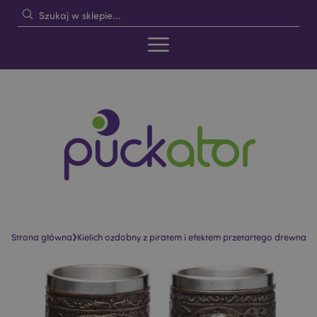
›
Strona główna
Kielich ozdobny z piratem i efektem przetartego drewna
Skip
Skip
to
to
the
the
end
beginning