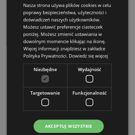
Nasza strona używa plików cookies w celu
Zasoby dotyczące produktów:
poprawy bezpieczeństwa, użyteczności i
Chcesz wiedzieć więcej na temat zakupów w Puckator
doświadczeń naszych użytkowników.
?
Zapoznaj się z naszym
przewodnik dla kupujących.
Możesz ustawić preferencje ciasteczek
Baterie i zasoby elektryczne:
Zapoznaj się z naszymi
poniżej. Możesz zmienić ustawiania w
obszernymi zasobami dotyczącymi akumulatorów i
dowolnym momencie klikając na ikonę.
produktów elektrycznych, w tym niezbędnymi
wytycznymi dotyczącymi bezpieczeństwa i
Więcej informacji znajdziesz w zakładce
wskazówkami dotyczącymi odpowiedzialnej utylizacji.
Polityka Prywatności.
Dowiedz się więcej
Kiknij tutaj
aby dowiedzieć się więcej.
Niezbędne
Wydajność
Cechy produktu
Więcej
Wysokość 18cm Szerokość 7cm Głębokość 7cm
Targetowanie
Funkcjonalność
informacji
5055071768422
24
0.336000
Nie
AKCEPTUJ WSZYSTKIE
Nie