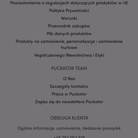
Powiadomienia o regulacjach dotyczących produktów w UE
Polityka Prywatności
Warunki
Przewodnik zakupów
Plik danych produktów
Google
Produkty na zamówienie, personalizacja i zamówienia
mage-cache-storage-section-
Adobe Inc.
Privacy Policy
invalidation
www.puckator.pl
hurtowe
Współczesnego Niewolnictwa i Etyki
PUCKATOR TEAM
O Nas
form_key
1 
Adobe Inc.
Szczegóły kontaktu
.www.puckator.pl
Praca w Puckator
Zapisz się do newslettera Puckator
OBSŁUGA KLIENTA
Ogólne informacje, zamówienia, śledzenie przesyłek
PHPSESSID
1 
PHP.net
.www.puckator.pl
+48 793 053 819