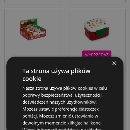
WYPRZEDAŻ
×
Pluszowy brelok w
Pudełko na lunch
Ta strona używa plików
kształtach
Bento Clip ze
świątecznych
sztućcami -
cookie
Squidglys Festive
Christmas Baker
Nasza strona używa plików cookies w celu
Friends Christmas
Street
Gingerbread
poprawy bezpieczeństwa, użyteczności i
XKEY293
XLBOX113
doświadczeń naszych użytkowników.
Możesz ustawić preferencje ciasteczek
DOSTAWA:
73 w
poniżej. Możesz zmienić ustawiania w
09/08/2026
magazynie
dowolnym momencie klikając na ikonę.
Więcej informacji znajdziesz w zakładce