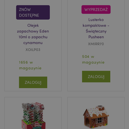
ZNÓW
WYPRZEDAŻ
DOSTĘPNE
Lusterko
Olejek
kompaktowe -
zapachowy Eden
Świąteczny
10ml o zapachu
Pusheen
cynamonu
XMIRR70
XOILP03
504 w
1656 w
magazynie
magazynie
ZALOGUJ
ZALOGUJ