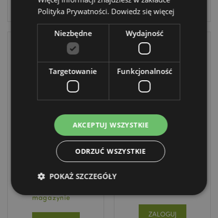
ZALOGUJ
ZALOGUJ
Polityka Prywatności.
Dowiedz się więcej
Niezbędne
Wydajność
Targetowanie
Funkcjonalność
AKCEPTUJ WSZYSTKIE
Karty do gry z
Cienkopis -
motywem
Świąteczne
świątecznego
Adoramals
ODRZUĆ WSZYSTKIE
gnoma
XPEN272
XPCARD13
POKAŻ SZCZEGÓŁY
756 w
252 w
magazynie
magazynie
ZALOGUJ
Niezbędne
Wydajność
Targetowanie