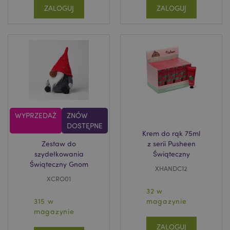
ZALOGUJ
ZALOGUJ
recently_viewed_product
Adobe Inc.
www.puckator.pl
WYPRZEDAŻ
ZNÓW
DOSTĘPNE
Krem do rąk 75ml
Zestaw do
z serii Pusheen
szydełkowania
Świąteczny
Świąteczny Gnom
mage-cache-storage
Adobe Inc.
XHANDC12
www.puckator.pl
XCRO01
32 w
315 w
magazynie
magazynie
ZALOGUJ