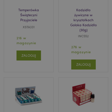
Temperówka
Kadzidło
Świąteczni
żywiczne w
Przyjaciele
kryształkach
Goloka Kadzidło
XSTA331
(30g)
INC552
216 w
magazynie
276 w
magazynie
ZALOGUJ
ZALOGUJ