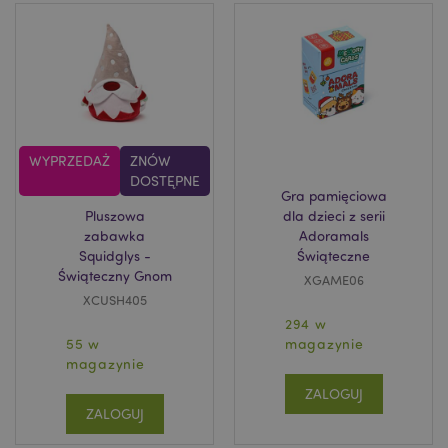
WYPRZEDAŻ
ZNÓW
DOSTĘPNE
Gra pamięciowa
Pluszowa
dla dzieci z serii
zabawka
Adoramals
Squidglys -
Świąteczne
Świąteczny Gnom
XGAME06
XCUSH405
294 w
55 w
magazynie
magazynie
ZALOGUJ
ZALOGUJ