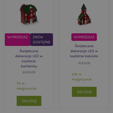
WYPRZEDAŻ
ZNÓW
WYPRZEDAŻ
DOSTĘPNE
Świąteczna
Świąteczna
dekoracja LED w
dekoracja LED w
kształcie kościoła
kształcie
XHOU10
kamienicy
XHOU09
216 w
magazynie
70 w
magazynie
ZALOGUJ
ZALOGUJ