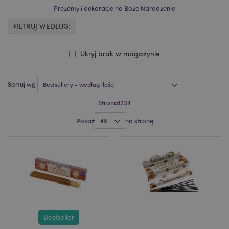
Prezenty i dekoracje na Boże Narodzenie
FILTRUJ WEDŁUG:
Ukryj brak w magazynie
Sortuj wg
Strona
1
2
3
4
Pokaż
na stronę
Bestseller