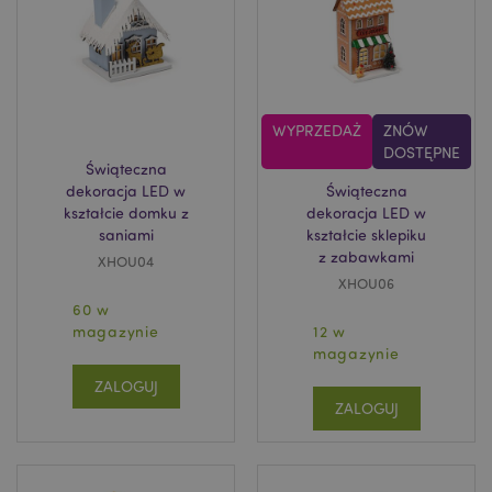
WYPRZEDAŻ
ZNÓW
DOSTĘPNE
Świąteczna
dekoracja LED w
Świąteczna
kształcie domku z
dekoracja LED w
saniami
kształcie sklepiku
z zabawkami
XHOU04
XHOU06
60 w
magazynie
12 w
magazynie
ZALOGUJ
ZALOGUJ