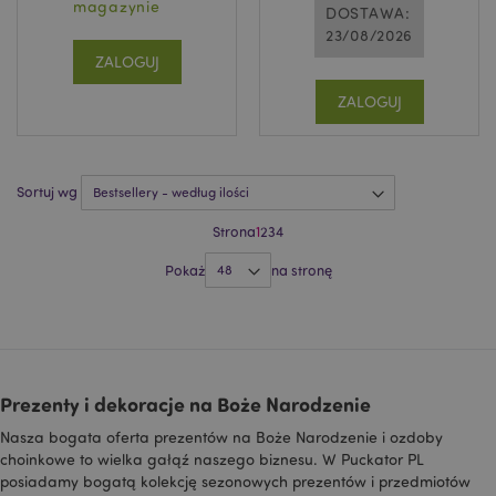
plik cookie działa
magazynie
DOSTAWA:
poprzez unikalną
23/08/2026
identyfikację
_hjShownFeedbackMessage
1 dzień
Hotjar Ltd
przeglądarki i
ZALOGUJ
www.puckator.pl
urządzenia.
HSID
2 lata
Ten plik cookie
Google LLC
ZALOGUJ
jest ustawiany
.google.com
przez
DoubleClick
(którego
właścicielem jest
Sortuj wg
Google) w celu
tworzenia profilu
zainteresowań
Strona
1
2
3
4
odwiedzających
witrynę i
wyświetlania
Pokaż
na stronę
odpowiednich
reklam w innych
witrynach.
NID
1 rok
Ten plik cookie
Google LLC
jest ustawiany
.google.com
przez firmę
DoubleClick
Prezenty i dekoracje na Boże Narodzenie
(której
właścicielem jest
Nasza bogata oferta prezentów na Boże Narodzenie i ozdoby
Google), aby
pomóc w
choinkowe to wielka gałąź naszego biznesu. W Puckator PL
tworzeniu profilu
posiadamy bogatą kolekcję sezonowych prezentów i przedmiotów
zainteresowań