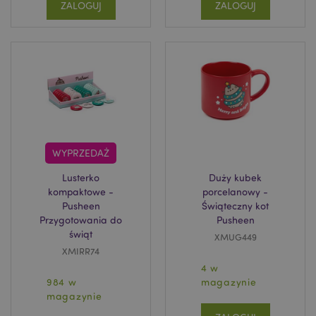
ZALOGUJ
ZALOGUJ
mage-cache-sessid
Adobe Inc.
www.puckator.pl
WYPRZEDAŻ
Lusterko
Duży kubek
kompaktowe -
porcelanowy -
Pusheen
Świąteczny kot
Przygotowania do
Pusheen
świąt
XMUG449
XMIRR74
4 w
984 w
magazynie
X-Magento-Vary
1 
Adobe Inc.
www.puckator.pl
magazynie