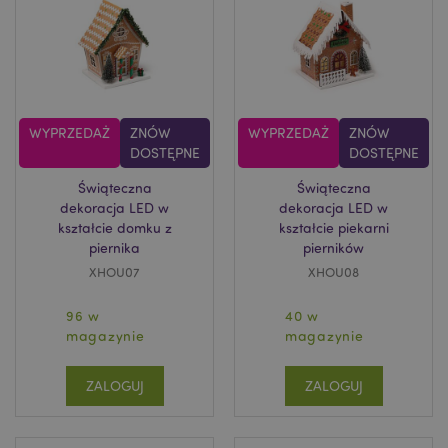
WYPRZEDAŻ
ZNÓW
WYPRZEDAŻ
ZNÓW
DOSTĘPNE
DOSTĘPNE
Świąteczna
Świąteczna
dekoracja LED w
dekoracja LED w
kształcie domku z
kształcie piekarni
piernika
pierników
XHOU07
XHOU08
96 w
40 w
magazynie
magazynie
ZALOGUJ
ZALOGUJ