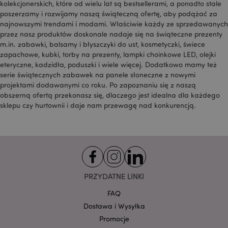
kolekcjonerskich, które od wielu lat są bestsellerami, a ponadto stale
użytkownika i
wyświetlać
poszerzamy i rozwijamy naszą świąteczną ofertę, aby podążać za
odpowiednie
najnowszymi trendami i modami. Właściwie każdy ze sprzedawanych
reklamy w innych
witrynach.
przez nasz produktów doskonale nadaje się na świąteczne prezenty
m.in. zabawki, balsamy i błyszczyki do ust, kosmetyczki, świece
OGPC
1 rok
Google Inc.
zapachowe, kubki, torby na prezenty, lampki choinkowe LED, olejki
.google.com
eteryczne, kadzidła, poduszki i wiele więcej. Dodatkowo mamy też
SAPISID
1 rok
Ten plik cookie
Google LLC
serie świątecznych zabawek na panele słoneczne z nowymi
DoubleClick jest
.google.com
zwykle
projektami dodawanymi co roku. Po zapoznaniu się z naszą
umieszczany za
obszerną ofertą przekonasz się, dlaczego jest idealna dla każdego
pośrednictwem
witryny przez
sklepu czy hurtownii i daje nam przewagę nad konkurencją.
partnerów
reklamowych i
używany przez
nich do
tworzenia profilu
zainteresowań
odwiedzających
witrynę i
wyświetlania
PRZYDATNE LINKI
odpowiednich
reklam w innych
witrynach. Ten
FAQ
plik cookie działa
poprzez unikalną
Dostawa i Wysyłka
identyfikację
Promocje
przeglądarki i
urządzenia.