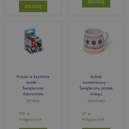
ZALOGUJ
ZALOGUJ
form_key
1 
Adobe Inc.
.www.puckator.pl
PHPSESSID
1 
PHP.net
Puzzle w kształcie
Kubek
.www.puckator.pl
kostki -
kamionkowy -
Świąteczne
Świąteczny płatek
Adoramals
śniegu
XTY976
XMUG443
315 w
27 w
magazynie
magazynie