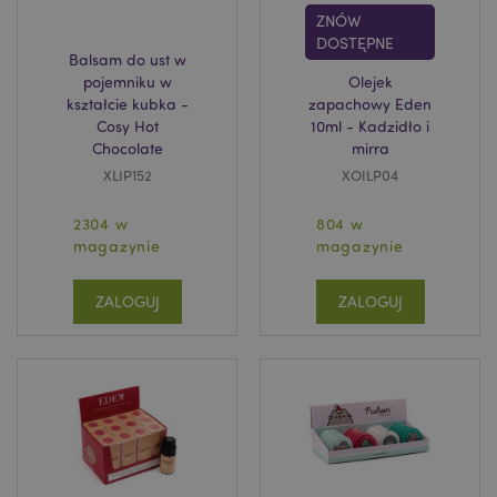
ZNÓW
DOSTĘPNE
Balsam do ust w
pojemniku w
Olejek
kształcie kubka -
zapachowy Eden
Cosy Hot
10ml - Kadzidło i
Chocolate
mirra
XLIP152
XOILP04
2304 w
804 w
magazynie
magazynie
ZALOGUJ
ZALOGUJ