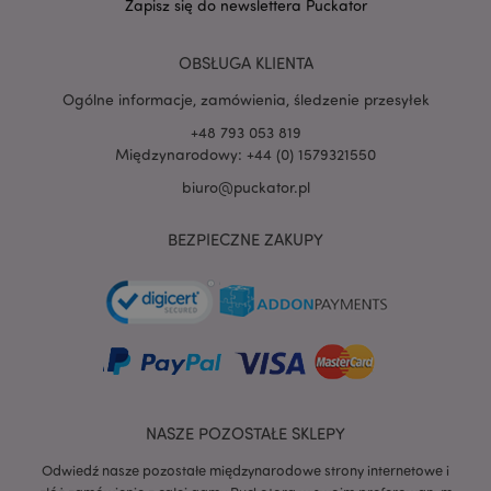
Zapisz się do newslettera Puckator
__Secure-
.google.com
1 rok
1PSID
OBSŁUGA KLIENTA
__Secure-
.google.com
1 rok
1PSIDCC
Ogólne informacje, zamówienia, śledzenie przesyłek
__Secure-
2 lata
Google Inc.
3PAPISID
.google.com
+48 793 053 819
Międzynarodowy: +44 (0) 1579321550
__Secure-
.google.com
1 rok
3PSID
biuro@puckator.pl
__Secure-
.google.com
1 rok
3PSIDCC
BEZPIECZNE ZAKUPY
_gcl_au
3 miesiące
Ten plik cookie
Google LLC
jest ustawiany
puckator.pl
przez firmę
Doubleclick i
zawiera
informacje o tym,
w jaki sposób
użytkownik
końcowy
korzysta z
witryny
internetowej,
NASZE POZOSTAŁE SKLEPY
oraz wszelkie
reklamy, które
użytkownik
Odwiedź nasze pozostałe międzynarodowe strony internetowe i
końcowy mógł