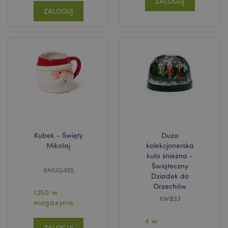
ZALOGUJ
ZALOGUJ
section_data_ids
Adobe Inc.
www.puckator.pl
Kubek - Święty
Duża
Mikołaj
kolekcjonerska
kula śnieżna -
Świąteczny
XMUG455
Dziadek do
Orzechów
1250 w
XWB33
magazynie
product_data_storage
Adobe Inc.
www.puckator.pl
4 w
ZALOGUJ