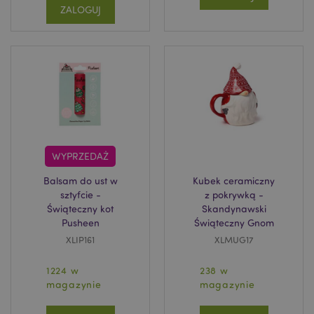
ZALOGUJ
recently_viewed_product_previous
Adobe Inc.
www.puckator.pl
recently_compared_product
Adobe Inc.
www.puckator.pl
WYPRZEDAŻ
recently_compared_product_previous
Adobe Inc.
Balsam do ust w
Kubek ceramiczny
www.puckator.pl
sztyfcie -
z pokrywką -
Świąteczny kot
Skandynawski
Pusheen
Świąteczny Gnom
XLIP161
XLMUG17
mage-messages
1 
Adobe Inc.
1224 w
238 w
www.puckator.pl
magazynie
magazynie