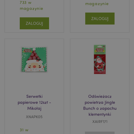
w jaki sposób
733 w
magazynie
użytkownik
magazynie
końcowy
korzysta ze
strony
ZALOGUJ
internetowej,
ZALOGUJ
oraz wszelkie
_hjid
1 rok
Hotjar Ltd
reklamy, które
puckator.pl
użytkownik
końcowy mógł
zobaczyć przed
odwiedzeniem
tej witryny.
APISID
2 lata
Ten plik cookie
Google LLC
DoubleClick jest
.google.com
zwykle
umieszczany za
pośrednictwem
witryny przez
partnerów
reklamowych i
używany przez
Serwetki
Odświeżacz
nich do
tworzenia profilu
papierowe 12szt -
powietrza Jingle
zainteresowań
Mikołaj
Bunch o zapachu
odwiedzających
klementynki
witrynę i
XNAPK05
wyświetlania
XAIRF171
odpowiednich
reklam w innych
31 w
witrynach. Ten