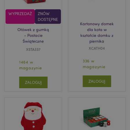
WYPRZEDAŻ
ZNÓW
DOSTĘPNE
Kartonowy domek
Ołówek z gumką
dla kota w
- Postacie
kształcie domku z
Świąteczne
piernika
XCATH04
XSTA337
336 w
1464 w
magazynie
magazynie
ZALOGUJ
ZALOGUJ