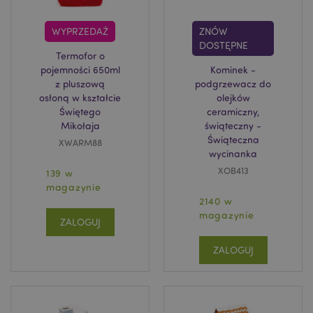
WYPRZEDAŻ
ZNÓW
DOSTĘPNE
Termofor o
pojemności 650ml
Kominek -
z pluszową
podgrzewacz do
osłoną w kształcie
olejków
Świętego
ceramiczny,
Mikołaja
świąteczny -
Świąteczna
XWARM88
wycinanka
XOB413
139 w
magazynie
2140 w
magazynie
ZALOGUJ
ZALOGUJ