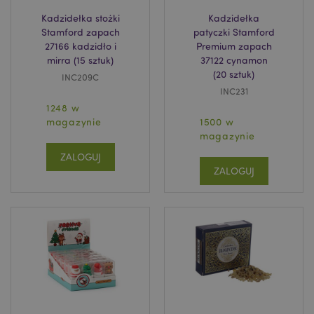
Kadzidełka stożki
Kadzidełka
Stamford zapach
patyczki Stamford
27166 kadzidło i
Premium zapach
mirra (15 sztuk)
37122 cynamon
(20 sztuk)
INC209C
INC231
1248 w
magazynie
1500 w
magazynie
ZALOGUJ
ZALOGUJ