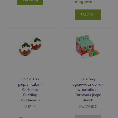
magazynie
ZALOGUJ
_GRECAPTCHA
6 
Google LLC
www.google.com
searchReport-log
Adobe Inc.
www.puckator.es
Solniczka i
Pluszowy
pieprzniczka -
ogrzewacz do rąk
Christmas
w kształtach
Pudding
Christmas Jingle
TawkConnectionTime
1
tawk.to Inc.
.puckator.pl
Foodiemals
Bunch
XSP117
XWARM135
twk_idm_key
1
Tawk.to
.puckator.pl
128 w