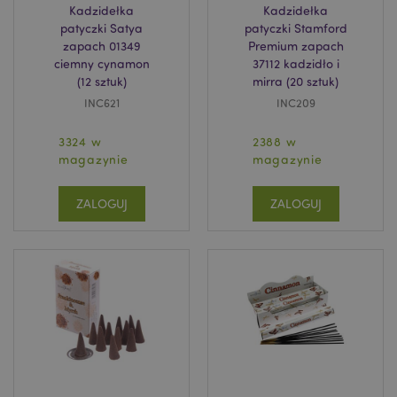
Kadzidełka
Kadzidełka
patyczki Satya
patyczki Stamford
zapach 01349
Premium zapach
ciemny cynamon
37112 kadzidło i
(12 sztuk)
mirra (20 sztuk)
INC621
INC209
3324 w
2388 w
magazynie
magazynie
ZALOGUJ
ZALOGUJ