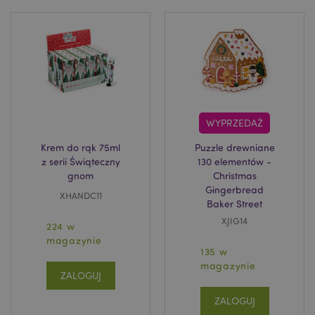
WYPRZEDAŻ
Krem do rąk 75ml
Puzzle drewniane
z serii Świąteczny
130 elementów -
gnom
Christmas
Gingerbread
XHANDC11
Baker Street
XJIG14
224 w
magazynie
135 w
magazynie
ZALOGUJ
ZALOGUJ