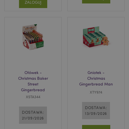
ZALOGUJ
Funkcjonalność
Niezbędne pliki cookie pozwalają na sprawne
funkcjonowanie strony. Należą do nich loginy
klientów i zarządzanie kontami.
Provider
/
Nazwa
Domena
prze
CookieScriptConsent
1
CookieScript
.puckator.pl
Ołówek -
Gniotek -
Christmas Baker
Christmas
Street
Gingerbread Man
Gingerbread
XTY974
XSTA344
DOSTAWA:
DOSTAWA:
13/09/2026
Google
21/09/2026
mage-cache-storage-section-
Adobe Inc.
Privacy Policy
invalidation
www.puckator.pl