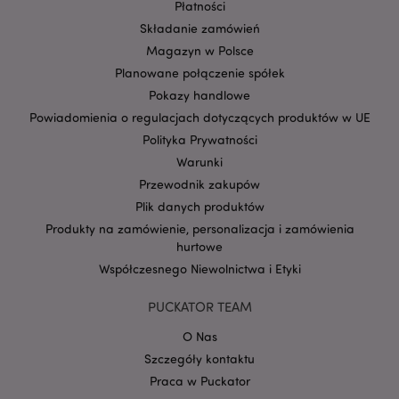
Płatności
SID
1 rok
Jest to bardzo
Google LLC
Składanie zamówień
popularna nazwa
.google.com
pliku cookie, ale
Magazyn w Polsce
jeśli zostanie
znaleziona jako
Planowane połączenie spółek
plik cookie sesji,
Pokazy handlowe
prawdopodobnie
będzie używana
Powiadomienia o regulacjach dotyczących produktów w UE
do zarządzania
stanem sesji.
Polityka Prywatności
SSID
2 lata
Ten plik cookie
Google LLC
Warunki
zawiera
.google.com
Przewodnik zakupów
informacje o tym,
w jaki sposób
Plik danych produktów
użytkownik
końcowy
Produkty na zamówienie, personalizacja i zamówienia
korzysta ze
hurtowe
strony
internetowej,
Współczesnego Niewolnictwa i Etyki
oraz wszelkie
reklamy, które
użytkownik
PUCKATOR TEAM
końcowy mógł
zobaczyć przed
odwiedzeniem
O Nas
tej witryny.
Szczegóły kontaktu
__Secure-
.google.com
2 lata
Praca w Puckator
1PAPISID