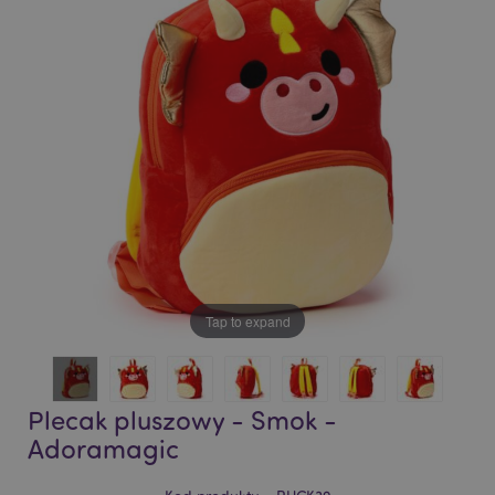
of
of
the
the
images
images
gallery
gallery
Tap to expand
Plecak pluszowy - Smok -
Adoramagic