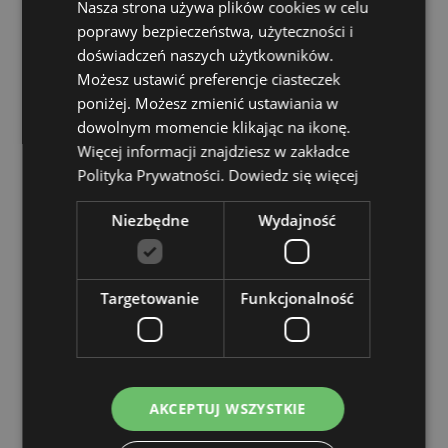
Nasza strona używa plików cookies w celu
Nadaje się do suszenia w suszarce bębnowej:
Nie
poprawy bezpieczeństwa, użyteczności i
doświadczeń naszych użytkowników.
Nadaje się do prasowania:
Nie
Możesz ustawić preferencje ciasteczek
Zasoby dotyczące produktów:
poniżej. Możesz zmienić ustawiania w
dowolnym momencie klikając na ikonę.
Chcesz wiedzieć więcej na temat zakupów w Puckator
Więcej informacji znajdziesz w zakładce
?
Zapoznaj się z naszym
przewodnik dla kupujących.
Polityka Prywatności.
Dowiedz się więcej
Cechy produktu
Niezbędne
Wydajność
Więcej
Wysokość 31cm Szerokość 24cm Głębokość 9cm
informacji
5055071789311
Targetowanie
Funkcjonalność
24
0.219000
Nie
Nie
Nie
AKCEPTUJ WSZYSTKIE
Adoramals