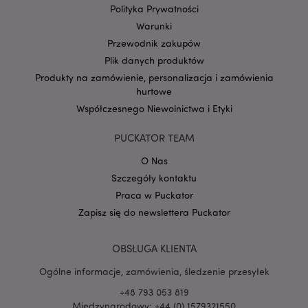
Polityka Prywatności
Warunki
Przewodnik zakupów
Plik danych produktów
Google
Produkty na zamówienie, personalizacja i zamówienia
mage-cache-storage-section-
Adobe Inc.
Privacy Policy
hurtowe
invalidation
www.puckator.pl
Współczesnego Niewolnictwa i Etyki
PUCKATOR TEAM
O Nas
Szczegóły kontaktu
form_key
1 
Adobe Inc.
.www.puckator.pl
Praca w Puckator
Zapisz się do newslettera Puckator
OBSŁUGA KLIENTA
Ogólne informacje, zamówienia, śledzenie przesyłek
PHPSESSID
1 
PHP.net
.www.puckator.pl
+48 793 053 819
Międzynarodowy: +44 (0) 1579321550