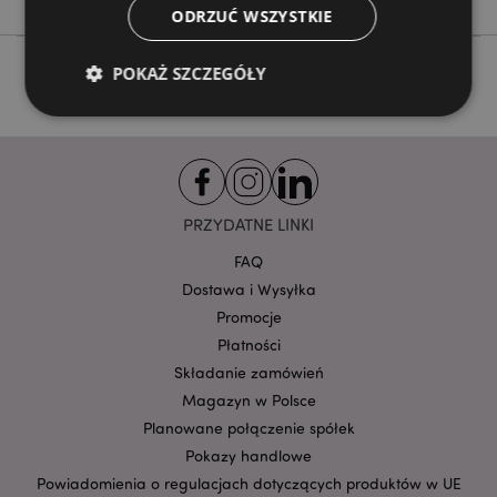
ODRZUĆ WSZYSTKIE
POKAŻ SZCZEGÓŁY
Niezbędne
Wydajność
Targetowanie
Funkcjonalność
PRZYDATNE LINKI
Niezbędne pliki cookie pozwalają na sprawne
funkcjonowanie strony. Należą do nich loginy
FAQ
klientów i zarządzanie kontami.
Dostawa i Wysyłka
Provider
/
Nazwa
Promocje
Domena
prze
Płatności
CookieScriptConsent
1
CookieScript
.puckator.pl
Składanie zamówień
Magazyn w Polsce
Planowane połączenie spółek
Pokazy handlowe
Powiadomienia o regulacjach dotyczących produktów w UE