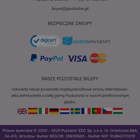
biuro@puckator.pl
BEZPIECZNE ZAKUPY
NASZE POZOSTAŁE SKLEPY
Odwiedź nasze pozostałe międzynarodowe strony internetowe i
złóż zamówienie z całej gamy Puckotora w swoim preferowanym
języku.
recently_viewed_product
Adobe Inc.
www.puckator.pl
Prawo autorskie © 2000 - 2025 Puckator EDC Sp. z o.o. Ul. Graniczna 8AA,
54-610, Wrocław. Numer REGON: 389391683 - Numer NIP: PL8943170010