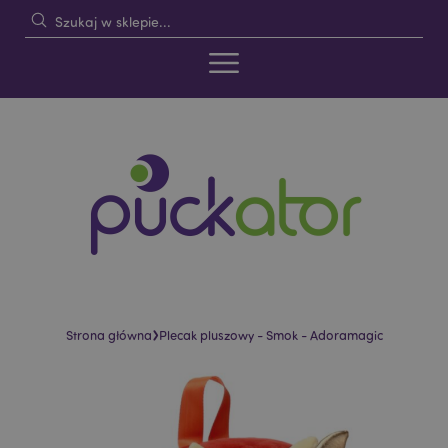
›
Strona główna
Plecak pluszowy - Smok - Adoramagic
Skip
Skip
to
to
the
the
end
beginning