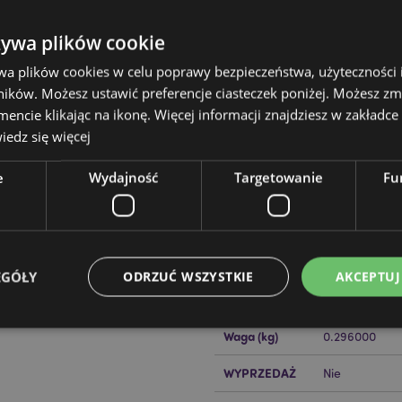
żywa plików cookie
wa plików cookies w celu poprawy bezpieczeństwa, użyteczności
ików. Możesz ustawić preferencje ciasteczek poniżej. Możesz zm
cie klikając na ikonę. Więcej informacji znajdziesz w zakładce 
edz się więcej
Cechy produktu
Więcej
Wymiary
Wysokość 18c
e
Wydajność
Targetowanie
Fu
informacji
azzz Adorasaurs
Szyję 28x32x
Kod Kreskowy
505507179385
wki możesz obrócić ją na lewą
EAN
tałcie podkowy.
EGÓŁY
ODRZUĆ WSZYSTKIE
AKCEPTUJ
alce w 30°C
Ilość w
20
kartonie
Waga (kg)
0.296000
Niezbędne
Wydajność
Targetowanie
Funkcjonalność
WYPRZEDAŻ
Nie
ie pozwalają na sprawne funkcjonowanie strony. Należą do nich loginy klientów i zarz