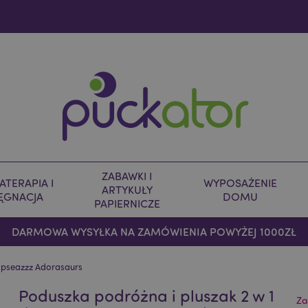
ZABAWKI I
TERAPIA I
WYPOSAŻENIE
ARTYKUŁY
LĘGNACJA
DOMU
PAPIERNICZE
DARMOWA WYSYŁKA NA ZAMÓWIENIA POWYŻEJ 1000ZŁ
wapseazzz Adorasaurs
Poduszka podróżna i pluszak 2 w 1
Za