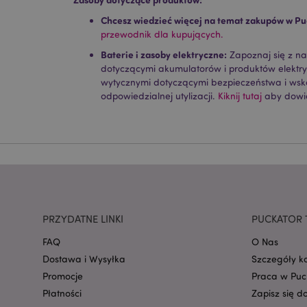
Chcesz wiedzieć więcej na temat zakupów w Pu
Nazwa
przewodnik dla kupujących.
CookieScriptConse
Baterie i zasoby elektryczne:
Zapoznaj się z n
dotyczącymi akumulatorów i produktów elektr
wytycznymi dotyczącymi bezpieczeństwa i ws
odpowiedzialnej utylizacji.
Kiknij tutaj
aby dowie
mage-cache-storage
invalidation
form_key
PHPSESSID
PRZYDATNE LINKI
PUCKATOR 
FAQ
O Nas
Dostawa i Wysyłka
Szczegóły k
Promocje
Praca w Puc
Płatności
Zapisz się d