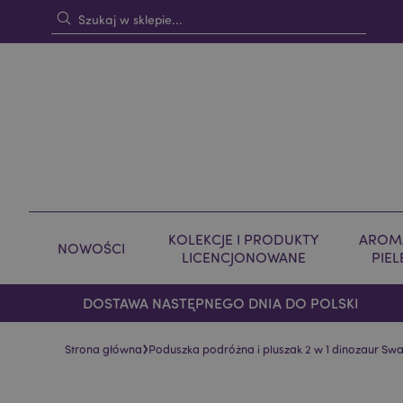
KOLEKCJE I PRODUKTY
AROMA
NOWOŚCI
LICENCJONOWANE
PIE
DOSTAWA NASTĘPNEGO DNIA DO POLSKI
›
Strona główna
Poduszka podróżna i pluszak 2 w 1 dinozaur S
Skip
Skip
to
to