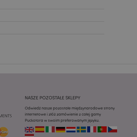
ywany przez usługę
zapamiętywania
h zgody użytkownika
 konieczne, aby baner
m działał
ywany w celu
nia treści w
y ładowały się
ywany w celu
nia treści w
y ładowały się
z aplikacje oparte
NASZE POZOSTAŁE SKLEPY
dentyfikator
a używany do
 użytkownika.
Odwiedź nasze pozostałe międzynarodowe strony
enerowana losowo,
internetowe i złóż zamówienie z całej gamy
być specyficzny dla
Puckotora w swoim preferowanym języku.
ykładem jest
zalogowanego
ronami.