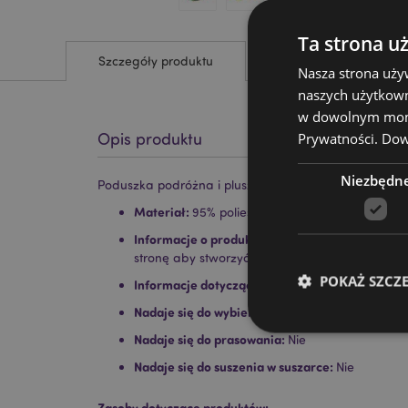
Ta strona u
Szczegóły produktu
Nasza strona uży
naszych użytkown
w dowolnym momen
Prywatności.
Dowi
Opis produktu
Niezbędn
Poduszka podróżna i pluszak 2 w 1 dinozaur Swapse
Materiał:
95% poliester i 5% spandex
Informacje o produkcie:
Po rozpakowaniu zaba
stronę aby stworzyć poduszkę podróżną w ksz
POKAŻ SZCZ
Informacje dotyczące prania:
Można prać w pr
Nadaje się do wybielania:
Nie
Nadaje się do prasowania:
Nie
Nadaje się do suszenia w suszarce:
Nie
Niezbędne pliki cook
Zasoby dotyczące produktów: