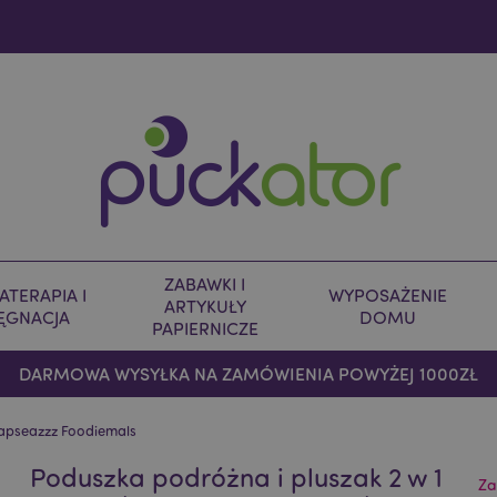
ZABAWKI I
TERAPIA I
WYPOSAŻENIE
ARTYKUŁY
LĘGNACJA
DOMU
PAPIERNICZE
DARMOWA WYSYŁKA NA ZAMÓWIENIA POWYŻEJ 1000ZŁ
wapseazzz Foodiemals
Poduszka podróżna i pluszak 2 w 1
Za