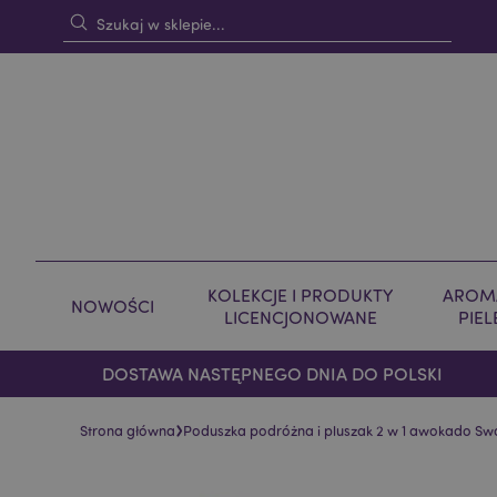
KOLEKCJE I PRODUKTY
AROMA
NOWOŚCI
LICENCJONOWANE
PIE
DOSTAWA NASTĘPNEGO DNIA DO POLSKI
›
Strona główna
Poduszka podróżna i pluszak 2 w 1 awokado S
Skip
Skip
to
to