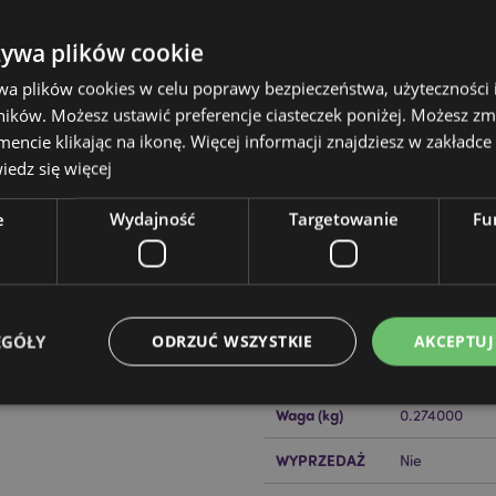
żywa plików cookie
wa plików cookies w celu poprawy bezpieczeństwa, użyteczności
ików. Możesz ustawić preferencje ciasteczek poniżej. Możesz zm
cie klikając na ikonę. Więcej informacji znajdziesz w zakładce 
edz się więcej
Cechy produktu
Więcej
Wymiary
Wysokość 22c
e
Wydajność
Targetowanie
Fu
informacji
azzz Foodiemals
Szyję 30x32x
niem z kulek polistyrenowych.
Kod Kreskowy
505507150611
wki możesz go wywrócić na
EAN
ształcie podkowy.
EGÓŁY
ODRZUĆ WSZYSTKIE
AKCEPTUJ
alce w 30°C
Ilość w
20
kartonie
Waga (kg)
0.274000
Niezbędne
Wydajność
Targetowanie
Funkcjonalność
WYPRZEDAŻ
Nie
ie pozwalają na sprawne funkcjonowanie strony. Należą do nich loginy klientów i zarz