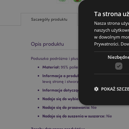
Ta strona u
Szczegóły produktu
Nasza strona uży
naszych użytkown
w dowolnym momen
Prywatności.
Dowi
Opis produktu
Niezbędn
Poduszka podróżna i pluszak 2 w 1 awokado Swapse
Materiał:
95% poliester, 5% spandex z wypełnie
Informacje o produkcie:
Po rozpakowaniu zaba
lewą stronę i stworzyć poduszkę podróżną w k
POKAŻ SZCZ
Informacje dotyczące prania:
Można prać w pr
Nadaje się do wybielania:
Nie
Nadaje się do prasowania:
Nie
Nadaje się do suszenia w suszarce:
Nie
Niezbędne pliki cook
Zasoby dotyczące produktów: