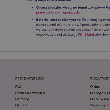
Chcesz wiedzieć więcej na temat zakupów w Pu
Nazwa
przewodnik dla kupujących.
CookieScriptConse
Baterie i zasoby elektryczne:
Zapoznaj się z n
dotyczącymi akumulatorów i produktów elektr
wytycznymi dotyczącymi bezpieczeństwa i ws
odpowiedzialnej utylizacji.
Kiknij tutaj
aby dowie
mage-cache-storage
invalidation
form_key
PHPSESSID
PRZYDATNE LINKI
PUCKATOR 
FAQ
O Nas
Dostawa i Wysyłka
Szczegóły k
Promocje
Praca w Puc
Płatności
Zapisz się d