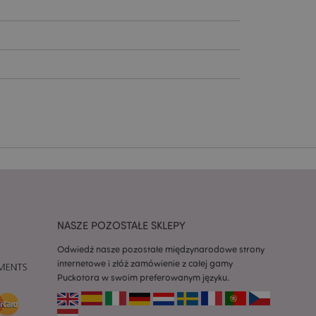
ywany przez usługę
zapamiętywania
h zgody użytkownika
 konieczne, aby baner
m działał
ywany w celu
nia treści w
y ładowały się
ywany w celu
nia treści w
y ładowały się
z aplikacje oparte
NASZE POZOSTAŁE SKLEPY
dentyfikator
a używany do
 użytkownika.
Odwiedź nasze pozostałe międzynarodowe strony
enerowana losowo,
internetowe i złóż zamówienie z całej gamy
być specyficzny dla
Puckotora w swoim preferowanym języku.
ykładem jest
zalogowanego
ronami.