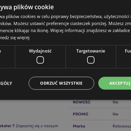
żywa plików cookie
wa plików cookies w celu poprawy bezpieczeństwa, użyteczności
ików. Możesz ustawić preferencje ciasteczek poniżej. Możesz zm
cie klikając na ikonę. Więcej informacji znajdziesz w zakładce 
Cechy produktu
edz się więcej
Więcej
Wymiary
Wysokość
informacji
ngwin Adoramals
e
Wydajność
Targetowanie
Fu
Kod Kreskowy EAN
50550717
wki możesz obrócić ją na lewą
Ilość w kartonie
20
tałcie podkowy.
alce w 30°C
Waga (kg)
0.400000
EGÓŁY
ODRZUĆ WSZYSTKIE
AKCEPTUJ
WYPRZEDAŻ
Nie
NOWOŚĆ
Nie
Niezbędne
Wydajność
Targetowanie
Funkcjonalność
PROMO
Nie
ie pozwalają na sprawne funkcjonowanie strony. Należą do nich loginy klientów i zarz
ckator ?
Zapoznaj się z naszym
Marka
Relaxeaz