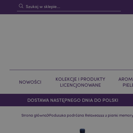
KOLEKCJE I PRODUKTY
AROMA
NOWOŚCI
LICENCJONOWANE
PIE
DOSTAWA NASTĘPNEGO DNIA DO POLSKI
›
Strona główna
Poduszka podróżna Relaxeazzz z pianki memor
Skip
Skip
to
to