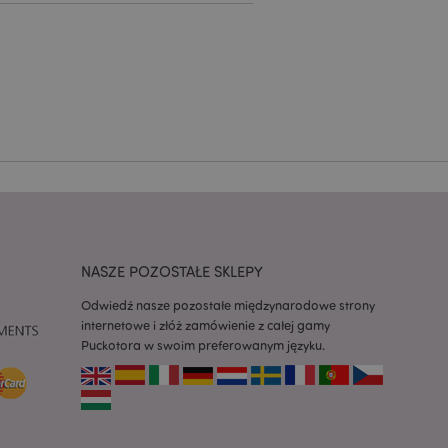
ywany przez usługę
zapamiętywania
h zgody użytkownika
 konieczne, aby baner
m działał
ywany w celu
nia treści w
y ładowały się
ywany w celu
nia treści w
y ładowały się
NASZE POZOSTAŁE SKLEPY
z aplikacje oparte
dentyfikator
Odwiedź nasze pozostałe międzynarodowe strony
a używany do
internetowe i złóż zamówienie z całej gamy
 użytkownika.
enerowana losowo,
Puckotora w swoim preferowanym języku.
być specyficzny dla
ykładem jest
zalogowanego
ronami.
atory produktów
 produktów w celu