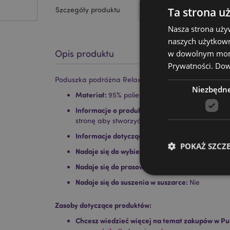
Ta strona u
Szczegóły produktu
Nasza strona uży
naszych użytkown
w dowolnym momen
Opis produktu
Prywatności.
Dowi
Poduszka podróżna Relaxeazzz z pianki memory pi
Niezbędn
Materiał:
95% poliester i 5% spandex
Informacje o produkcie:
Po rozpakowaniu zaba
stronę aby stworzyć poduszkę podróżną w ksz
Informacje dotyczące prania:
Można prać w pr
POKAŻ SZCZ
Nadaje się do wybielania:
Nie
Nadaje się do prasowania:
Nie
Nadaje się do suszenia w suszarce:
Nie
Zasoby dotyczące produktów:
Niezbędne pliki cook
Chcesz wiedzieć więcej na temat zakupów w Pu