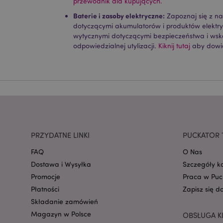
przewodnik dla kupujących.
Nazwa
Baterie i zasoby elektryczne:
Zapoznaj się z n
CookieScriptConse
dotyczącymi akumulatorów i produktów elektr
wytycznymi dotyczącymi bezpieczeństwa i ws
odpowiedzialnej utylizacji.
Kiknij tutaj
aby dowie
mage-cache-storage
invalidation
form_key
PRZYDATNE LINKI
PUCKATOR 
PHPSESSID
FAQ
O Nas
Dostawa i Wysyłka
Szczegóły k
Promocje
Praca w Puc
Płatności
Zapisz się d
Składanie zamówień
recently_viewed_pr
Magazyn w Polsce
OBSŁUGA K