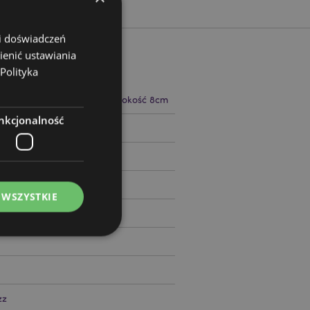
 i doświadczeń
ienić ustawiania
Polityka
 33cm Szerokość 33cm Głębokość 8cm
nkcjonalność
92298
 WSZYSTKIE
ądzanie kontami.
zz