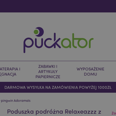
ZABAWKI I
TERAPIA I
WYPOSAŻENIE
ARTYKUŁY
LĘGNACJA
DOMU
PAPIERNICZE
DARMOWA WYSYŁKA NA ZAMÓWIENIA POWYŻEJ 1000ZŁ
y pingwin Adoramals
Poduszka podróżna Relaxeazzz z
Za