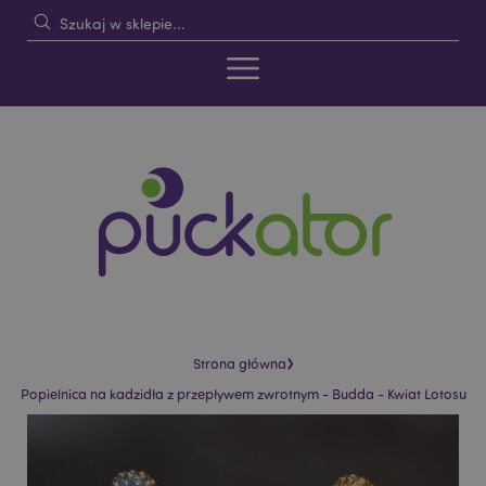
›
Strona główna
Popielnica na kadzidła z przepływem zwrotnym - Budda - Kwiat Lotosu
Skip
Skip
to
to
the
the