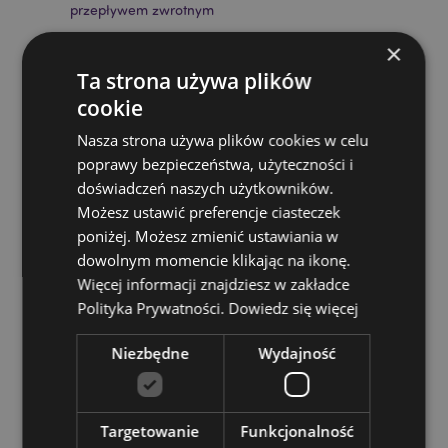
przepływem zwrotnym
Stożek w komplecie:
Nie
×
Średni czas palenia:
30 Minut
Ta strona używa plików
Wymagane baterie:
2 AA
cookie
Baterie w komplecie:
Nie
Nasza strona używa plików cookies w celu
Informacja o produkcie:
Podczas spalania wytwarza
poprawy bezpieczeństwa, użyteczności i
się mgła, która spowija kadzidło. Kadzidło musi stać
doświadczeń naszych użytkowników.
na podstawce odpornej na ciepło. Na skutek spalania
Możesz ustawić preferencje ciasteczek
i wydzielania się mgły może pojawić się na
poniżej. Możesz zmienić ustawiania w
podstawce i wokół kadzielnicy lekka pozostałość z
dowolnym momencie klikając na ikonę.
naturalnych olejków i żywicy, którą można wytrzeć
wilgotną szmatką. Nigdy nie wolno zostawiać palącej
Więcej informacji znajdziesz w zakładce
się kadzielnicy bez nadzoru.
Polityka Prywatności.
Dowiedz się więcej
Instrukcja produktu:
Pobieranie
Pełna Instrukcja
produktu tutaj.
Niezbędne
Wydajność
Zasoby dotyczące produktów:
Chcesz wiedzieć więcej na temat zakupów w Puckator
Targetowanie
Funkcjonalność
?
Zapoznaj się z naszym
przewodnik dla kupujących.