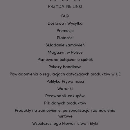
CookieScriptConsent
1
CookieScript
.puckator.pl
PRZYDATNE LINKI
FAQ
Dostawa i Wysyłka
Promocje
Płatności
Składanie zamówień
Magazyn w Polsce
Planowane połączenie spółek
Pokazy handlowe
Google
Powiadomienia o regulacjach dotyczących produktów w UE
mage-cache-storage-section-
Adobe Inc.
Privacy Policy
invalidation
www.puckator.pl
Polityka Prywatności
Warunki
Przewodnik zakupów
Plik danych produktów
Produkty na zamówienie, personalizacja i zamówienia
form_key
1 
Adobe Inc.
hurtowe
.www.puckator.pl
Współczesnego Niewolnictwa i Etyki