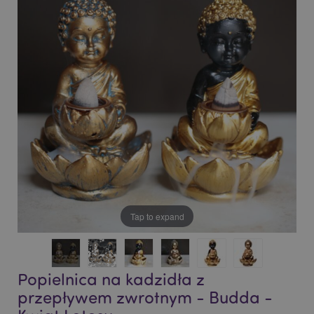
end
beginning
of
of
the
the
images
images
gallery
gallery
Tap to expand
Popielnica na kadzidła z
przepływem zwrotnym - Budda -