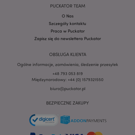
PUCKATOR TEAM
O Nas
Szczegóły kontaktu
PHPSESSID
1 
PHP.net
Praca w Puckator
.www.puckator.pl
Zapisz się do newslettera Puckator
OBSŁUGA KLIENTA
Ogólne informacje, zamówienia, śledzenie przesyłek
+48 793 053 819
Międzynarodowy: +44 (0) 1579321550
biuro@puckator.pl
BEZPIECZNE ZAKUPY