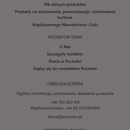
Plik danych produktów
Produkty na zamówienie, personalizacja i zamówienia
hurtowe
Google
Współczesnego Niewolnictwa i Etyki
mage-cache-storage-section-
Adobe Inc.
Privacy Policy
invalidation
www.puckator.pl
PUCKATOR TEAM
O Nas
Szczegóły kontaktu
Praca w Puckator
form_key
1 
Adobe Inc.
Zapisz się do newslettera Puckator
.www.puckator.pl
OBSŁUGA KLIENTA
Ogólne informacje, zamówienia, śledzenie przesyłek
+48 793 053 819
PHPSESSID
1 
PHP.net
Międzynarodowy: +44 (0) 1579321550
.www.puckator.pl
biuro@puckator.pl