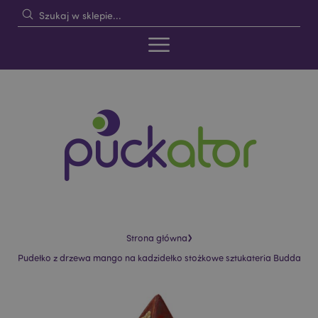
›
Strona główna
Pudełko z drzewa mango na kadzidełko stożkowe sztukateria Budda
Skip
Skip
to
to
the
the