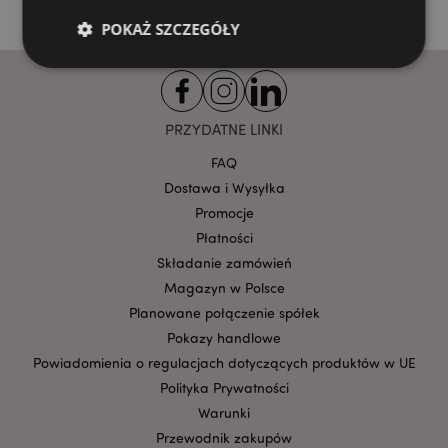
POKAŻ SZCZEGÓŁY
Niezbędne
Wydajność
Targetowanie
PRZYDATNE LINKI
Funkcjonalność
FAQ
Niezbędne pliki cookie pozwalają na sprawne
Dostawa i Wysyłka
funkcjonowanie strony. Należą do nich loginy
klientów i zarządzanie kontami.
Promocje
Provider
/
Płatności
Nazwa
Domena
prze
Składanie zamówień
CookieScriptConsent
1
CookieScript
Magazyn w Polsce
.puckator.pl
Planowane połączenie spółek
Pokazy handlowe
Powiadomienia o regulacjach dotyczących produktów w UE
Polityka Prywatności
Warunki
Przewodnik zakupów