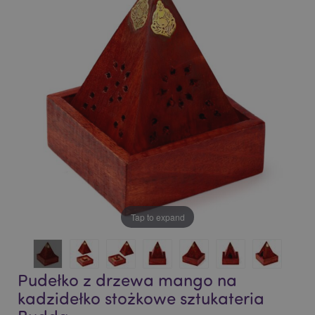
end
beginning
of
of
the
the
images
images
gallery
gallery
Tap to expand
Pudełko z drzewa mango na
kadzidełko stożkowe sztukateria