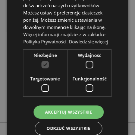
doświadczeń naszych użytkowników.
Zasoby dotyczące produktów:
Możesz ustawić preferencje ciasteczek
Chcesz wiedzieć więcej na temat zakupów w Puckator
poniżej. Możesz zmienić ustawiania w
?
Zapoznaj się z naszym
przewodnik dla kupujących.
dowolnym momencie klikając na ikonę.
Więcej informacji znajdziesz w zakładce
Polityka Prywatności.
Dowiedz się więcej
Cechy produktu
Więcej
Wysokość 12.5cm Szerokość 10cm Głębokość
Niezbędne
Wydajność
informacji
10cm
5055071793691
80
Targetowanie
Funkcjonalność
0.172000
Tak
Nie
Nie
AKCEPTUJ WSZYSTKIE
ODRZUĆ WSZYSTKIE