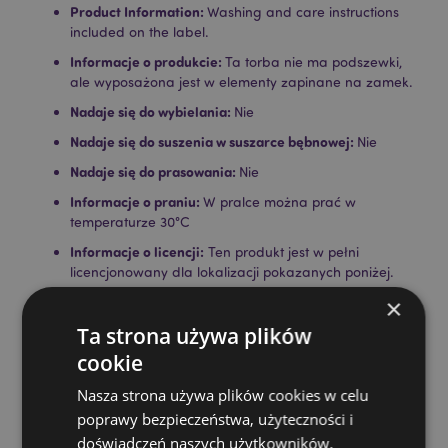
Product Information:
Washing and care instructions
included on the label.
Informacje o produkcie:
Ta torba nie ma podszewki,
ale wyposażona jest w elementy zapinane na zamek.
Nadaje się do wybielania:
Nie
Nadaje się do suszenia w suszarce bębnowej:
Nie
Nadaje się do prasowania:
Nie
Informacje o praniu:
W pralce można prać w
temperaturze 30°C
Informacje o licencji:
Ten produkt jest w pełni
licencjonowany dla lokalizacji pokazanych poniżej.
Jeśli znajdujesz się poza tymi obszarami, prosimy nie
×
próbować kupować tego produktu; jeśli to zrobisz,
Ta strona używa plików
produkt zostanie usunięty z Twojego zamówienia. Jeśli
potrzebujesz więcej informacji, skontaktuj się z naszym
cookie
zespołem obsługi klienta.
Terytoria objęte licencją:
Wyspy Alandzkie, Albania,
Nasza strona używa plików cookies w celu
Austria, Azory (Portugalia), Bahrajn, Baleary
poprawy bezpieczeństwa, użyteczności i
(Hiszpania), Belgia, Bermudy, Bośnia i Hercegowina,
doświadczeń naszych użytkowników.