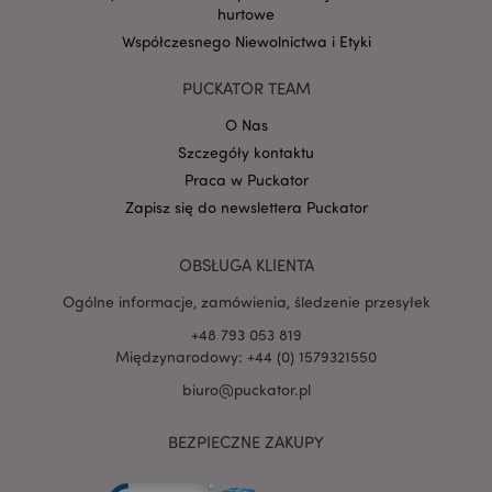
hurtowe
Współczesnego Niewolnictwa i Etyki
PUCKATOR TEAM
O Nas
Szczegóły kontaktu
Praca w Puckator
Zapisz się do newslettera Puckator
OBSŁUGA KLIENTA
Ogólne informacje, zamówienia, śledzenie przesyłek
recently_viewed_product
Adobe Inc.
+48 793 053 819
www.puckator.pl
Międzynarodowy: +44 (0) 1579321550
biuro@puckator.pl
BEZPIECZNE ZAKUPY
mage-cache-storage
Adobe Inc.
www.puckator.pl