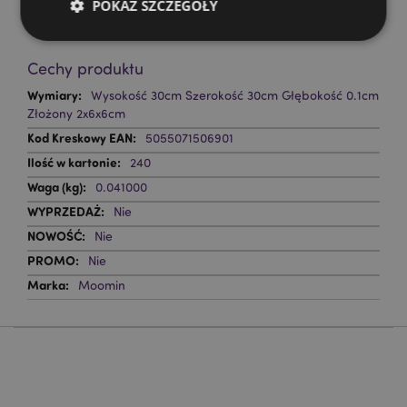
POKAŻ SZCZEGÓŁY
?
Zapoznaj się z naszym
przewodnik dla kupujących.
Cechy produktu
Niezbędne
Wydajność
Targetowanie
Więcej
Wysokość 30cm Szerokość 30cm Głębokość 0.1cm
Funkcjonalność
informacji
Złożony 2x6x6cm
Niezbędne pliki cookie pozwalają na sprawne
5055071506901
funkcjonowanie strony. Należą do nich loginy
240
klientów i zarządzanie kontami.
0.041000
Provider
/
Nazwa
Domena
prze
Nie
CookieScriptConsent
1
CookieScript
Nie
.puckator.pl
Nie
Moomin