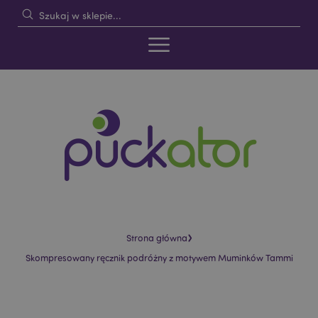
›
Strona główna
Skompresowany ręcznik podróżny z motywem Muminków Tammi
Skip
Skip
to
to
the
the