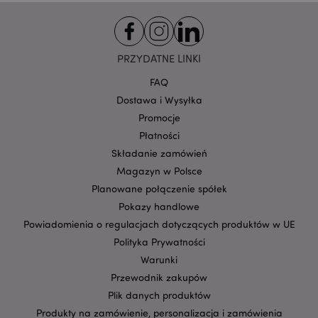
Google
mage-cache-storage-section-
Adobe Inc.
Privacy Policy
invalidation
www.puckator.pl
PRZYDATNE LINKI
FAQ
Dostawa i Wysyłka
Promocje
Płatności
form_key
1 
Adobe Inc.
Składanie zamówień
.www.puckator.pl
Magazyn w Polsce
Planowane połączenie spółek
Pokazy handlowe
Powiadomienia o regulacjach dotyczących produktów w UE
Polityka Prywatności
PHPSESSID
1 
PHP.net
.www.puckator.pl
Warunki
Przewodnik zakupów
Plik danych produktów
Produkty na zamówienie, personalizacja i zamówienia