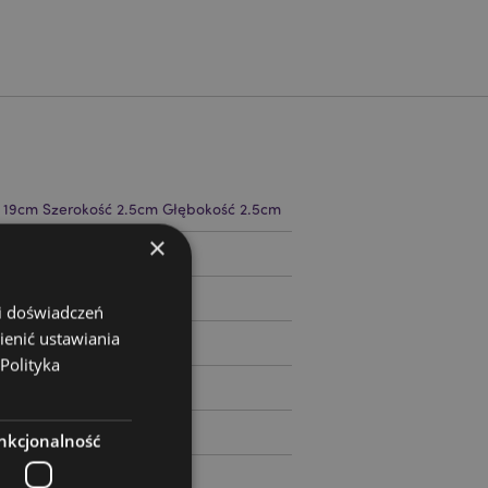
 19cm Szerokość 2.5cm Głębokość 2.5cm
×
98962
 i doświadczeń
ienić ustawiania
Polityka
nkcjonalność