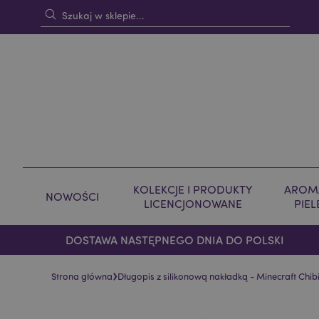
KOLEKCJE I PRODUKTY
AROMA
NOWOŚCI
LICENCJONOWANE
PIE
DOSTAWA NASTĘPNEGO DNIA DO POLSKI
›
Strona główna
Długopis z silikonową nakładką - Minecraft Chib
Skip
Skip
to
to