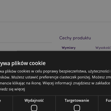
Cechy produktu
Więcej
Wymiary
Wysokość
informacji
Kod Kreskowy EAN
ikon i stal nierdzewna
50550717
żywa plików cookie
Ilość w kartonie
720
wa plików cookies w celu poprawy bezpieczeństwa, użyteczności
ików. Możesz ustawić preferencje ciasteczek poniżej. Możesz zm
Waga (kg)
0.032000
cie klikając na ikonę. Więcej informacji znajdziesz w zakładce 
WYPRZEDAŻ
Nie
edz się więcej
a pomocą nakładki na znak na
NOWOŚĆ
Nie
e
Wydajność
Targetowanie
Fu
icencjonowany dla lokalizacji
PROMO
Nie