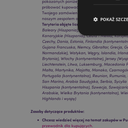
pokazanych poniżej. Jeśli znajdujesz się poza 
próbować kupować tego produktu; jeśli to zrobi
Twojego zamówienia. Jeśli potrzebujesz więcej i
naszym zespołem obsługi klienta.
POKAŻ SZCZ
Terytoria objęte licencją:
Wyspy Alandzkie, Alban
Baleary (Hiszpania), Belgia, Bermudy, Bośnia 
Kanaryjskie (Hiszpania), Ceuta i Melilla, Korsyk
Czechy, Dania, Estonia, Finlandia (kontynentaln
Gujana Francuska, Niemcy, Gibraltar, Grecja,
Normandzkie), Watykan, Węgry, Islandia, Irla
Niezbędne pliki cook
Brytania), Włochy (kontynentalne), Jersey (Wy
Liechtenstein, Litwa, Luksemburg, Macedonia 
Nazwa
Malta, Martynika, Majotta, Monako, Czarnogór
Portugalia (kontynentalna), Reunion, Rumunia, 
CookieScriptConse
San Marino, Arabia Saudyjska, Serbia, Sycylia 
Hiszpania (kontynentalna), Szwecja, Szwajcari
Arabskie, Wielka Brytania (kontynentalna), Wie
Highlands i wyspy)
mage-cache-storage
Zasoby dotyczące produktów:
invalidation
Chcesz wiedzieć więcej na temat zakupów w Pu
przewodnik dla kupujących.
form_key