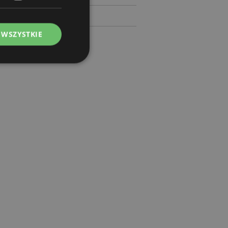
 WSZYSTKIE
ądzanie kontami.
ywany przez usługę
zapamiętywania
h zgody użytkownika
 konieczne, aby baner
m działał
ywany w celu
nia treści w
y ładowały się
ywany w celu