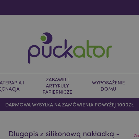
ZABAWKI I
TERAPIA I
WYPOSAŻENIE
ARTYKUŁY
LĘGNACJA
DOMU
PAPIERNICZE
DARMOWA WYSYŁKA NA ZAMÓWIENIA POWYŻEJ 1000ZŁ
i
Długopis z silikonową nakładką -
Za