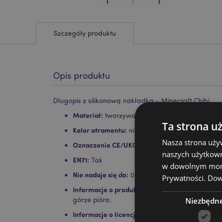
Szczegóły produktu
Opis produktu
Długopis z silikonową nakładką - Minecraft Chibi
Materiał:
tworzywo sztuczne (ABS/TPR), PCV, sil
Ta strona u
Kolor atramentu:
niebieski
Nasza strona uży
Oznaczenie CE/UKCA:
Tak
naszych użytkown
EN71:
Tak
w dowolnym momen
Nie nadaje się do:
0–3 lata
Prywatności.
Dowi
Informacje o produkcie:
Usuń napisany tekst z
Niezbędn
górze pióra.
Informacje o licencji:
Ten produkt jest w pełni l