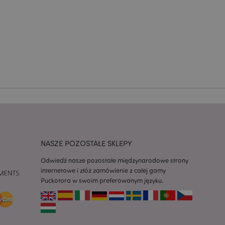
nia treści w
y ładowały się
z aplikacje oparte
dentyfikator
a używany do
 użytkownika.
enerowana losowo,
być specyficzny dla
ykładem jest
zalogowanego
ronami.
atory produktów
 produktów w celu
ywany w celu
nia treści w
NASZE POZOSTAŁE SKLEPY
y ładowały się
Odwiedź nasze pozostałe międzynarodowe strony
atory produktów
internetowe i złóż zamówienie z całej gamy
 produktów w celu
Puckotora w swoim preferowanym języku.
atory produktów
ch produktów.
atory produktów