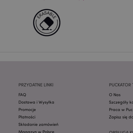
PHPSESSID
recently_viewed_pr
mage-cache-storag
PRZYDATNE LINKI
PUCKATOR 
FAQ
O Nas
recently_viewed_pr
Dostawa i Wysyłka
Szczegóły k
Promocje
Praca w Puc
Płatności
Zapisz się d
recently_compared
Składanie zamówień
recently_compared
Magazyn w Polsce
OBSŁUGA K