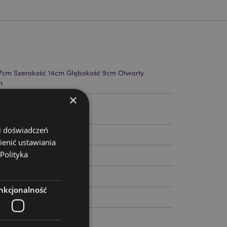
7cm Szerokość 14cm Głębokość 9cm Otwarty
m
×
135
 i doświadczeń
ienić ustawiania
Polityka
nkcjonalność