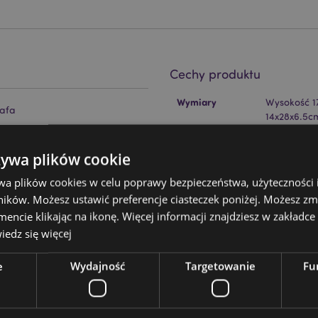
Cechy produktu
Więcej
Wymiary
Wysokość 1
informacji
rafa
14x28x6.5c
Kod Kreskowy
5055071754
alce w 30°C
żywa plików cookie
EAN
wa plików cookies w celu poprawy bezpieczeństwa, użyteczności
Ilość w kartonie
56
ików. Możesz ustawić preferencje ciasteczek poniżej. Możesz zm
cie klikając na ikonę. Więcej informacji znajdziesz w zakładce 
Waga (kg)
0.178000
edz się więcej
WYPRZEDAŻ
Nie
e
Wydajność
Targetowanie
Fu
ckator ?
Zapoznaj się z naszym
NOWOŚĆ
Nie
PROMO
aszymi obszernymi zasobami
Nie