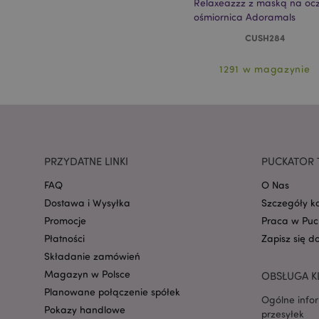
Relaxeazzz z maską na oc
ośmiornica Adoramals
PHPSESSID
CUSH284
1291 w magazynie
recently_viewed_pr
PRZYDATNE LINKI
PUCKATOR 
mage-cache-storag
FAQ
O Nas
Dostawa i Wysyłka
Szczegóły k
Promocje
Praca w Puc
recently_viewed_pr
Płatności
Zapisz się d
Składanie zamówień
recently_compared
Magazyn w Polsce
OBSŁUGA K
Planowane połączenie spółek
recently_compared
Ogólne info
Pokazy handlowe
przesyłek