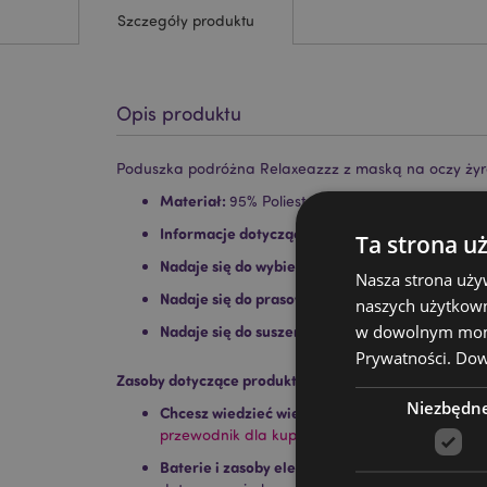
Szczegóły produktu
Opis produktu
Poduszka podróżna Relaxeazzz z maską na oczy ży
Materiał:
95% Poliester, 5% Lycra
Informacje dotyczące prania:
Można prać w pr
Ta strona u
Nadaje się do wybielania:
Nie
Nasza strona uży
Nadaje się do prasowania:
Nie
naszych użytkown
w dowolnym momen
Nadaje się do suszenia w suszarce:
Nie
Prywatności.
Dowi
Zasoby dotyczące produktów:
Niezbędn
Chcesz wiedzieć więcej na temat zakupów w Pu
przewodnik dla kupujących.
Baterie i zasoby elektryczne:
Zapoznaj się z n