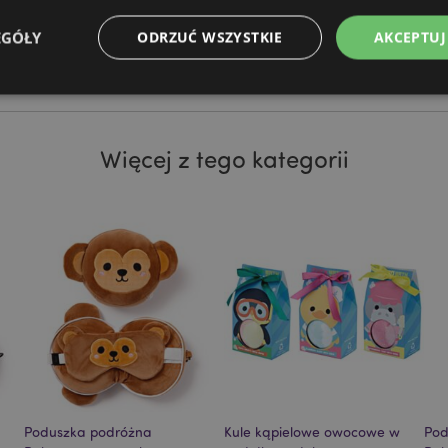
ycznych, w tym niezbędnymi
kazówkami dotyczącymi
Marka
Relaxeazzz
EGÓŁY
ODRZUĆ WSZYSTKIE
AKCEPTUJ
dzieć się więcej.
Niezbędne
Wydajność
Targetowanie
Funkcjonalność
Więcej z tego kategorii
ie pozwalają na sprawne funkcjonowanie strony. Należą do nich loginy klientów i zarz
Provider
/
Okres
Opis
Domena
przechowywania
nt
1 miesiąc
Ten plik cookie jest uż
CookieScript
Cookie-Script.com do 
.puckator.pl
preferencji dotyczącyc
na pliki cookie. Jest to
cookie Cookie-Script.co
poprawnie.
-section-
1 dzień
Ten plik cookie jest uż
Adobe Inc.
ułatwienia przechowywa
www.puckator.pl
przeglądarce, aby stron
szybciej.
Google Privacy Policy
1 dzień 16
Ten plik cookie jest uż
Adobe Inc.
Poduszka podróżna
Kule kąpielowe owocowe w
Pod
godzin
ułatwienia przechowywa
.www.puckator.pl
przeglądarce, aby stron