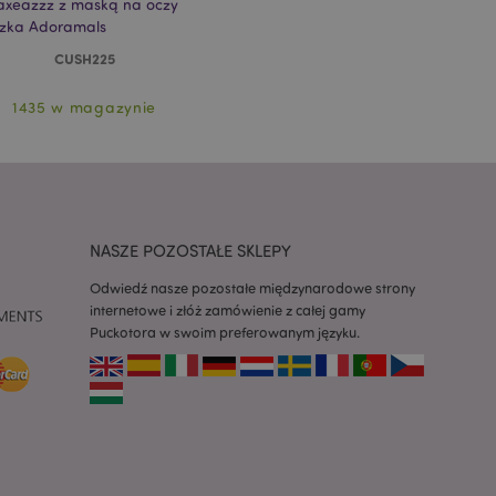
axeazzz z maską na oczy
zka Adoramals
z aplikacje oparte
CUSH225
dentyfikator
a używany do
 użytkownika.
1435 w magazynie
enerowana losowo,
być specyficzny dla
ykładem jest
zalogowanego
ronami.
atory produktów
 produktów w celu
NASZE POZOSTAŁE SKLEPY
ywany w celu
nia treści w
Odwiedź nasze pozostałe międzynarodowe strony
y ładowały się
internetowe i złóż zamówienie z całej gamy
Puckotora w swoim preferowanym języku.
atory produktów
 produktów w celu
atory produktów
ch produktów.
atory produktów
nych produktów w
i.