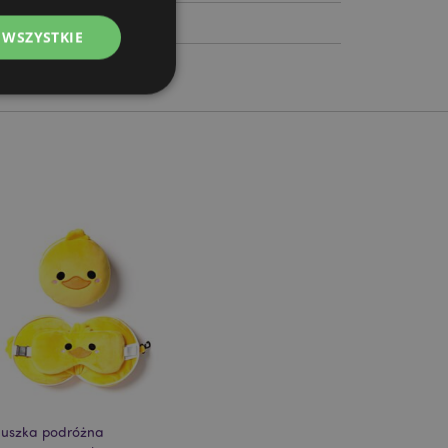
 WSZYSTKIE
ądzanie kontami.
ywany przez usługę
zapamiętywania
h zgody użytkownika
 konieczne, aby baner
m działał
ywany w celu
nia treści w
y ładowały się
ywany w celu
uszka podróżna
nia treści w
y ładowały się