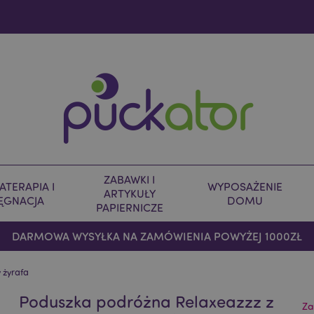
ZABAWKI I
TERAPIA I
WYPOSAŻENIE
ARTYKUŁY
LĘGNACJA
DOMU
PAPIERNICZE
DARMOWA WYSYŁKA NA ZAMÓWIENIA POWYŻEJ 1000ZŁ
 żyrafa
Poduszka podróżna Relaxeazzz z
Za