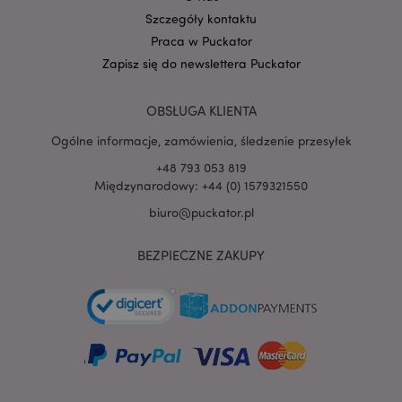
Szczegóły kontaktu
Praca w Puckator
Zapisz się do newslettera Puckator
OBSŁUGA KLIENTA
Ogólne informacje, zamówienia, śledzenie przesyłek
+48 793 053 819
Międzynarodowy: +44 (0) 1579321550
recently_viewed_product
Adobe Inc.
biuro@puckator.pl
www.puckator.pl
BEZPIECZNE ZAKUPY
mage-cache-storage
Adobe Inc.
www.puckator.pl