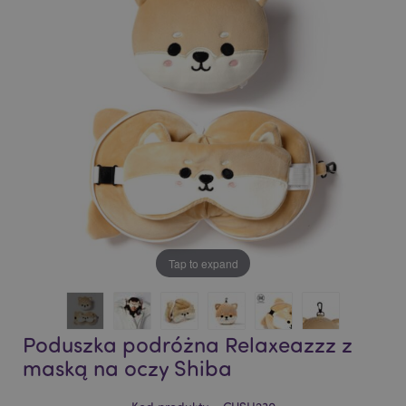
of
of
the
the
images
images
gallery
gallery
Tap to expand
Poduszka podróżna Relaxeazzz z
maską na oczy Shiba