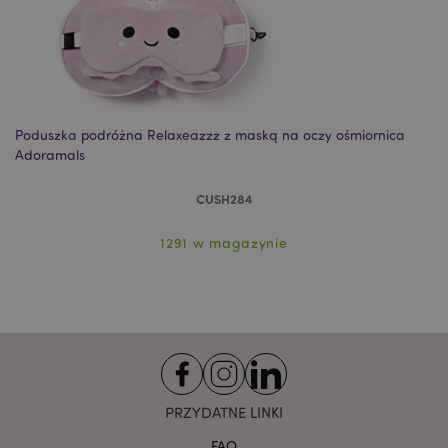
Niezbędne
Wydajność
Targetowanie
Funkcjonalność
Niezbędne pliki cookie pozwalają na sprawne
funkcjonowanie strony. Należą do nich loginy
klientów i zarządzanie kontami.
Poduszka podróżna Relaxeazzz z maską na oczy ośmiornica
Po
Provider
/
Adoramals
Nazwa
Domena
prze
CUSH284
CookieScriptConsent
1
CookieScript
.puckator.pl
1291 w magazynie
PRZYDATNE LINKI
Google
FAQ