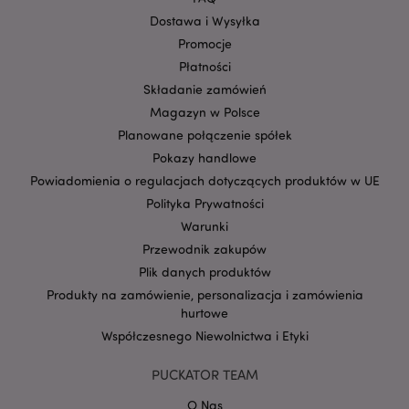
mage-cache-storage-section-
Adobe Inc.
Privacy Policy
invalidation
www.puckator.pl
Dostawa i Wysyłka
Promocje
Płatności
Składanie zamówień
Magazyn w Polsce
form_key
1 
Adobe Inc.
Planowane połączenie spółek
.www.puckator.pl
Pokazy handlowe
Powiadomienia o regulacjach dotyczących produktów w UE
Polityka Prywatności
Warunki
Przewodnik zakupów
PHPSESSID
1 
PHP.net
Plik danych produktów
.www.puckator.pl
Produkty na zamówienie, personalizacja i zamówienia
hurtowe
Współczesnego Niewolnictwa i Etyki
PUCKATOR TEAM
O Nas