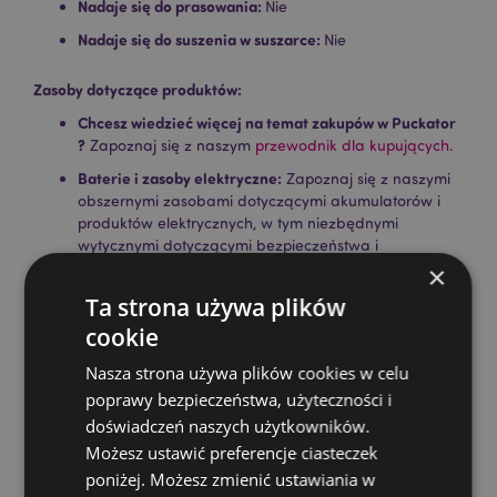
Nadaje się do prasowania:
Nie
Nadaje się do suszenia w suszarce:
Nie
Zasoby dotyczące produktów:
Chcesz wiedzieć więcej na temat zakupów w Puckator
?
Zapoznaj się z naszym
przewodnik dla kupujących.
Baterie i zasoby elektryczne:
Zapoznaj się z naszymi
obszernymi zasobami dotyczącymi akumulatorów i
produktów elektrycznych, w tym niezbędnymi
wytycznymi dotyczącymi bezpieczeństwa i
wskazówkami dotyczącymi odpowiedzialnej utylizacji.
×
Kiknij tutaj
aby dowiedzieć się więcej.
Ta strona używa plików
cookie
Cechy produktu
Nasza strona używa plików cookies w celu
Więcej
Wysokość 14cm Szerokość 15cm Głębokość 9cm
poprawy bezpieczeństwa, użyteczności i
informacji
Otwarty 15x27x7cm
doświadczeń naszych użytkowników.
5055071751387
Możesz ustawić preferencje ciasteczek
56
poniżej. Możesz zmienić ustawiania w