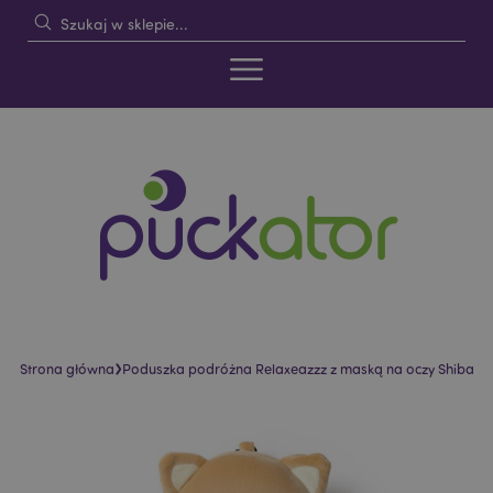
›
Strona główna
Poduszka podróżna Relaxeazzz z maską na oczy Shiba
Skip
Skip
to
to
the
the
end
beginning