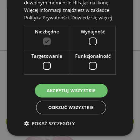
dowolnym momencie klikając na ikonę.
0.192000
Więcej informacji znajdziesz w zakładce
Nie
Polityka Prywatności.
Dowiedz się więcej
Nie
Nie
Niezbędne
Wydajność
Relaxeazzz
Targetowanie
Funkcjonalność
Więcej z tego kategorii
AKCEPTUJ WSZYSTKIE
ODRZUĆ WSZYSTKIE
POKAŻ SZCZEGÓŁY