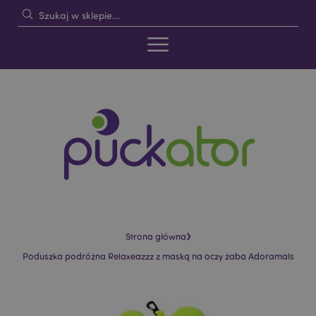
›
Strona główna
Poduszka podróżna Relaxeazzz z maską na oczy żaba Adoramals
Skip
Skip
to
to
the
the