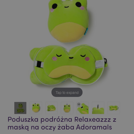
end
beginning
of
of
the
the
images
images
gallery
gallery
Tap to expand
Poduszka podróżna Relaxeazzz z
maską na oczy żaba Adoramals