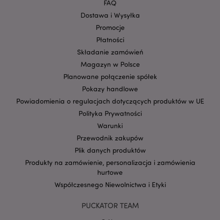
FAQ
Dostawa i Wysyłka
Promocje
Płatności
Składanie zamówień
Magazyn w Polsce
Planowane połączenie spółek
Pokazy handlowe
Powiadomienia o regulacjach dotyczących produktów w UE
Google
Polityka Prywatności
mage-cache-storage-section-
Adobe Inc.
Privacy Policy
invalidation
www.puckator.pl
Warunki
Przewodnik zakupów
Plik danych produktów
Produkty na zamówienie, personalizacja i zamówienia
hurtowe
form_key
1 
Adobe Inc.
Współczesnego Niewolnictwa i Etyki
.www.puckator.pl
PUCKATOR TEAM