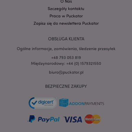
O Nas
Szczegóły kontaktu
Praca w Puckator
PHPSESSID
1 
PHP.net
Zapisz się do newslettera Puckator
.www.puckator.pl
OBSŁUGA KLIENTA
Ogólne informacje, zamówienia, śledzenie przesyłek
+48 793 053 819
Międzynarodowy: +44 (0) 1579321550
biuro@puckator.pl
BEZPIECZNE ZAKUPY