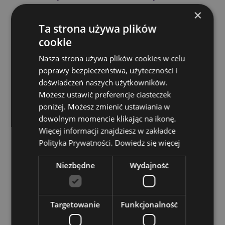
Informacje dotyczące prania:
Można prać w pralce w
×
30°C
Ta strona używa plików
Nadaje się do wybielania:
Nie
cookie
Nadaje się do prasowania:
Nie
Nasza strona używa plików cookies w celu
Nadaje się do suszenia w suszarce:
Nie
poprawy bezpieczeństwa, użyteczności i
doświadczeń naszych użytkowników.
Zasoby dotyczące produktów:
Możesz ustawić preferencje ciasteczek
Chcesz wiedzieć więcej na temat zakupów w Puckator
poniżej. Możesz zmienić ustawiania w
?
Zapoznaj się z naszym
przewodnik dla kupujących.
dowolnym momencie klikając na ikonę.
Baterie i zasoby elektryczne:
Zapoznaj się z naszymi
Więcej informacji znajdziesz w zakładce
obszernymi zasobami dotyczącymi akumulatorów i
Polityka Prywatności.
Dowiedz się więcej
produktów elektrycznych, w tym niezbędnymi
wytycznymi dotyczącymi bezpieczeństwa i
Niezbędne
Wydajność
wskazówkami dotyczącymi odpowiedzialnej utylizacji.
Kiknij tutaj
aby dowiedzieć się więcej.
Targetowanie
Funkcjonalność
Cechy produktu
Więcej
Wysokość 16cm Szerokość 14.5cm Głębokość