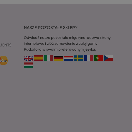
a używany do
 użytkownika.
enerowana losowo,
być specyficzny dla
ykładem jest
zalogowanego
ronami.
NASZE POZOSTAŁE SKLEPY
atory produktów
Odwiedź nasze pozostałe międzynarodowe strony
 produktów w celu
internetowe i złóż zamówienie z całej gamy
Puckotora w swoim preferowanym języku.
ywany w celu
nia treści w
y ładowały się
atory produktów
 produktów w celu
atory produktów
ch produktów.
atory produktów
nych produktów w
i.
dach i inne
tlane
ak komunikat zgody
 komunikaty o