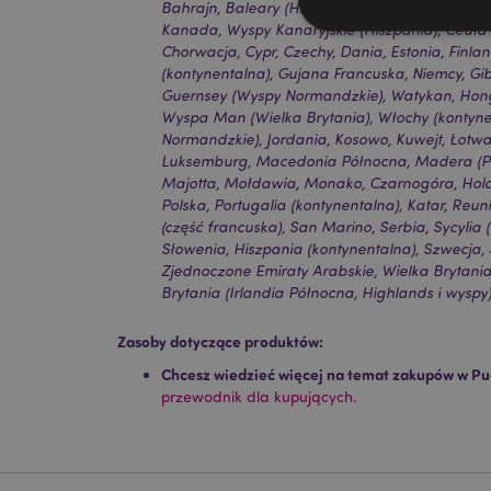
Bahrajn, Baleary (Hiszpania), Belgia, Bermudy,
Kanada, Wyspy Kanaryjskie (Hiszpania), Ceuta i 
Chorwacja, Cypr, Czechy, Dania, Estonia, Finlan
(kontynentalna), Gujana Francuska, Niemcy, Gib
Guernsey (Wyspy Normandzkie), Watykan, Hongk
Niezbędne pliki cook
Wyspa Man (Wielka Brytania), Włochy (kontynen
Normandzkie), Jordania, Kosowo, Kuwejt, Łotwa, 
Nazwa
Luksemburg, Macedonia Północna, Madera (Por
Majotta, Mołdawia, Monako, Czarnogóra, Hola
CookieScriptConse
Polska, Portugalia (kontynentalna), Katar, Reu
(część francuska), San Marino, Serbia, Sycylia 
Słowenia, Hiszpania (kontynentalna), Szwecja, 
Zjednoczone Emiraty Arabskie, Wielka Brytania
Brytania (Irlandia Północna, Highlands i wyspy
mage-cache-storage
invalidation
Zasoby dotyczące produktów:
Chcesz wiedzieć więcej na temat zakupów w Pu
form_key
przewodnik dla kupujących.
PHPSESSID