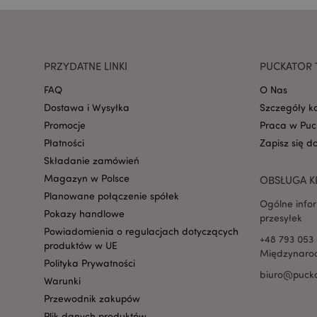
PRZYDATNE LINKI
PUCKATOR 
recently_viewed_pr
FAQ
O Nas
Dostawa i Wysyłka
Szczegóły k
mage-cache-storag
Promocje
Praca w Puc
Płatności
Zapisz się d
Składanie zamówień
recently_viewed_pr
Magazyn w Polsce
OBSŁUGA K
Planowane połączenie spółek
Ogólne info
recently_compared
Pokazy handlowe
przesyłek
Powiadomienia o regulacjach dotyczących
+48 793 053 
recently_compared
produktów w UE
Międzynarod
Polityka Prywatności
biuro@pucka
Warunki
mage-messages
Przewodnik zakupów
Plik danych produktów