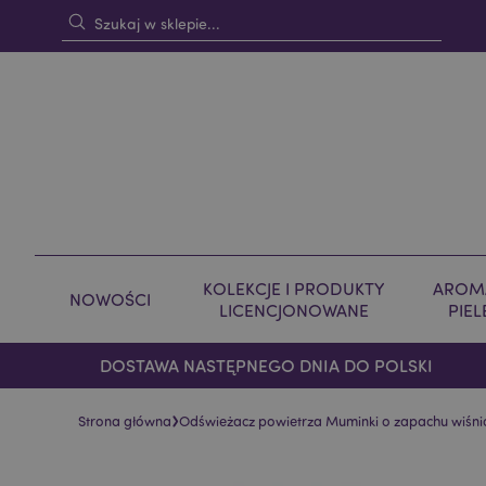
KOLEKCJE I PRODUKTY
AROMA
NOWOŚCI
LICENCJONOWANE
PIE
DOSTAWA NASTĘPNEGO DNIA DO POLSKI
›
Strona główna
Odświeżacz powietrza Muminki o zapachu wiśn
Skip
Skip
to
to