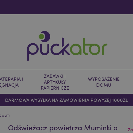
ZABAWKI I
TERAPIA I
WYPOSAŻENIE
ARTYKUŁY
LĘGNACJA
DOMU
PAPIERNICZE
DARMOWA WYSYŁKA NA ZAMÓWIENIA POWYŻEJ 1000ZŁ
iowym
Odświeżacz powietrza Muminki o
Za