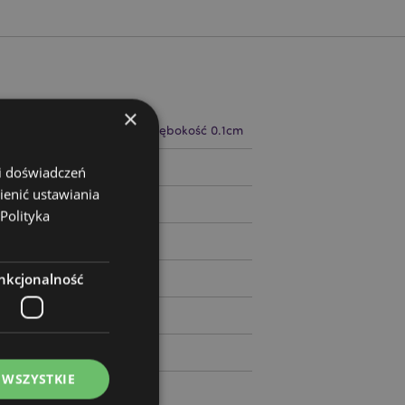
×
 10.5cm Szerokość 5.5cm Głębokość 0.1cm
07939
 i doświadczeń
ienić ustawiania
Polityka
nkcjonalność
 WSZYSTKIE