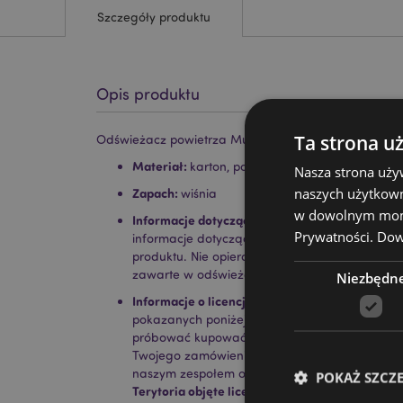
Szczegóły produktu
Opis produktu
Ta strona u
Odświeżacz powietrza Muminki o zapachu wiśniowy
Materiał:
karton, polipropylen, elastyczny, chł
Nasza strona uży
naszych użytkown
Zapach:
wiśnia
w dowolnym momen
Informacje dotyczące bezpieczeństwa:
Trzymaj
Prywatności.
Dowi
informacje dotyczące bezpieczeństwa i zapa
produktu. Nie opieraj się ani nie opieraj o żad
zawarte w odświeżaczu powietrza mogą powo
Niezbędn
Informacje o licencji:
Ten produkt jest w pełni l
pokazanych poniżej. Jeśli znajdujesz się poza 
próbować kupować tego produktu; jeśli to zrobi
Twojego zamówienia. Jeśli potrzebujesz więcej i
naszym zespołem obsługi klienta.
POKAŻ SZCZ
Terytoria objęte licencją:
Wyspy Alandzkie, Alban