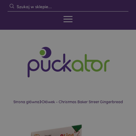
›
Strona główna
Ołówek - Christmas Baker Street Gingerbread
Skip
Skip
to
to
the
the
end
beginning