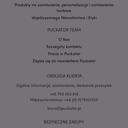
.www.puckator.pl
Produkty na zamówienie, personalizacja i zamówienia
hurtowe
Współczesnego Niewolnictwa i Etyki
PUCKATOR TEAM
PHPSESSID
1 
PHP.net
O Nas
.www.puckator.pl
Szczegóły kontaktu
Praca w Puckator
Zapisz się do newslettera Puckator
OBSŁUGA KLIENTA
Ogólne informacje, zamówienia, śledzenie przesyłek
+48 793 053 819
Międzynarodowy: +44 (0) 1579321550
biuro@puckator.pl
BEZPIECZNE ZAKUPY