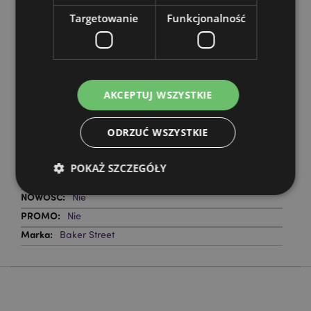
Targetowanie
Funkcjonalność
Cechy produktu
AKCEPTUJ WSZYSTKIE
Więcej
Wysokość 15cm Szerokość 2.5cm Głębokość 1cm
informacji
5055071797330
ODRZUĆ WSZYSTKIE
720
0.018000
POKAŻ SZCZEGÓŁY
Nie
Nie
Nie
Niezbędne
Wydajność
Targetowanie
Baker Street
Funkcjonalność
Niezbędne pliki cookie pozwalają na sprawne
funkcjonowanie strony. Należą do nich loginy
klientów i zarządzanie kontami.