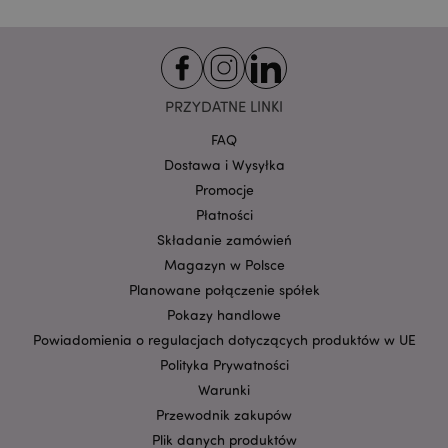
Provider
/
Nazwa
Domena
prze
CookieScriptConsent
1
CookieScript
.puckator.pl
PRZYDATNE LINKI
FAQ
Dostawa i Wysyłka
Promocje
Płatności
Składanie zamówień
Magazyn w Polsce
Google
Planowane połączenie spółek
mage-cache-storage-section-
Adobe Inc.
Privacy Policy
invalidation
www.puckator.pl
Pokazy handlowe
Powiadomienia o regulacjach dotyczących produktów w UE
Polityka Prywatności
Warunki
Przewodnik zakupów
Plik danych produktów
form_key
1 
Adobe Inc.