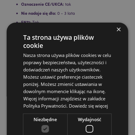
Oznaczenie CE/UKCA:
tak
Nie nadaje się dla:
0 - 3 lata
EN71:
Tak
×
Informacje o produkcie:
Wieczne ołówki wykonane są
Ta strona używa plików
z grafitu pod ciśnieniem izostatycznym, super
twardego grafitu, który jest tak wytrzymały, że
cookie
końcówka odkłada na raz tylko niewielką ilość na
Nasza strona używa plików cookies w celu
papier, dzięki czemu końcówka się nie wykorzystuje.
Można go wycierać gumką jak zwykły ołówek, ale
poprawy bezpieczeństwa, użyteczności i
nigdy nie będzie wymagał temperowania. Kliknij
doświadczeń naszych użytkowników.
górę, aby zwolnić końcówkę.
Możesz ustawić preferencje ciasteczek
Sezonowe produkty/okazje świąteczne:
Boże
poniżej. Możesz zmienić ustawiania w
Narodzenie
dowolnym momencie klikając na ikonę.
Więcej informacji znajdziesz w zakładce
Zasoby dotyczące produktów:
Polityka Prywatności.
Dowiedz się więcej
Chcesz wiedzieć więcej na temat zakupów w Puckator
?
Zapoznaj się z naszym
przewodnik dla kupujących.
Niezbędne
Wydajność