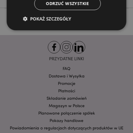
ODRZUĆ WSZYSTKIE
POKAŻ SZCZEGÓŁY
Niezbędne
Wydajność
Targetowanie
Funkcjonalność
PRZYDATNE LINKI
Niezbędne pliki cookie pozwalają na sprawne
funkcjonowanie strony. Należą do nich loginy
FAQ
klientów i zarządzanie kontami.
Dostawa i Wysyłka
Provider
/
Nazwa
Promocje
Domena
prze
Płatności
CookieScriptConsent
1
CookieScript
Składanie zamówień
.puckator.pl
Magazyn w Polsce
Planowane połączenie spółek
Pokazy handlowe
Powiadomienia o regulacjach dotyczących produktów w UE