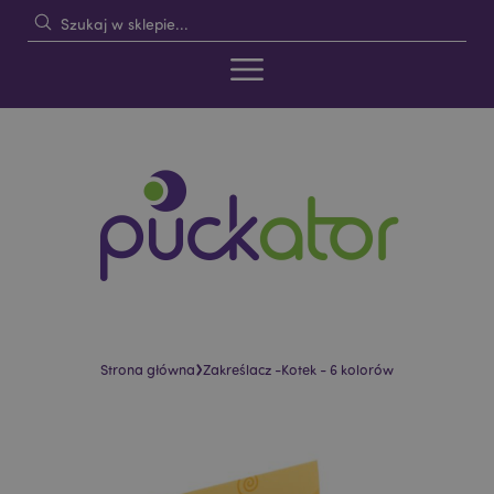
›
Strona główna
Zakreślacz -Kotek - 6 kolorów
Skip
Skip
to
to
the
the
end
beginning