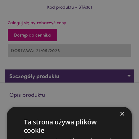
Kod produktu - STA381
Zaloguj się by zobaczyć ceny
Dostęp do cennika
DOSTAWA: 21/09/2026
Szczegóły produktu
Opis produktu
Zakreślacz -Kotek - 6 kolorów
×
Materiał:
Plastik (ABS)
Ta strona używa plików
Oznaczenie CE/UKCA:
cookie
Tak
Nie Odpowiedni dla:
0–3 lat