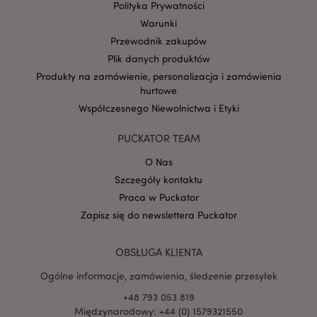
Polityka Prywatności
Warunki
Przewodnik zakupów
Plik danych produktów
Google
Produkty na zamówienie, personalizacja i zamówienia
mage-cache-storage-section-
Adobe Inc.
Privacy Policy
hurtowe
invalidation
www.puckator.pl
Współczesnego Niewolnictwa i Etyki
PUCKATOR TEAM
O Nas
Szczegóły kontaktu
form_key
1 
Adobe Inc.
.www.puckator.pl
Praca w Puckator
Zapisz się do newslettera Puckator
OBSŁUGA KLIENTA
Ogólne informacje, zamówienia, śledzenie przesyłek
PHPSESSID
1 
PHP.net
.www.puckator.pl
+48 793 053 819
Międzynarodowy: +44 (0) 1579321550