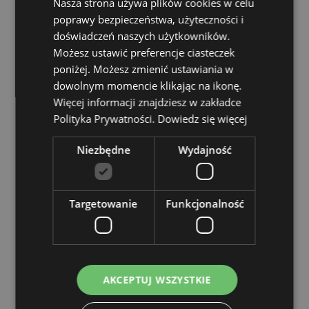
Nasza strona używa plików cookies w celu
EN71:
poprawy bezpieczeństwa, użyteczności i
Tak
doświadczeń naszych użytkowników.
Colours Available:
Pink, Orange, Yellow, Green,
Możesz ustawić preferencje ciasteczek
Turquoise, Purple
poniżej. Możesz zmienić ustawiania w
Zasoby dotyczące produktów:
dowolnym momencie klikając na ikonę.
Więcej informacji znajdziesz w zakładce
Chcesz wiedzieć więcej na temat zakupów w Puckator
Polityka Prywatności.
Dowiedz się więcej
?
Zapoznaj się z naszym
przewodnik dla kupujących.
Niezbędne
Wydajność
Cechy produktu
Więcej
Wysokość 7cm Szerokość 2.5cm Głębokość 2cm
informacji
Targetowanie
5055071507625
Funkcjonalność
720
0.020000
Nie
Nie
AKCEPTUJ WSZYSTKIE
Nie