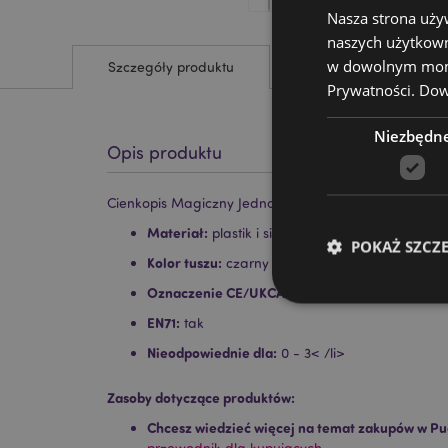
Nasza strona uży
naszych użytkown
w dowolnym momen
Szczegóły produktu
Prywatności.
Dowi
Niezbędn
Opis produktu
Cienkopis Magiczny Jednorożec
Materiał:
plastik i silikon
POKAŻ SZCZ
Kolor tuszu:
czarny (cienka końcówka)
Oznaczenie CE/UKCA:
tak
EN71:
tak
Nieodpowiednie dla:
0 - 3< /li>
Niezbędne pliki cook
Zasoby dotyczące produktów:
Nazwa
Chcesz wiedzieć więcej na temat zakupów w Pu
przewodnik dla kupujących.