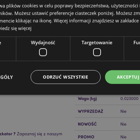
wa plików cookies w celu poprawy bezpieczeństwa, użyteczności
ików. Możesz ustawić preferencje ciasteczek poniżej. Możesz zm
cie klikając na ikonę. Więcej informacji znajdziesz w zakładce 
edz się więcej
e
Wydajność
Targetowanie
Fu
Cechy produktu
Więcej
Wymiary
Wysokość
informacji
Kod Kreskowy EAN
50550717
EGÓŁY
ODRZUĆ WSZYSTKIE
AKCEPTUJ
Ilość w kartonie
576
Waga (kg)
0.023000
Niezbędne
Wydajność
Targetowanie
Funkcjonalność
WYPRZEDAŻ
Nie
ie pozwalają na sprawne funkcjonowanie strony. Należą do nich loginy klientów i zarz
NOWOŚĆ
Nie
Provider
/
Okres
Opis
ckator ?
Zapoznaj się z naszym
Domena
przechowywania
PROMO
Nie