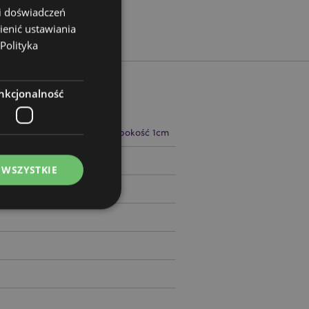
 i doświadczeń
ienić ustawiania
Polityka
nkcjonalność
 23cm Szerokość 2.5cm Głębokość 1cm
89465
 WSZYSTKIE
ądzanie kontami.