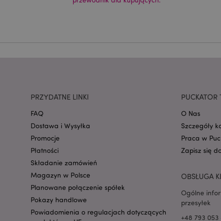
CookieScriptConse
mage-cache-storage
invalidation
form_key
PRZYDATNE LINKI
PUCKATOR 
FAQ
O Nas
PHPSESSID
Dostawa i Wysyłka
Szczegóły k
Promocje
Praca w Puc
Płatności
Zapisz się d
Składanie zamówień
Magazyn w Polsce
OBSŁUGA K
Planowane połączenie spółek
Ogólne info
recently_viewed_pr
Pokazy handlowe
przesyłek
Powiadomienia o regulacjach dotyczących
+48 793 053 
mage-cache-storag