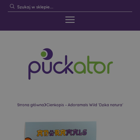
›
Strona główna
Cienkopis - Adoramals Wild ’Dzika natura’
Skip
Skip
to
to
the
the
end
beginning