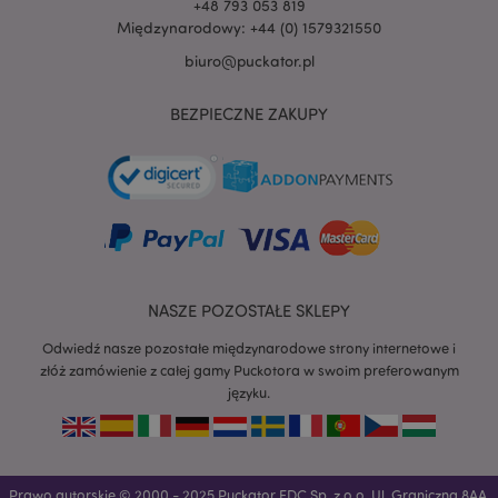
+48 793 053 819
Międzynarodowy: +44 (0) 1579321550
biuro@puckator.pl
BEZPIECZNE ZAKUPY
NASZE POZOSTAŁE SKLEPY
Odwiedź nasze pozostałe międzynarodowe strony internetowe i
złóż zamówienie z całej gamy Puckotora w swoim preferowanym
języku.
recently_viewed_product
Adobe Inc.
www.puckator.pl
Prawo autorskie © 2000 - 2025 Puckator EDC Sp. z o.o. Ul. Graniczna 8AA,