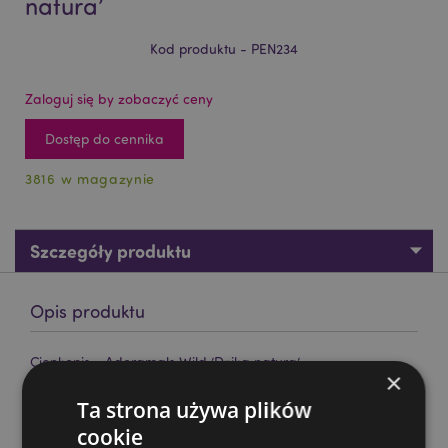
natura’
Kod produktu - PEN234
Zaloguj się by zobaczyć ceny
Dostęp do cennika
3816 w magazynie
Szczegóły produktu
Opis produktu
Cienkopis - Adoramals Wild ’Dzika natura’
×
Materiał:
Plastik, Silikon
Ta strona używa plików
Kolory tuszu:
Czarny
cookie