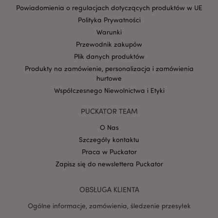
Powiadomienia o regulacjach dotyczących produktów w UE
Polityka Prywatności
Warunki
Przewodnik zakupów
Plik danych produktów
Google
mage-cache-storage-section-
Adobe Inc.
Produkty na zamówienie, personalizacja i zamówienia
Privacy Policy
invalidation
www.puckator.pl
hurtowe
Współczesnego Niewolnictwa i Etyki
PUCKATOR TEAM
O Nas
form_key
1 
Adobe Inc.
Szczegóły kontaktu
.www.puckator.pl
Praca w Puckator
Zapisz się do newslettera Puckator
OBSŁUGA KLIENTA
PHPSESSID
1 
PHP.net
Ogólne informacje, zamówienia, śledzenie przesyłek
.www.puckator.pl