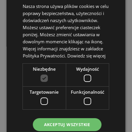
Oznaczenie CE:
Tak
Nasza strona używa plików cookies w celu
Nieodpowiednie dla:
0 - 3 Lat
poprawy bezpieczeństwa, użyteczności i
EN71:
Tak
doświadczeń naszych użytkowników.
Możesz ustawić preferencje ciasteczek
Zasoby dotyczące produktów:
poniżej. Możesz zmienić ustawiania w
Chcesz wiedzieć więcej na temat zakupów w Puckator
dowolnym momencie klikając na ikonę.
?
Zapoznaj się z naszym
przewodnik dla kupujących.
Więcej informacji znajdziesz w zakładce
Polityka Prywatności.
Dowiedz się więcej
Cechy produktu
Niezbędne
Wydajność
Więcej
Wysokość 19cm Szerokość 2 - 3.5cm Głębokość
informacji
2cm
5055071786198
Targetowanie
Funkcjonalność
720
0.023000
Nie
Nie
AKCEPTUJ WSZYSTKIE
Nie