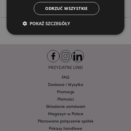
Adoramals
ODRZUĆ WSZYSTKIE
POKAŻ SZCZEGÓŁY
Niezbędne
Wydajność
Targetowanie
Funkcjonalność
Niezbędne pliki cookie pozwalają na sprawne
PRZYDATNE LINKI
funkcjonowanie strony. Należą do nich loginy
klientów i zarządzanie kontami.
FAQ
Provider
/
Dostawa i Wysyłka
Nazwa
Domena
prze
Promocje
CookieScriptConsent
1
CookieScript
Płatności
.puckator.pl
Składanie zamówień
Magazyn w Polsce
Planowane połączenie spółek
Pokazy handlowe