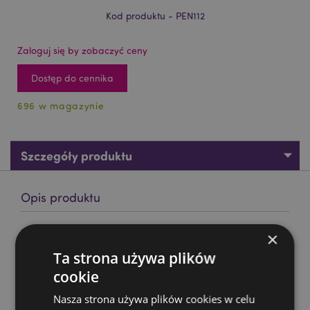
Kod produktu - PEN112
Zaloguj się by zobaczyć ceny
Dostęp do cennika
696 w magazynie
Szczegóły produktu
Opis produktu
Długopis z czaszką - Bokser
×
Materiał:
Plastik
Ta strona używa plików
Kolory tuszu:
cookie
Niebieski
Oznaczenie CE:
Tak
Nasza strona używa plików cookies w celu