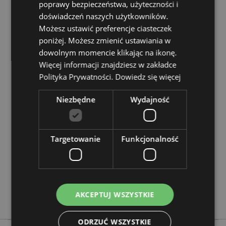
Nieodpowiednie dla:
poprawy bezpieczeństwa, użyteczności i
0 - 3 Lat
doświadczeń naszych użytkowników.
EN71:
Tak
Możesz ustawić preferencje ciasteczek
poniżej. Możesz zmienić ustawiania w
Zasoby dotyczące produktów:
dowolnym momencie klikając na ikonę.
Chcesz wiedzieć więcej na temat zakupów w Puckator
Więcej informacji znajdziesz w zakładce
?
Zapoznaj się z naszym
przewodnik dla kupujących.
Polityka Prywatności.
Dowiedz się więcej
Cechy produktu
Niezbędne
Wydajność
Więcej
Wysokość 18cm Szerokość 3cm Głębokość 4cm
informacji
5055071731969
Targetowanie
Funkcjonalność
480
0.038000
Nie
Nie
AKCEPTUJ WSZYSTKIE
Nie
ODRZUĆ WSZYSTKIE