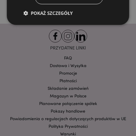
POKAŻ SZCZEGÓŁY
Niezbędne
Wydajność
Targetowanie
Funkcjonalność
PRZYDATNE LINKI
Niezbędne pliki cookie pozwalają na sprawne
FAQ
funkcjonowanie strony. Należą do nich loginy
Dostawa i Wysyłka
klientów i zarządzanie kontami.
Promocje
Provider
/
Nazwa
Płatności
Domena
prze
Składanie zamówień
CookieScriptConsent
1
CookieScript
.puckator.pl
Magazyn w Polsce
Planowane połączenie spółek
Pokazy handlowe
Powiadomienia o regulacjach dotyczących produktów w UE
Polityka Prywatności
Warunki