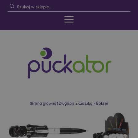
›
Strona główna
Długopis z czaszką - Bokser
Skip
Skip
to
to
the
the
end
beginning