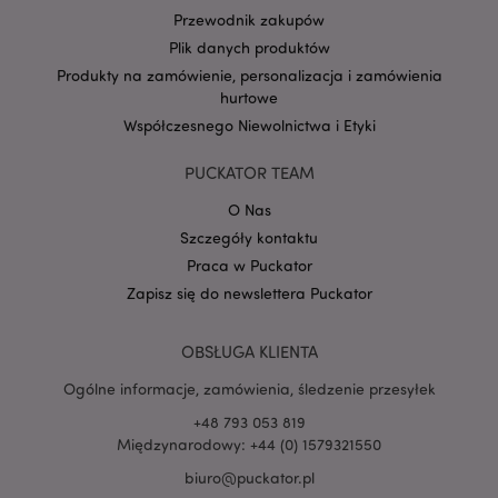
Przewodnik zakupów
Plik danych produktów
Produkty na zamówienie, personalizacja i zamówienia
Google
hurtowe
mage-cache-storage-section-
Adobe Inc.
Privacy Policy
Współczesnego Niewolnictwa i Etyki
invalidation
www.puckator.pl
PUCKATOR TEAM
O Nas
Szczegóły kontaktu
Praca w Puckator
form_key
1 
Adobe Inc.
.www.puckator.pl
Zapisz się do newslettera Puckator
OBSŁUGA KLIENTA
Ogólne informacje, zamówienia, śledzenie przesyłek
+48 793 053 819
PHPSESSID
1 
PHP.net
.www.puckator.pl
Międzynarodowy: +44 (0) 1579321550
biuro@puckator.pl