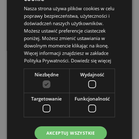
skończy się pierwszy kolor, rozpoczyna się następny.
Nasza strona używa plików cookies w celu
Oznaczenie CE/UKCA:
Tak
poprawy bezpieczeństwa, użyteczności i
EN71:
doświadczeń naszych użytkowników.
Tak
Możesz ustawić preferencje ciasteczek
Nie nadaje się do :
0–3 lata
poniżej. Możesz zmienić ustawiania w
dowolnym momencie klikając na ikonę.
Zasoby dotyczące produktów:
Więcej informacji znajdziesz w zakładce
Chcesz wiedzieć więcej na temat zakupów w Puckator
Polityka Prywatności.
Dowiedz się więcej
?
Zapoznaj się z naszym
przewodnik dla kupujących.
Niezbędne
Wydajność
Cechy produktu
Więcej
Wysokość 20.5cm Szerokość 2cm Głębokość
informacji
2.5cm
Targetowanie
Funkcjonalność
5055071796463
576
0.020000
Nie
AKCEPTUJ WSZYSTKIE
Nie