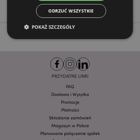
Nie
ODRZUĆ WSZYSTKIE
POKAŻ SZCZEGÓŁY
Niezbędne
Wydajność
Targetowanie
Funkcjonalność
Niezbędne pliki cookie pozwalają na sprawne
PRZYDATNE LINKI
funkcjonowanie strony. Należą do nich loginy
klientów i zarządzanie kontami.
FAQ
Provider
/
Nazwa
Dostawa i Wysyłka
Domena
prze
Promocje
CookieScriptConsent
1
CookieScript
Płatności
.puckator.pl
Składanie zamówień
Magazyn w Polsce
Planowane połączenie spółek