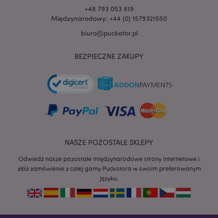
+48 793 053 819
Międzynarodowy: +44 (0) 1579321550
biuro@puckator.pl
BEZPIECZNE ZAKUPY
NASZE POZOSTAŁE SKLEPY
Odwiedź nasze pozostałe międzynarodowe strony internetowe i
złóż zamówienie z całej gamy Puckotora w swoim preferowanym
języku.
recently_viewed_product
Adobe Inc.
www.puckator.pl