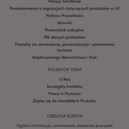
Pokazy handlowe
Powiadomienia o regulacjach dotyczących produktów w UE
Polityka Prywatności
Warunki
Przewodnik zakupów
Plik danych produktów
Google
mage-cache-storage-section-
Adobe Inc.
Privacy Policy
Produkty na zamówienie, personalizacja i zamówienia
invalidation
www.puckator.pl
hurtowe
Współczesnego Niewolnictwa i Etyki
PUCKATOR TEAM
O Nas
form_key
1 
Adobe Inc.
Szczegóły kontaktu
.www.puckator.pl
Praca w Puckator
Zapisz się do newslettera Puckator
OBSŁUGA KLIENTA
PHPSESSID
1 
PHP.net
Ogólne informacje, zamówienia, śledzenie przesyłek
.www.puckator.pl