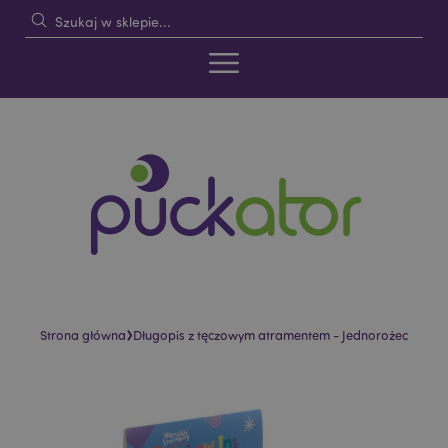
›
Strona główna
Długopis z tęczowym atramentem - Jednorożec
Skip
Skip
to
to
the
the
end
beginning