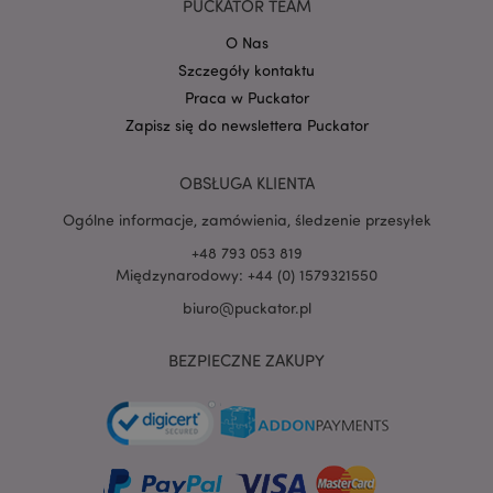
PUCKATOR TEAM
O Nas
Szczegóły kontaktu
Praca w Puckator
Zapisz się do newslettera Puckator
OBSŁUGA KLIENTA
Ogólne informacje, zamówienia, śledzenie przesyłek
+48 793 053 819
Międzynarodowy: +44 (0) 1579321550
recently_viewed_product
Adobe Inc.
www.puckator.pl
biuro@puckator.pl
BEZPIECZNE ZAKUPY
mage-cache-storage
Adobe Inc.
www.puckator.pl