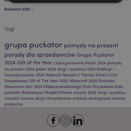
Marzec 2022
Luti 2022
Listopad 2021
Lipiec 2021
Kwiecień 2021
Niezbędne
Wydajność
Targetowanie
Funkcjonalność
Tagi
Niezbędne pliki cookie pozwalają na sprawne
funkcjonowanie strony. Należą do nich loginy
grupa puckator
klientów i zarządzanie kontami.
pomysły na prezent
Provider
/
porady dla sprzedawców
Grupa Puckator
Nazwa
Domena
prze
2024
Gift of the Year
Licencjonowane Marki 2024
pomysły
CookieScriptConsent
1
CookieScript
na prezent 2024
jesień 2024
targi I wysatwy 2024
Kolekcje i
.puckator.pl
Licencjonowane 2024
Valencia
Nowości I Trendy
Simon's Cat
Swapseazzz
Gift of The Year 2025
Minecraft 2025
Puckator
Showroom
lato 2024
Międzynarodowego Dnia Przytulania Kota
puckator
Relaxeazzz
People'sChoice
wiosna 2024
targi i wysatwy
nowości
wiosna
akcje charytatywne
artykuły ekologiczne
nuevos
productos