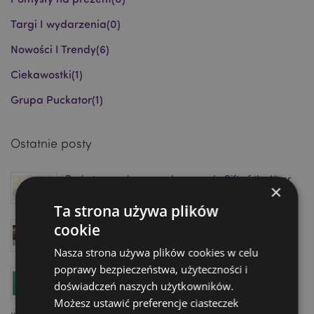
Targi I wydarzenia
(0)
Nowości I Trendy
(6)
Ciekawostki
(1)
Grupa Puckator
(1)
Ostatnie posty
Puckator nominowany do nagrody Gift of the Year
×
2026
Luti 04, 2026
Ta strona używa plików
cookie
Odwiedź Showroom Homexpo Puckator w Paryżu –
Zarezerwuj swoją wizytę już dziś!
Nasza strona używa plików cookies w celu
Kwiecień 11, 2025
poprawy bezpieczeństwa, użyteczności i
Zwiększ swoją sprzedaż dzięki gamie produktów
doświadczeń naszych użytkowników.
Minecraft firmy Puckator – w sam raz na premierę
Możesz ustawić preferencje ciasteczek
filmu!