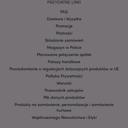
PRZYDATNE LINKI
Google
mage-cache-storage-section-
Adobe Inc.
Privacy Policy
FAQ
invalidation
www.puckator.pl
Dostawa i Wysyłka
Promocje
Płatności
Składanie zamówień
Magazyn w Polsce
form_key
1 
Adobe Inc.
.www.puckator.pl
Planowane połączenie spółek
Pokazy handlowe
Powiadomienia o regulacjach dotyczących produktów w UE
Polityka Prywatności
Warunki
PHPSESSID
1 
PHP.net
Przewodnik zakupów
.www.puckator.pl
Plik danych produktów
Produkty na zamówienie, personalizacja i zamówienia
hurtowe
Współczesnego Niewolnictwa i Etyki