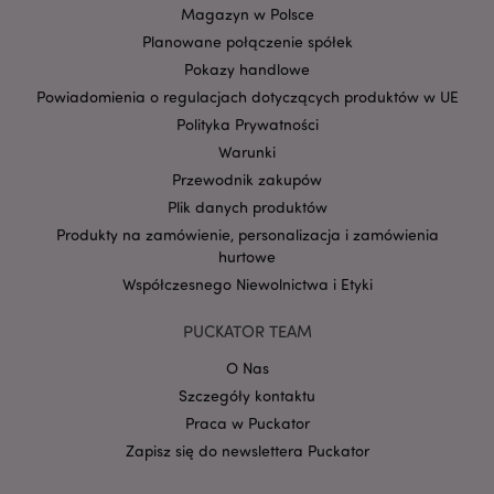
Magazyn w Polsce
Planowane połączenie spółek
Pokazy handlowe
Powiadomienia o regulacjach dotyczących produktów w UE
Polityka Prywatności
Warunki
Google
Przewodnik zakupów
mage-cache-storage-section-
Adobe Inc.
Privacy Policy
invalidation
Plik danych produktów
www.puckator.pl
Produkty na zamówienie, personalizacja i zamówienia
hurtowe
Współczesnego Niewolnictwa i Etyki
PUCKATOR TEAM
form_key
1 
Adobe Inc.
.www.puckator.pl
O Nas
Szczegóły kontaktu
Praca w Puckator
Zapisz się do newslettera Puckator