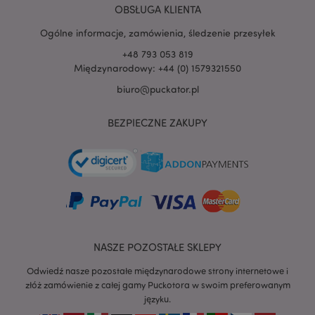
PHPSESSID
1 
PHP.net
OBSŁUGA KLIENTA
.www.puckator.pl
Ogólne informacje, zamówienia, śledzenie przesyłek
+48 793 053 819
Międzynarodowy: +44 (0) 1579321550
biuro@puckator.pl
BEZPIECZNE ZAKUPY
NASZE POZOSTAŁE SKLEPY
Odwiedź nasze pozostałe międzynarodowe strony internetowe i
recently_viewed_product
Adobe Inc.
złóż zamówienie z całej gamy Puckotora w swoim preferowanym
www.puckator.pl
języku.