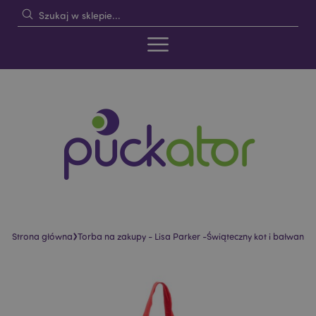
›
Strona główna
Torba na zakupy - Lisa Parker -Świąteczny kot i bałwan
Skip
Skip
to
to
the
the
end
beginning