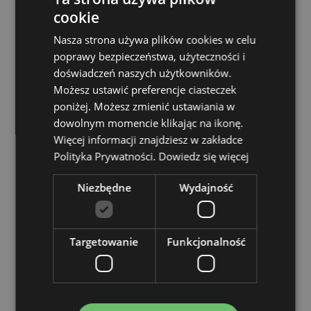
Nadaje się do suszenia w suszarce bębnowej:
Nie
cookie
Nadaje się do prasowania:
Nie
Nasza strona używa plików cookies w celu
Informacje o licencji:
Ten produkt jest w pełni
poprawy bezpieczeństwa, użyteczności i
licencjonowany i może być sprzedawany na całym
doświadczeń naszych użytkowników.
świecie.
Możesz ustawić preferencje ciasteczek
Sezonowe produkty/okazje świąteczne:
Boże
poniżej. Możesz zmienić ustawiania w
Narodzenie
dowolnym momencie klikając na ikonę.
Więcej informacji znajdziesz w zakładce
Zasoby dotyczące produktów:
Polityka Prywatności.
Dowiedz się więcej
Chcesz wiedzieć więcej na temat zakupów w Puckator
?
Zapoznaj się z naszym
przewodnik dla kupujących.
Niezbędne
Wydajność
Cechy produktu
Więcej
Wysokość 40cm Szerokość 33cm Głębokość 17cm
Targetowanie
Funkcjonalność
informacji
5055071515552
100
0.084000