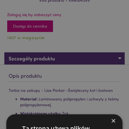
Kod produktu - XNWBAG99
Zaloguj się by zobaczyć ceny
Dostęp do cennika
1607 w magazynie
Szczegóły produktu
Opis produktu
Torba na zakupy - Lisa Parker -Świąteczny kot i bałwan
Materiał:
Laminowany polipropylen i uchwyty z taśmy
polipropylenowej
Wielokrotnego użytku:
Tak
×
Nadaje się do wybielania:
Nie
Ta strona używa plików