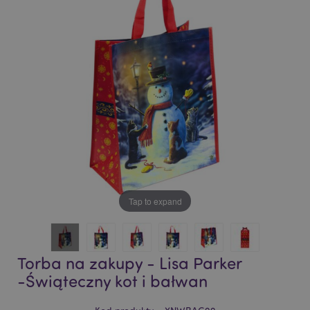
of
of
the
the
images
images
gallery
gallery
Tap to expand
Torba na zakupy - Lisa Parker
-Świąteczny kot i bałwan