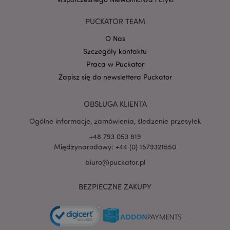
PUCKATOR TEAM
O Nas
Szczegóły kontaktu
PHPSESSID
1 
PHP.net
.www.puckator.pl
Praca w Puckator
Zapisz się do newslettera Puckator
OBSŁUGA KLIENTA
Ogólne informacje, zamówienia, śledzenie przesyłek
+48 793 053 819
Międzynarodowy: +44 (0) 1579321550
biuro@puckator.pl
BEZPIECZNE ZAKUPY