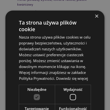
kwarcowy
Wymagane baterie:
2 x LR44
×
Baterie w zestawie:
Tak
Ta strona używa plików
Sezonowe produkty/okazje świąteczne:
Boże
cookie
Narodzenie
Nasza strona używa plików cookies w celu
Zasoby dotyczące produktów:
poprawy bezpieczeństwa, użyteczności i
doświadczeń naszych użytkowników.
Chcesz wiedzieć więcej na temat zakupów w Puckator
?
Możesz ustawić preferencje ciasteczek
Zapoznaj się z naszym
przewodnik dla kupujących.
poniżej. Możesz zmienić ustawiania w
Baterie i zasoby elektryczne:
Zapoznaj się z naszymi
dowolnym momencie klikając na ikonę.
obszernymi zasobami dotyczącymi akumulatorów i
produktów elektrycznych, w tym niezbędnymi
Więcej informacji znajdziesz w zakładce
wytycznymi dotyczącymi bezpieczeństwa i
Polityka Prywatności.
Dowiedz się więcej
wskazówkami dotyczącymi odpowiedzialnej utylizacji.
Kiknij tutaj
aby dowiedzieć się więcej.
Niezbędne
Wydajność
Targetowanie
Funkcjonalność