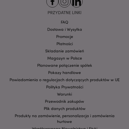
CookieScriptConsent
1
CookieScript
.puckator.pl
PRZYDATNE LINKI
FAQ
Dostawa i Wysyłka
Promocje
Płatności
Składanie zamówień
Magazyn w Polsce
Planowane połączenie spółek
Pokazy handlowe
Google
mage-cache-storage-section-
Adobe Inc.
Privacy Policy
Powiadomienia o regulacjach dotyczących produktów w UE
invalidation
www.puckator.pl
Polityka Prywatności
Warunki
Przewodnik zakupów
Plik danych produktów
Produkty na zamówienie, personalizacja i zamówienia
form_key
1 
Adobe Inc.
hurtowe
.www.puckator.pl
Współczesnego Niewolnictwa i Etyki