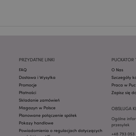
CookieScriptConse
mage-cache-storage
invalidation
form_key
PRZYDATNE LINKI
PUCKATOR 
FAQ
O Nas
PHPSESSID
Dostawa i Wysyłka
Szczegóły k
Promocje
Praca w Puc
Płatności
Zapisz się d
Składanie zamówień
Magazyn w Polsce
OBSŁUGA K
Planowane połączenie spółek
Ogólne info
recently_viewed_pr
Pokazy handlowe
przesyłek
Powiadomienia o regulacjach dotyczących
+48 793 053 
mage-cache-storag