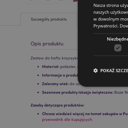
Nasza strona uży
naszych użytkown
w dowolnym momen
Szczegóły produktu
Prywatności.
Dowi
Niezbędn
Opis produktu
Zestaw do haftu krzyrzykowego z serii Christmas Jin
Materiał:
poliester, drewno, plastik
POKAŻ SZCZ
Informacje o produkcie:
To nie jest zabawka.
Zalecany wiek:
do ustalenia
Sezonowe produkty/okazje świąteczne:
Boże N
Zasoby dotyczące produktów:
Niezbędne pliki cook
Chcesz wiedzieć więcej na temat zakupów w Pu
przewodnik dla kupujących.
Nazwa