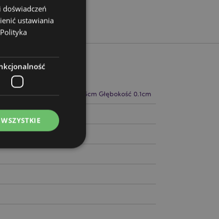
 i doświadczeń
ienić ustawiania
Polityka
nkcjonalność
 7.5-10cm Szerokość 6.5-8.5cm Głębokość 0.1cm
14012
 WSZYSTKIE
ądzanie kontami.