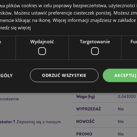
wa plików cookies w celu poprawy bezpieczeństwa, użyteczności
ików. Możesz ustawić preferencje ciasteczek poniżej. Możesz zm
cie klikając na ikonę. Więcej informacji znajdziesz w zakładce 
edz się więcej
e
Wydajność
Targetowanie
Fu
Cechy produktu
Więcej
Wymiary
Wysokość
informacji
gle Bunch
Kod Kreskowy EAN
50550715
EGÓŁY
ODRZUĆ WSZYSTKIE
AKCEPTUJ
Ilość w kartonie
288
Waga (kg)
0.043000
arodzenie
Niezbędne
Wydajność
Targetowanie
Funkcjonalność
WYPRZEDAŻ
Nie
ie pozwalają na sprawne funkcjonowanie strony. Należą do nich loginy klientów i zarz
NOWOŚĆ
ckator ?
Nie
Zapoznaj się z naszym
Provider
/
Okres
Opis
Domena
przechowywania
PROMO
Nie