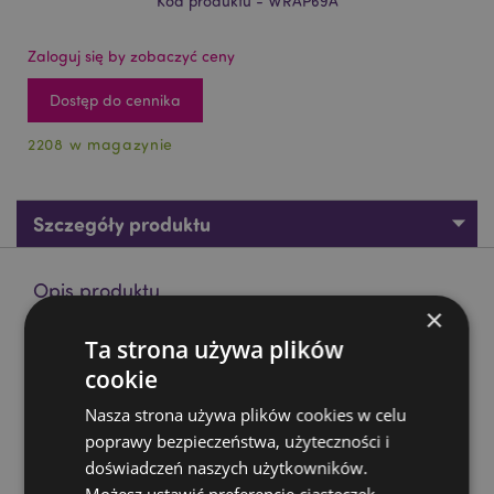
Kod produktu - WRAP69A
Zaloguj się by zobaczyć ceny
Dostęp do cennika
2208 w magazynie
Szczegóły produktu
Opis produktu
×
Ta strona używa plików
Papier ozdobny do pakowania 3m - Space Cadet
cookie
Materiał:
Papier makulaturowy
Długość rolki:
3m
Nasza strona używa plików cookies w celu
poprawy bezpieczeństwa, użyteczności i
Zasoby dotyczące produktów:
doświadczeń naszych użytkowników.