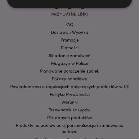
PRZYDATNE LINKI
Niezbędne
Wydajność
Targetowanie
FAQ
Funkcjonalność
Dostawa i Wysyłka
Promocje
Niezbędne pliki cookie pozwalają na sprawne
funkcjonowanie strony. Należą do nich loginy
Płatności
klientów i zarządzanie kontami.
Składanie zamówień
Provider
/
Nazwa
Magazyn w Polsce
Domena
prze
Planowane połączenie spółek
CookieScriptConsent
1
CookieScript
Pokazy handlowe
.puckator.pl
Powiadomienia o regulacjach dotyczących produktów w UE
Polityka Prywatności
Warunki
Przewodnik zakupów
Plik danych produktów
Produkty na zamówienie, personalizacja i zamówienia
hurtowe