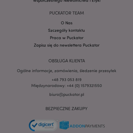
Współczesnego Niewolnictwa i Etyki
Google
PUCKATOR TEAM
mage-cache-storage-section-
Adobe Inc.
Privacy Policy
invalidation
www.puckator.pl
O Nas
Szczegóły kontaktu
Praca w Puckator
Zapisz się do newslettera Puckator
form_key
1 
Adobe Inc.
.www.puckator.pl
OBSŁUGA KLIENTA
Ogólne informacje, zamówienia, śledzenie przesyłek
+48 793 053 819
Międzynarodowy: +44 (0) 1579321550
biuro@puckator.pl
PHPSESSID
1 
PHP.net
.www.puckator.pl
BEZPIECZNE ZAKUPY