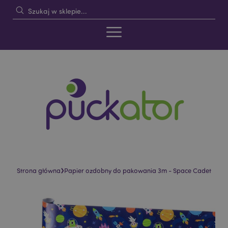
›
Strona główna
Papier ozdobny do pakowania 3m - Space Cadet
Skip
Skip
to
to
the
the
end
beginning