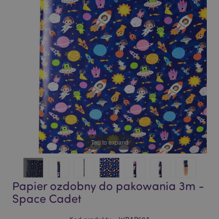
of
of
the
the
images
images
gallery
gallery
Tap to expand
Papier ozdobny do pakowania 3m -
Space Cadet