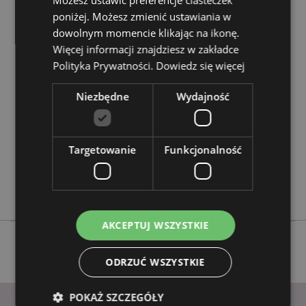
Możesz ustawić preferencje ciasteczek
Chcesz wiedzieć więcej na temat zakupów w Puckator
?
Zapoznaj się z naszym
przewodnik dla kupujących.
poniżej. Możesz zmienić ustawiania w
dowolnym momencie klikając na ikonę.
Więcej informacji znajdziesz w zakładce
Cechy produktu
Polityka Prywatności.
Dowiedz się więcej
Więcej
Wysokość 70cm Długość 3m Rolka 70x3x3cm
informacji
Niezbędne
Wydajność
5055071513077
48
0.193000
Targetowanie
Funkcjonalność
Nie
Nie
Nie
AKCEPTUJ WSZYSTKIE
ODRZUĆ WSZYSTKIE
POKAŻ SZCZEGÓŁY