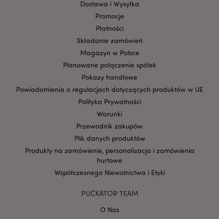
Dostawa i Wysyłka
Promocje
Płatności
Składanie zamówień
Magazyn w Polsce
Planowane połączenie spółek
Pokazy handlowe
Powiadomienia o regulacjach dotyczących produktów w UE
Google
Polityka Prywatności
mage-cache-storage-section-
Adobe Inc.
Privacy Policy
Warunki
invalidation
www.puckator.pl
Przewodnik zakupów
Plik danych produktów
Produkty na zamówienie, personalizacja i zamówienia
hurtowe
Współczesnego Niewolnictwa i Etyki
form_key
1 
Adobe Inc.
.www.puckator.pl
PUCKATOR TEAM
O Nas