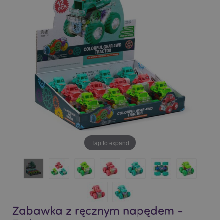
of
of
the
the
images
images
gallery
gallery
Tap to expand
Zabawka z ręcznym napędem -