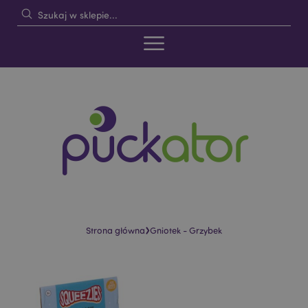
›
Strona główna
Gniotek - Grzybek
Skip
Skip
to
to
the
the
end
beginning