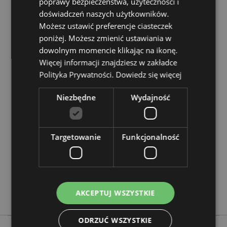
poprawy bezpieczeństwa, użyteczności i
doświadczeń naszych użytkowników.
EN71:
Tak
Możesz ustawić preferencje ciasteczek
Zasoby dotyczące produktów:
poniżej. Możesz zmienić ustawiania w
dowolnym momencie klikając na ikonę.
Chcesz wiedzieć więcej na temat zakupów w Puckator
?
Więcej informacji znajdziesz w zakładce
Zapoznaj się z naszym
przewodnik dla kupujących.
Polityka Prywatności.
Dowiedz się więcej
Cechy produktu
Niezbędne
Wydajność
Więcej
Wysokość 7cm Szerokość 6.5cm Głębokość 6cm
informacji
5055071505492
Targetowanie
Funkcjonalność
72
0.094000
Nie
Nie
Nie
AKCEPTUJ WSZYSTKIE
ODRZUĆ WSZYSTKIE