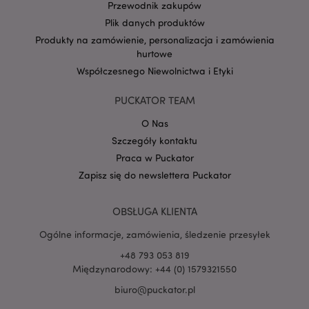
Przewodnik zakupów
Plik danych produktów
Produkty na zamówienie, personalizacja i zamówienia
hurtowe
Google
mage-cache-storage-section-
Adobe Inc.
Privacy Policy
Współczesnego Niewolnictwa i Etyki
invalidation
www.puckator.pl
PUCKATOR TEAM
O Nas
Szczegóły kontaktu
Praca w Puckator
form_key
1 
Adobe Inc.
.www.puckator.pl
Zapisz się do newslettera Puckator
OBSŁUGA KLIENTA
Ogólne informacje, zamówienia, śledzenie przesyłek
+48 793 053 819
PHPSESSID
1 
PHP.net
Międzynarodowy: +44 (0) 1579321550
.www.puckator.pl
biuro@puckator.pl