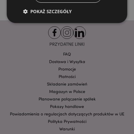
POKAŻ SZCZEGÓŁY
Niezbędne
Wydajność
Targetowanie
PRZYDATNE LINKI
Funkcjonalność
FAQ
Niezbędne pliki cookie pozwalają na sprawne
funkcjonowanie strony. Należą do nich loginy
Dostawa i Wysyłka
klientów i zarządzanie kontami.
Promocje
Provider
/
Nazwa
Płatności
Domena
prze
Składanie zamówień
CookieScriptConsent
1
CookieScript
Magazyn w Polsce
.puckator.pl
Planowane połączenie spółek
Pokazy handlowe
Powiadomienia o regulacjach dotyczących produktów w UE
Polityka Prywatności
Warunki