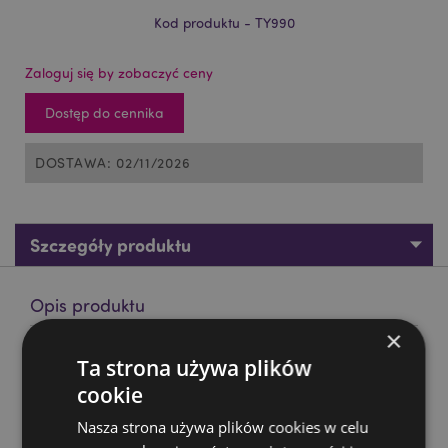
Kod produktu - TY990
Zaloguj się by zobaczyć ceny
Dostęp do cennika
DOSTAWA: 02/11/2026
Szczegóły produktu
Opis produktu
×
Gniotek - Grzybek
Ta strona używa plików
Materiał:
Guma (TPR), EVA i cukier słodowy
cookie
CE/UKCA Wyraźny:
Tak
Nasza strona używa plików cookies w celu
Nie nadaje się do:
0 - 3 lata