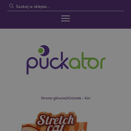
›
Strona główna
Gniotek - Kot
Skip
Skip
to
to
the
the
end
beginning