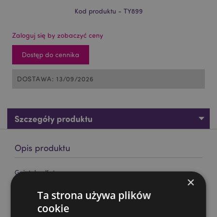
Kod produktu - TY899
Zaloguj się by zobaczyć ceny
Dostęp do cennika
DOSTAWA: 13/09/2026
Szczegóły produktu
Opis produktu
Gniotek - Kot
×
Materiał:
Guma (TPR)
Ta strona używa plików
Oznaczenie CE/UKCA:
Tak
cookie
Nie nadaje się dla:
0–3 lat