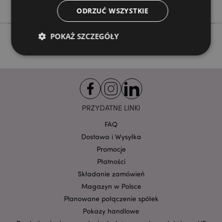
Nie
ODRZUĆ WSZYSTKIE
POKAŻ SZCZEGÓŁY
Niezbędne
Wydajność
Targetowanie
Funkcjonalność
PRZYDATNE LINKI
Niezbędne pliki cookie pozwalają na sprawne
funkcjonowanie strony. Należą do nich loginy
klientów i zarządzanie kontami.
FAQ
Dostawa i Wysyłka
Provider
/
Nazwa
Domena
prze
Promocje
CookieScriptConsent
Płatności
1
CookieScript
.puckator.pl
Składanie zamówień
Magazyn w Polsce
Planowane połączenie spółek
Pokazy handlowe