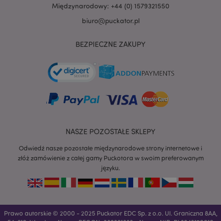
Międzynarodowy: +44 (0) 1579321550
biuro@puckator.pl
BEZPIECZNE ZAKUPY
NASZE POZOSTAŁE SKLEPY
Odwiedź nasze pozostałe międzynarodowe strony internetowe i
złóż zamówienie z całej gamy Puckotora w swoim preferowanym
języku.
recently_viewed_product
Adobe Inc.
www.puckator.pl
Prawo autorskie © 2000 - 2025 Puckator EDC Sp. z o.o. Ul. Graniczna 8AA,