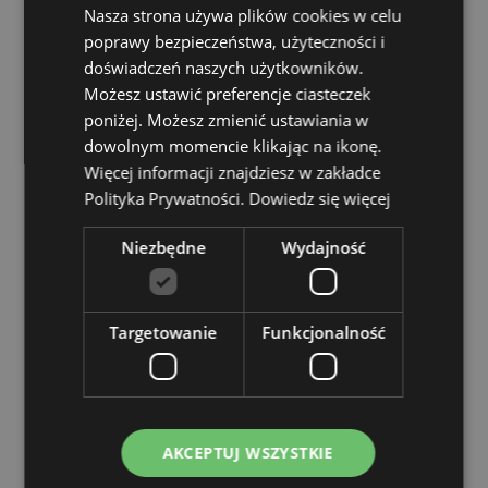
Nasza strona używa plików cookies w celu
EN71:
Tak
poprawy bezpieczeństwa, użyteczności i
Zawiera Piasek:
Tak, ten produkt zawiera czysty
doświadczeń naszych użytkowników.
piasek o drobnym uziarnieniu. Piasek użyty w tym
Możesz ustawić preferencje ciasteczek
produkcie został przebadany i nie zawiera azbestu.
poniżej. Możesz zmienić ustawiania w
dowolnym momencie klikając na ikonę.
Zasoby dotyczące produktów:
Więcej informacji znajdziesz w zakładce
Chcesz wiedzieć więcej na temat zakupów w Puckator
Polityka Prywatności.
Dowiedz się więcej
?
Zapoznaj się z naszym
przewodnik dla kupujących.
Niezbędne
Wydajność
Cechy produktu
Więcej
Wysokość 5cm Szerokość 4cm Głębokość 8.5cm
Targetowanie
Funkcjonalność
informacji
5055071789342
72
0.163000
Nie
AKCEPTUJ WSZYSTKIE
Nie