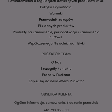
Powiadomienia o regulacjach dotyczących produktów w UE
Polityka Prywatności
Warunki
Przewodnik zakupów
Plik danych produktów
Google
Produkty na zamówienie, personalizacja i zamówienia
mage-cache-storage-section-
Adobe Inc.
Privacy Policy
invalidation
www.puckator.pl
hurtowe
Współczesnego Niewolnictwa i Etyki
PUCKATOR TEAM
O Nas
form_key
1 
Adobe Inc.
Szczegóły kontaktu
.www.puckator.pl
Praca w Puckator
Zapisz się do newslettera Puckator
OBSŁUGA KLIENTA
Ogólne informacje, zamówienia, śledzenie przesyłek
PHPSESSID
1 
PHP.net
.www.puckator.pl
+48 793 053 819