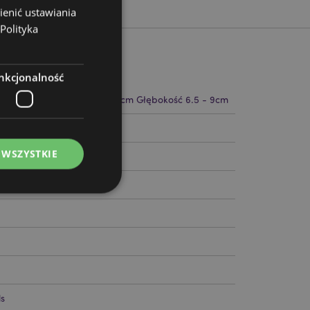
ienić ustawiania
Polityka
nkcjonalność
6.5 - 10cm Szerokość 7 - 11cm Głębokość 6.5 - 9cm
58799
 WSZYSTKIE
ądzanie kontami.
s
ywany przez usługę
zapamiętywania