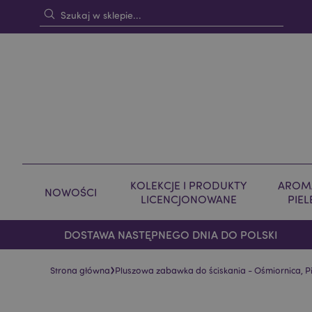
KOLEKCJE I PRODUKTY
AROMA
NOWOŚCI
LICENCJONOWANE
PIE
DOSTAWA NASTĘPNEGO DNIA DO POLSKI
›
Strona główna
Pluszowa zabawka do ściskania - Ośmiornica, Pi
Skip
Skip
to
to