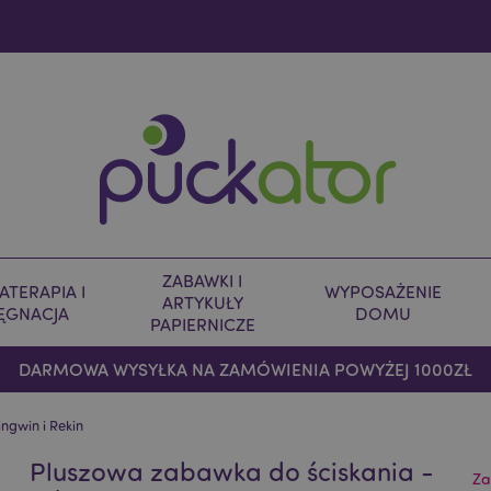
ZABAWKI I
TERAPIA I
WYPOSAŻENIE
ARTYKUŁY
LĘGNACJA
DOMU
PAPIERNICZE
DARMOWA WYSYŁKA NA ZAMÓWIENIA POWYŻEJ 1000ZŁ
ngwin i Rekin
Pluszowa zabawka do ściskania -
Za