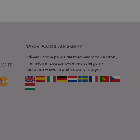
h zgody użytkownika
 konieczne, aby baner
m działał
ywany w celu
nia treści w
y ładowały się
NASZE POZOSTAŁE SKLEPY
ywany w celu
nia treści w
Odwiedź nasze pozostałe międzynarodowe strony
y ładowały się
internetowe i złóż zamówienie z całej gamy
Puckotora w swoim preferowanym języku.
z aplikacje oparte
dentyfikator
a używany do
 użytkownika.
enerowana losowo,
być specyficzny dla
ykładem jest
zalogowanego
ronami.
atory produktów
 produktów w celu
ywany w celu
nia treści w