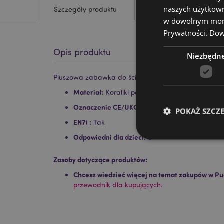
naszych użytkown
Szczegóły produktu
w dowolnym momen
Prywatności.
Dowi
Opis produktu
Niezbędn
Pluszowa zabawka do ściskania - Ośmiornica, Pingwi
Materiał:
Koraliki poliestrowe i poliakrylanowe
Oznaczenie CE/UKCA:
Tak
POKAŻ SZCZ
EN71 :
Tak
Odpowiedni dla dzieci:
0+
Zasoby dotyczące produktów:
Chcesz wiedzieć więcej na temat zakupów w Pu
Niezbędne pliki cook
przewodnik dla kupujących.
Nazwa
CookieScriptConse