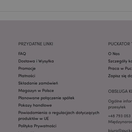
mage-cache-storage
invalidation
PRZYDATNE LINKI
PUCKATOR 
form_key
FAQ
O Nas
Dostawa i Wysyłka
Szczegóły k
PHPSESSID
Promocje
Praca w Puc
Płatności
Zapisz się d
Składanie zamówień
Magazyn w Polsce
OBSŁUGA K
Planowane połączenie spółek
Ogólne info
Pokazy handlowe
przesyłek
recently_viewed_pr
Powiadomienia o regulacjach dotyczących
+48 793 053 
produktów w UE
Międzynarod
mage-cache-storag
Polityka Prywatności
biuro@pucka