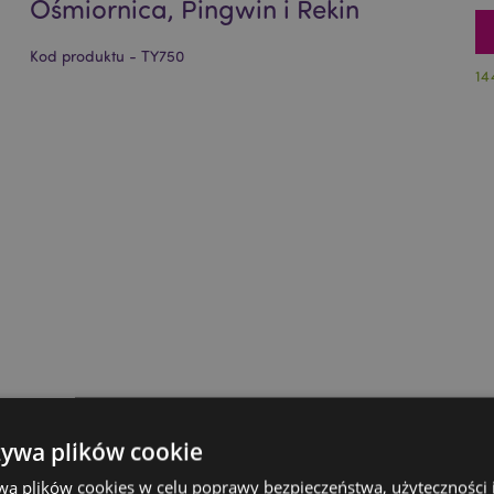
Ośmiornica, Pingwin i Rekin
Kod produktu - TY750
14
żywa plików cookie
wa plików cookies w celu poprawy bezpieczeństwa, użyteczności