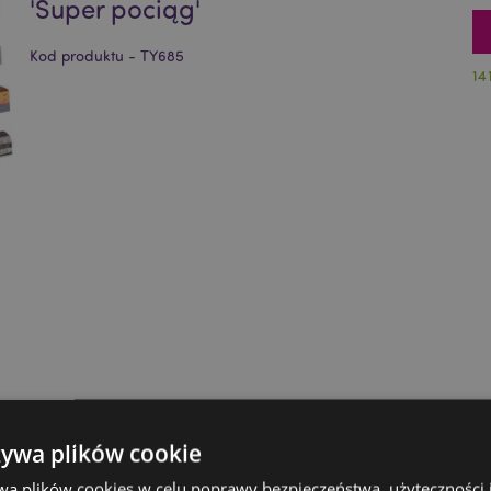
'Super pociąg'
Kod produktu - TY685
14
żywa plików cookie
wa plików cookies w celu poprawy bezpieczeństwa, użyteczności