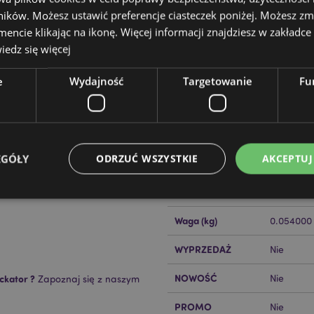
ików. Możesz ustawić preferencje ciasteczek poniżej. Możesz zm
cie klikając na ikonę. Więcej informacji znajdziesz w zakładce 
edz się więcej
e
Wydajność
Targetowanie
Fu
Cechy produktu
Więcej
Wymiary
Wysokość
informacji
EGÓŁY
ODRZUĆ WSZYSTKIE
AKCEPTUJ
Kod Kreskowy EAN
50550717
Ilość w kartonie
288
Waga (kg)
0.054000
Niezbędne
Wydajność
Targetowanie
Funkcjonalność
WYPRZEDAŻ
Nie
ie pozwalają na sprawne funkcjonowanie strony. Należą do nich loginy klientów i zarz
Provider
/
Okres
NOWOŚĆ
ckator ?
Nie
Zapoznaj się z naszym
Opis
Domena
przechowywania
nt
1 miesiąc
Ten plik cookie jest uż
PROMO
CookieScript
Nie