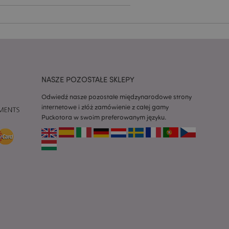
zapamiętywania
h zgody użytkownika
 konieczne, aby baner
m działał
ywany w celu
nia treści w
y ładowały się
NASZE POZOSTAŁE SKLEPY
ywany w celu
nia treści w
y ładowały się
Odwiedź nasze pozostałe międzynarodowe strony
internetowe i złóż zamówienie z całej gamy
z aplikacje oparte
Puckotora w swoim preferowanym języku.
dentyfikator
a używany do
 użytkownika.
enerowana losowo,
być specyficzny dla
ykładem jest
zalogowanego
ronami.
atory produktów
 produktów w celu
ywany w celu
nia treści w