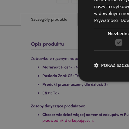
naszych użytkown
w dowolnym momen
Szczegóły produktu
Prywatności.
Dowi
Niezbędn
Opis produktu
Zabawka z ręcznym napędem 'Super pociąg'
POKAŻ SZCZ
Materiał:
Plastik i Metal
Posiada Znak CE:
Tak
Produkt przeznaczony dla dzieci:
3+
EN71:
Tak
Niezbędne pliki cook
Zasoby dotyczące produktów:
Chcesz wiedzieć więcej na temat zakupów w Pu
Nazwa
przewodnik dla kupujących.
CookieScriptConse