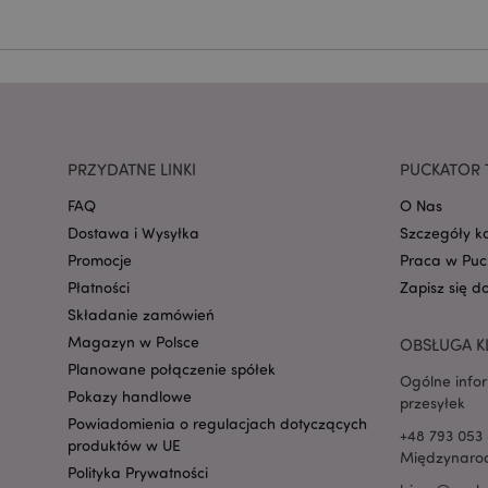
mage-cache-storage
invalidation
PRZYDATNE LINKI
PUCKATOR 
form_key
FAQ
O Nas
Dostawa i Wysyłka
Szczegóły k
PHPSESSID
Promocje
Praca w Puc
Płatności
Zapisz się d
Składanie zamówień
Magazyn w Polsce
OBSŁUGA K
Planowane połączenie spółek
Ogólne info
Pokazy handlowe
przesyłek
recently_viewed_pr
Powiadomienia o regulacjach dotyczących
+48 793 053 
produktów w UE
Międzynarod
mage-cache-storag
Polityka Prywatności