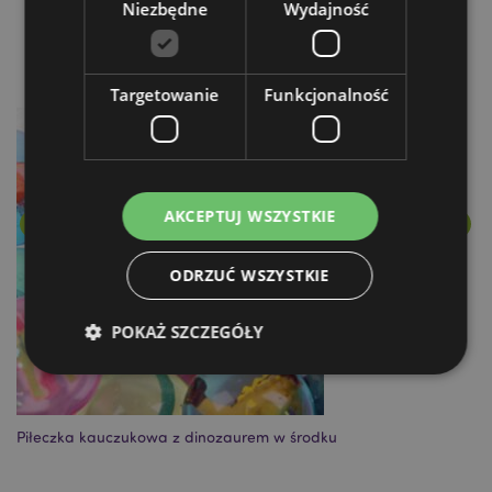
Niezbędne
Wydajność
Więcej z tego kategorii
Targetowanie
Funkcjonalność
AKCEPTUJ WSZYSTKIE
ODRZUĆ WSZYSTKIE
POKAŻ SZCZEGÓŁY
Niezbędne
Wydajność
Targetowanie
Piłeczka kauczukowa z dinozaurem w środku
Br
Funkcjonalność
Niezbędne pliki cookie pozwalają na sprawne