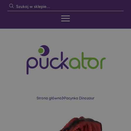
›
Strona główna
Pacynka Dinozaur
Skip
Skip
to
to
the
the
end
beginning