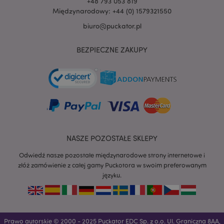
+48 793 053 819
Międzynarodowy: +44 (0) 1579321550
biuro@puckator.pl
BEZPIECZNE ZAKUPY
recently_viewed_product
Adobe Inc.
www.puckator.pl
mage-cache-storage
Adobe Inc.
NASZE POZOSTAŁE SKLEPY
www.puckator.pl
Odwiedź nasze pozostałe międzynarodowe strony internetowe i
złóż zamówienie z całej gamy Puckotora w swoim preferowanym
języku.
recently_viewed_product_previous
Adobe Inc.
www.puckator.pl
Prawo autorskie © 2000 - 2025 Puckator EDC Sp. z o.o. Ul. Graniczna 8AA,