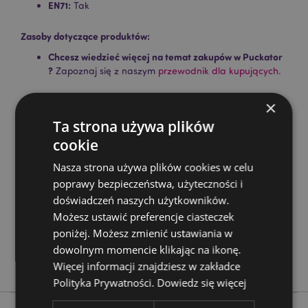
EN71:
Tak
Zasoby dotyczące produktów:
Chcesz wiedzieć więcej na temat zakupów w Puckator
?
Zapoznaj się z naszym
przewodnik dla kupujących.
×
Cechy produktu
Ta strona używa plików
Więcej
Wysokość 12cm Szerokość 10cm Głębokość
cookie
informacji
12.5cm
Nasza strona używa plików cookies w celu
5055071724091
poprawy bezpieczeństwa, użyteczności i
48
doświadczeń naszych użytkowników.
0.126000
Możesz ustawić preferencje ciasteczek
Nie
poniżej. Możesz zmienić ustawiania w
Nie
dowolnym momencie klikając na ikonę.
Nie
Więcej informacji znajdziesz w zakładce
Polityka Prywatności.
Dowiedz się więcej