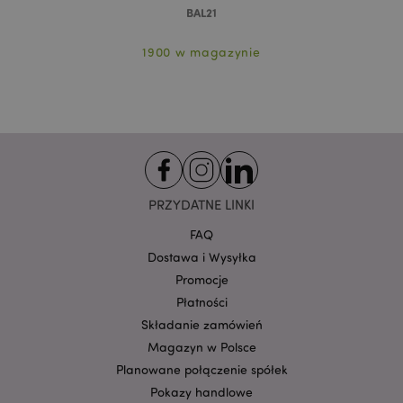
BAL21
funkcjonowanie strony. Należą do nich loginy
klientów i zarządzanie kontami.
1900 w magazynie
Provider
/
Nazwa
Domena
prze
CookieScriptConsent
1
CookieScript
.puckator.pl
PRZYDATNE LINKI
FAQ
Dostawa i Wysyłka
Promocje
Płatności
Google
mage-cache-storage-section-
Składanie zamówień
Adobe Inc.
Privacy Policy
invalidation
www.puckator.pl
Magazyn w Polsce
Planowane połączenie spółek
Pokazy handlowe