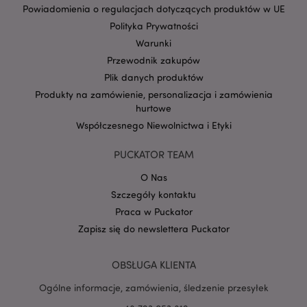
Powiadomienia o regulacjach dotyczących produktów w UE
Polityka Prywatności
form_key
1 
Adobe Inc.
Warunki
.www.puckator.pl
Przewodnik zakupów
Plik danych produktów
Produkty na zamówienie, personalizacja i zamówienia
hurtowe
Współczesnego Niewolnictwa i Etyki
PHPSESSID
1 
PHP.net
.www.puckator.pl
PUCKATOR TEAM
O Nas
Szczegóły kontaktu
Praca w Puckator
Zapisz się do newslettera Puckator
OBSŁUGA KLIENTA
Ogólne informacje, zamówienia, śledzenie przesyłek